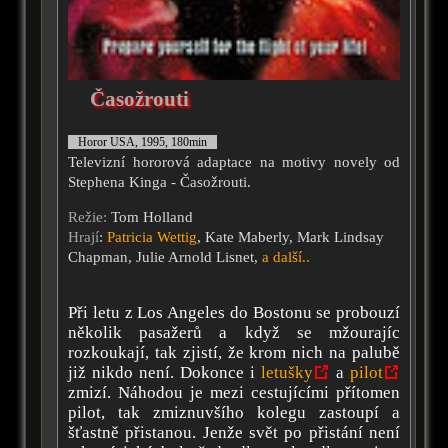
Časožrouti
Horor USA, 1995, 180min
Televizní hororová adaptace na motivy novely od
Stephena Kinga - Časožrouti.
Režie:
Tom Holland
Hrají
:
Patricia Wettig
, Kate Maberly, Mark Lindsay
Chapman, Julie Arnold Lisnet,
a další..
Při letu z Los Angeles do Bostonu se probouzí
několik pasažerů a když se mžourajíc
rozkoukají, tak zjistí, že krom nich na palubě
již nikdo není. Dokonce i
letušky
a
pilot
zmizí. Náhodou je mezi cestujícími přítomen
pilot, tak zmiznuvšího kolegu zastoupí a
šťastně přistanou. Jenže svět po přistání není