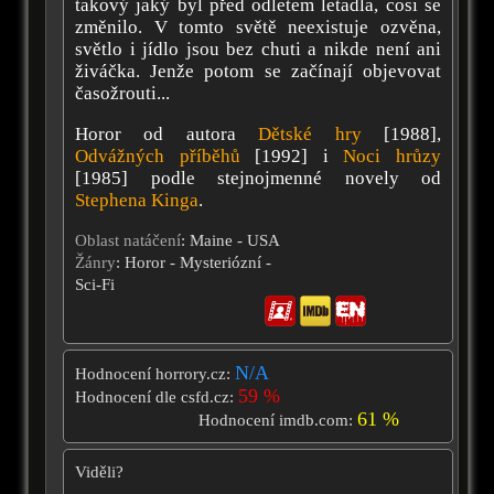
takový jaký byl před odletem letadla, cosi se
změnilo. V tomto světě neexistuje ozvěna,
světlo i jídlo jsou bez chuti a nikde není ani
živáčka. Jenže potom se začínají objevovat
časožrouti...
Horor od autora
Dětské hry
[1988],
Odvážných příběhů
[1992] i
Noci hrůzy
[1985] podle stejnojmenné novely od
Stephena Kinga
.
Oblast natáčení
: Maine - USA
Žánry
: Horor - Mysteriózní -
Sci-Fi
N/A
Hodnocení horrory.cz:
59 %
Hodnocení dle csfd.cz:
61 %
Hodnocení imdb.com:
Viděli?