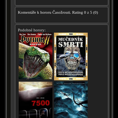
Komentáře k hororu
Časožrouti.
Rating
0
z
5
(
0
)
Podobné horory: