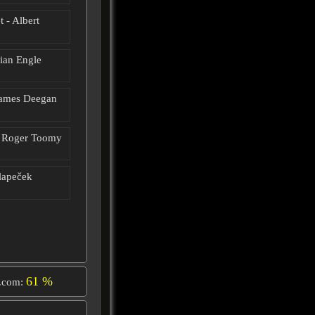
t - Albert
ian Engle
James Deegan
- Roger Toomy
lapeček
61 %
.com: