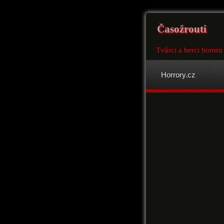
Časožrouti
Tvůrci a herci hororu
Horrory.cz