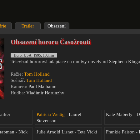
érie
Trailer
Obsazení
Obsazení hororu Časožrouti
Horor USA, 1995, 180min
Televizní hororová adaptace na motivy novely od Stephena Kinga 
Režie
:
Tom Holland
Scénář:
Tom Holland
Kamera:
Paul Maibaum
Hudba:
Vladimir Horunzhy
arker
Patricia Wettig
- Laurel
Kate Maberly - 
Stevenson
hapman - Nick
Julie Arnold Lisnet - Teta Vicki
Frankie Faison -