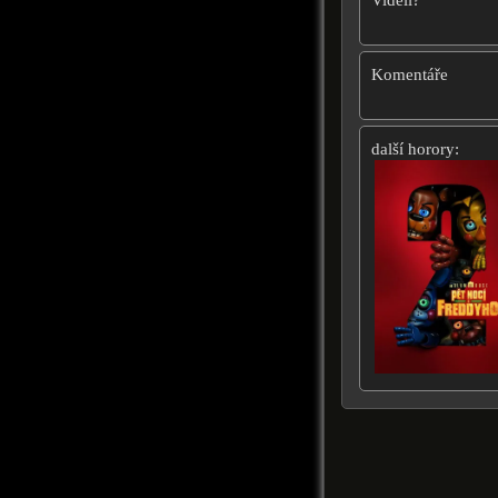
Viděli?
Komentáře
další horory: