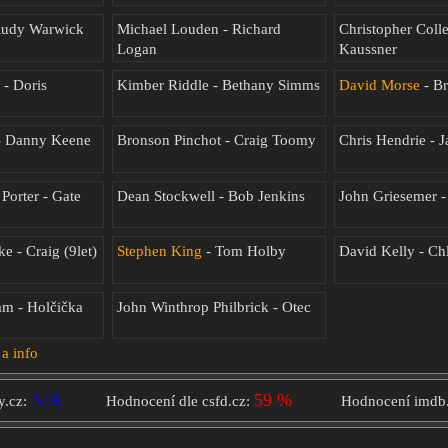
 Rudy Warwick
Michael Louden - Richard
Christopher Colle
Logan
Kaussner
- Doris
Kimber Riddle - Bethany Simms
David Morse
- Br
 - Danny Keene
Bronson Pinchot - Craig Toomy
Chris Hendrie - 
 Porter - Gate
Dean Stockwell - Bob Jenkins
John Griesemer 
e - Craig (9let)
Stephen King
- Tom Holby
David Kelly - Ch
m - Holčička
John Winthrop Philbrick - Otec
 a info
N/A
59 %
y.cz:
Hodnocení dle csfd.cz:
Hodnocení imdb