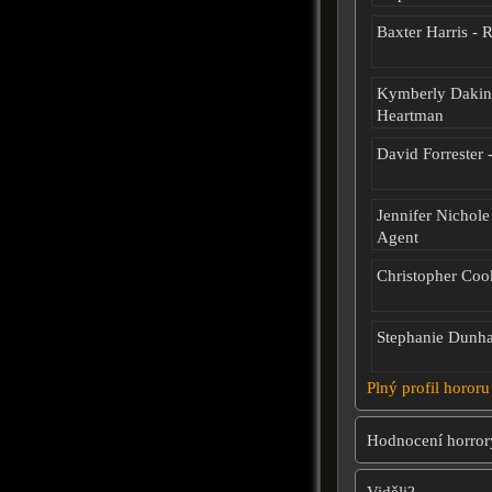
Baxter Harris -
Kymberly Dakin 
Heartman
David Forrester
Jennifer Nichole
Agent
Christopher Cook
Stephanie Dunha
Plný profil hororu
Hodnocení horror