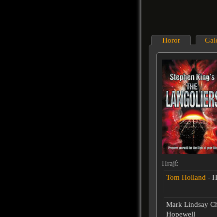
Horor
Gal
Hrají
:
Tom Holland
- H
Mark Lindsay C
Hopewell