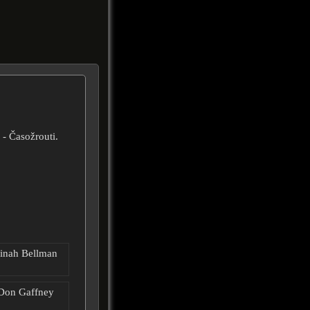
- Časožrouti.
Dinah Bellman
 Don Gaffney