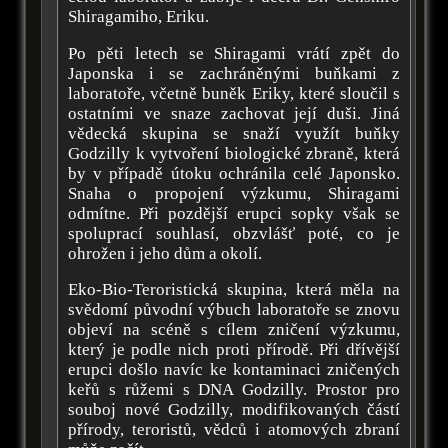
Shiragamiho, Eriku.
Po pěti letech se Shiragami vrátí zpět do
Japonska i se zachráněnými buňkami z
laboratoře, včetně buněk Eriky, které sloučil s
ostatními ve snaze zachovat její duši. Jiná
vědecká skupina se snaží využít buňky
Godzilly k vytvoření biologické zbraně, která
by v případě útoku ochránila celé Japonsko.
Snaha o propojení výzkumu, Shiragami
odmítne. Při pozdější erupci sopky však se
spoluprací souhlasí, obzvlášť poté, co je
ohrožen i jeho dům a okolí.
Eko-Bio-Teroristická skupina, která měla na
svědomí původní výbuch laboratoře se znovu
objeví na scéně s cílem zničení výzkumu,
který je podle nich proti přírodě. Při dřívější
erupci došlo navíc ke kontaminaci zničených
keřů s růžemi s DNA Godzilly. Prostor pro
souboj nové Godzilly, modifikovaných částí
přírody, teroristů, vědců i atomových zbraní