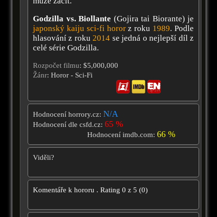
může začít.
Godzilla vs. Biollante
(Gojira tai Biorante) je
japonský
kaiju
sci-fi horor
z roku
1989
. Podle
hlasování z roku
2014
se jedná o nejlepší díl z
celé série Godzilla.
Rozpočet filmu
: $5,000,000
Žánr
: Horor - Sci-Fi
N/A
Hodnocení horrory.cz:
65 %
Hodnocení dle csfd.cz:
66 %
Hodnocení imdb.com:
Viděli?
Komentáře k hororu
.
Rating
0
z
5
(
0
)