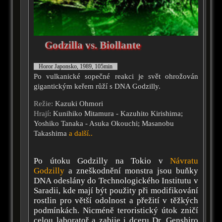
Godzilla vs. Biollante
Horor Japonsko, 1989, 105min
Po vulkanické sopečné reakci je svět ohrožován
gigantickým keřem růží s DNA Godzilly.
Režie:
Kazuki Ohmori
Hrají
: Kunihiko Mitamura - Kazuhito Kirishima;
Yoshiko Tanaka - Asuka Okouchi; Masanobu
Takashima
a další..
Po útoku Godzilly na Tokio v
Návratu
Godzilly
a zneškodnění monstra jsou buňky
DNA odeslány do Technologického Institutu v
Saradii, kde mají být použity při modifikování
rostlin pro větší odolnost a přežití v těžkých
podmínkách. Nicméně teroristický útok zničí
celou laboratoř a zabije i dceru Dr. Genshiro