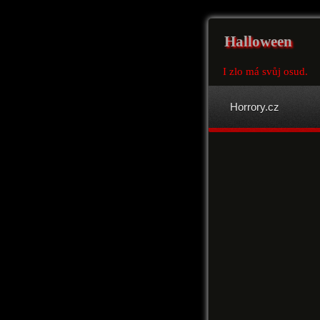
Halloween
I zlo má svůj osud.
Horrory.cz