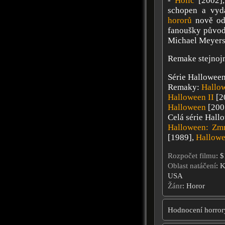
-
Holič
[2002]
schopen a vydá
hororů
nově odh
fanoušky původn
Michael Meyers
Remake stejnoj
Série Halloween
Remaky:
Hallo
Halloween II
[2
Halloween
[200
Celá série Hall
Halloween: Zmr
[1989],
Hallowe
Rozpočet filmu
: 
Oblast natáčení
: K
USA
Žánr
: Horor
Hodnocení horror