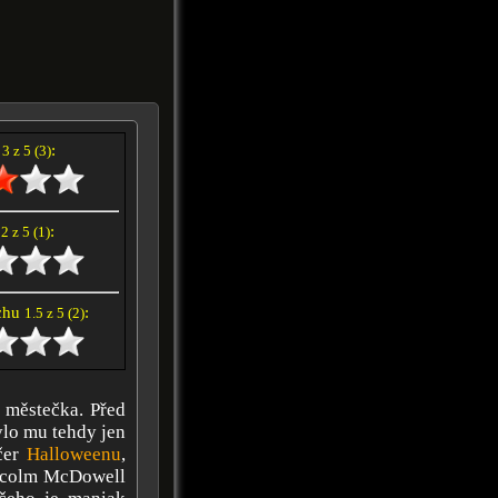
í
:
3 z 5 (3)
e
:
2 z 5 (1)
achu
:
1.5 z 5 (2)
o městečka. Před
ylo mu tehdy jen
ečer
Halloweenu
,
Malcolm McDowell