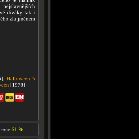
 čeho je maniak
nejslavnějších
vé diváky tak i
stého zla jménem
5],
Halloween 5
ween
[1978]
61 %
.com: