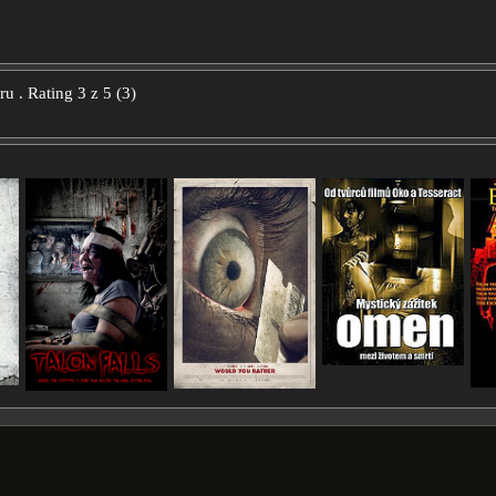
oru
.
Rating
3
z
5
(
3
)