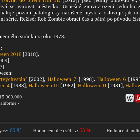
,
Návrat do Silent Hill 3D
[2012]) jako jediný opravdu ví,
vá se varovat městečko. Úspěšné znovuzrození jednoho z 
aluje pozadí patologicky narušené mysli a oslovuje jak no
í série. Režisér Rob Zombie obrací čas a pátrá po původu či
.
menného snímku z roku 1978.
:
ween 2018
[2018],
009],
7],
oween:
tvýchvstání
[2002],
Halloween 7
[1998],
Halloween 6
[199
en 4
[1988],
Halloween III
[1982],
Halloween II
[1981],
Hallo
$15,000,000
alifornie -
60 %
63 %
y.cz:
Hodnocení dle csfd.cz:
Hodnocení imdb