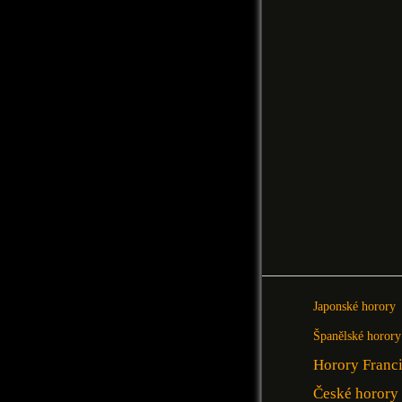
Japonské horory
Španělské horory
Horory Franc
České horory