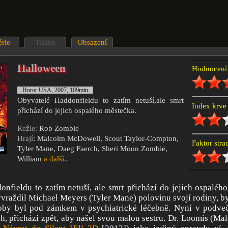
érie
Trailer
Obsazení
Halloween
Hodnocen
Horor USA, 2007, 109min
Obyvatelé Haddonfieldu to zatím netuší,ale smrt
Index krv
přichází do jejich ospalého městečka.
Režie:
Rob Zombie
Hrají
: Malcolm McDowell, Scout Taylor-Compton,
Faktor str
Tyler Mane, Daeg Faerch, Sheri Moon Zombie,
William
a další..
nfieldu to zatím netuší, ale smrt přichází do jejich ospaléh
yvraždil Michael Meyers (Tyler Mane) polovinu svojí rodiny, b
doby byl pod zámkem v psychiatrické léčebně. Nyní v podv
h, přichází zpět, aby našel svou malou sestru. Dr. Loomis (