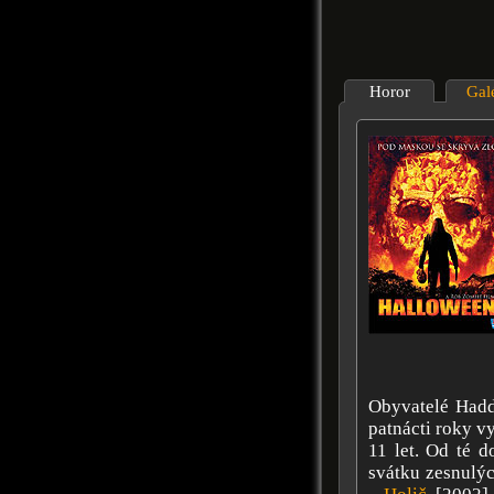
Horor
Gal
Obyvatelé Haddo
patnácti roky v
11 let. Od té 
svátku zesnulýc