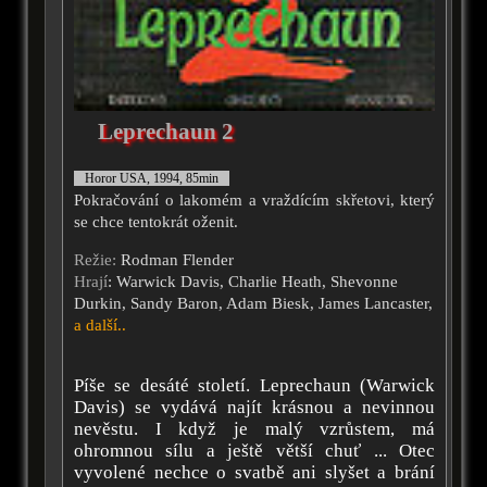
Leprechaun 2
Horor USA, 1994, 85min
Pokračování o lakomém a vraždícím skřetovi, který
se chce tentokrát oženit.
Režie:
Rodman Flender
Hrají
: Warwick Davis, Charlie Heath, Shevonne
Durkin, Sandy Baron, Adam Biesk, James Lancaster,
a další..
Píše se desáté století. Leprechaun (Warwick
Davis) se vydává najít krásnou a nevinnou
nevěstu. I když je malý vzrůstem, má
ohromnou sílu a ještě větší chuť ... Otec
vyvolené nechce o svatbě ani slyšet a brání