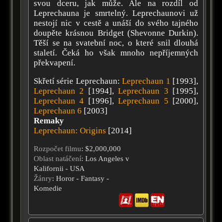
svou dceru, jak může. Ale na rozdíl od
Leprechauna je smrtelný. Leprechaunovi už
nestojí nic v cestě a unáší do svého tajného
doupěte krásnou Bridget (Shevonne Durkin).
Těší se na svatební noc, o které snil dlouhá
staletí. Čeká ho však mnoho nepříjemných
překvapení.
Skřetí série Leprechaun:
Leprechaun 1
[1993],
Leprechaun 2
[1994],
Leprechaun 3
[1995],
Leprechaun 4
[1996],
Leprechaun 5
[2000],
Leprechaun 6
[2003]
Remaky
Leprechaun: Origins
[2014]
Rozpočet filmu
: $2,000,000
Oblast natáčení
: Los Angeles v
Kalifornii - USA
Žánry
: Horor - Fantasy -
Komedie