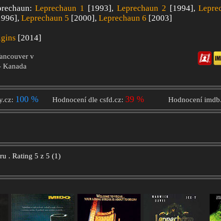
eprechaun:
Leprechaun 1
[1993],
Leprechaun 2
[1994],
Lepre
1996],
Leprechaun 5
[2000],
Leprechaun 6
[2003]
igins
[2014]
Vancouver v
 - Kanada
100 %
39 %
y.cz:
Hodnocení dle csfd.cz:
Hodnocení imdb
oru
.
Rating
5
z
5
(
1
)