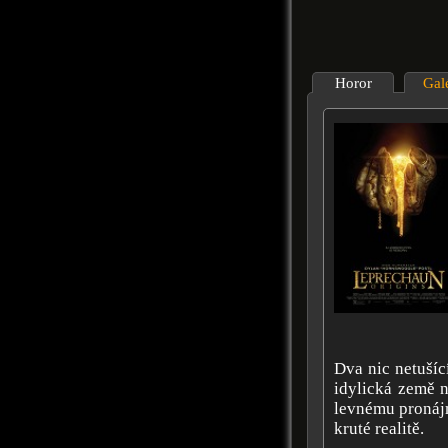
Horor
Gal
Dva nic netušíc
idylická země n
levnému pronájm
kruté realitě.