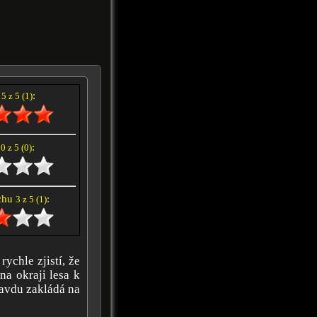
í
:
5 z 5 (1)
e
:
0 z 5 (0)
achu
:
3 z 5 (1)
ychle zjistí, že
na okraji lesa k
ravdu zakládá na