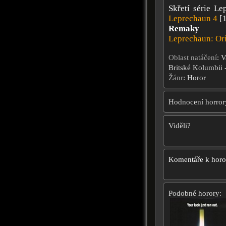
Skřetí série L
Leprechaun 4
[
Remaky
Leprechaun: Or
Oblast natáčení
: 
Britské Kolumbii
Žánr
: Horor
Hodnocení horror
Viděli?
Komentáře k hor
Podobné horory: