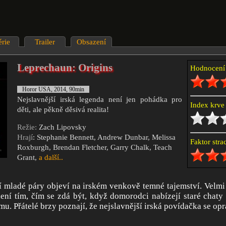
érie
Trailer
Obsazení
Leprechaun: Origins
Hodnocen
Horor USA, 2014, 90min
Nejslavnější irská legenda není jen pohádka pro
Index krv
děti, ale pěkně děsivá realita!
Režie:
Zach Lipovsky
Hrají
: Stephanie Bennett, Andrew Dunbar, Melissa
Faktor str
Roxburgh, Brendan Fletcher, Garry Chalk, Teach
Grant,
a další..
í mladé páry objeví na irském venkově temné tajemství. Velmi r
ení tím, čím se zdá být, když domorodci nabízejí staré chaty 
u. Přátelé brzy poznají, že nejslavnější irská povídačka se op