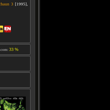
chaun 3
[1995],
33 %
.com: