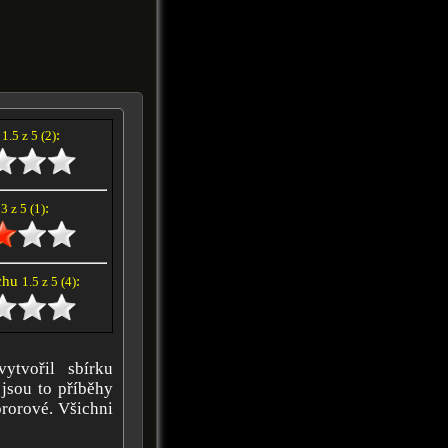
í
:
1.5 z 5 (2)
e
:
3 z 5 (1)
achu
:
1.5 z 5 (4)
ytvořil sbírku
jsou to příběhy
ororové. Všichni