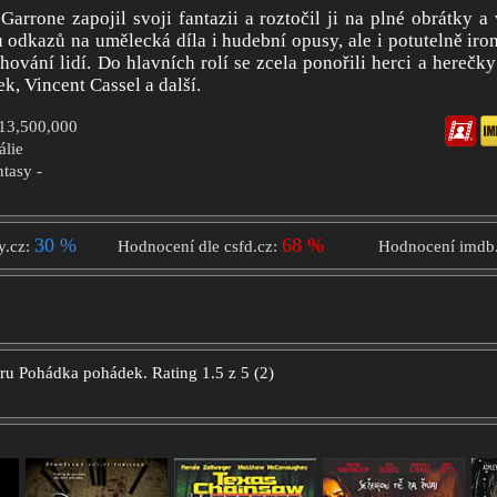
Garrone zapojil svoji fantazii a roztočil ji na plné obrátky a
u odkazů na umělecká díla i hudební opusy, ale i potutelně iro
hování lidí. Do hlavních rolí se zcela ponořili herci a hereč
k, Vincent Cassel a další.
$13,500,000
tálie
ntasy -
30 %
68 %
y.cz:
Hodnocení dle csfd.cz:
Hodnocení imdb
oru
Pohádka pohádek.
Rating
1.5
z
5
(
2
)