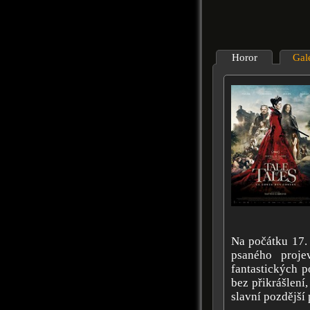
Horor
Gal
Na počátku 17. 
psaného projev
fantastických p
bez přikrášlení,
slavní pozdější