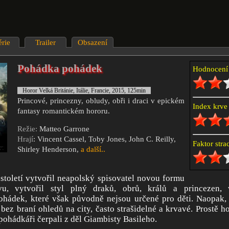
érie
Trailer
Obsazení
Pohádka pohádek
Hodnocen
Horor Velká Británie, Itálie, Francie, 2015, 125min
Princové, princezny, obludy, obři i draci v epickém
Index krv
fantasy romantickém hororu.
Režie:
Matteo Garrone
Hrají
: Vincent Cassel, Toby Jones, John C. Reilly,
Faktor str
Shirley Henderson,
a další..
století vytvořil neapolský spisovatel novou formu
u, vytvořil styl plný draků, obrů, králů a princezen, v
ohádek, které však původně nejsou určené pro děti. Naopak, 
 bez braní ohledů na city, často strašidelné a krvavé. Prostě h
 pohádkáři čerpali z děl Giambisty Basileho.