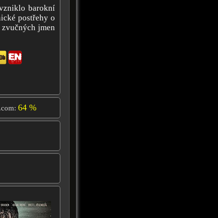
 vzniklo barokní
nické postřehy o
ky zvučných jmen
64 %
.com: