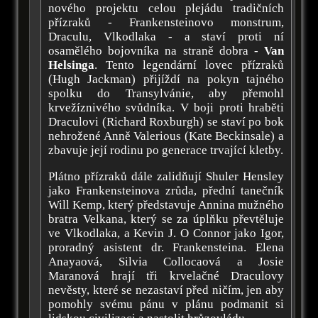
nového projektu celou plejádu tradičních
přízraků - Frankensteinovo monstrum,
Draculu, Vlkodlaka - a staví proti ní
osamělého bojovníka na straně dobra -
Van
Helsinga
. Tento legendární lovec přízraků
(Hugh Jackman) přijíždí na pokyn tajného
spolku do Transylvánie, aby přemohl
krvežíznivého svůdníka. V boji proti hraběti
Draculovi (Richard Roxburgh) se staví po bok
nehrožené Anně Valerious (Kate Beckinsale) a
zbavuje její rodinu po generace trvající kletby.
Plátno přízraků dále zalidňují Shuler Hensley
jako Frankensteinova zrůda, přední tanečník
Will Kemp, který představuje Annina mužného
bratra Velkana, který se za úplňku převtěluje
ve Vlkodlaka, a Kevin J. O Connor jako Igor,
proradný asistent dr. Frankensteina. Elena
Anayaová, Silvia Collocaová a Josie
Maranová hrají tři krvelačné Draculovy
nevěsty, které se nezastaví před ničím, jen aby
pomohly svému pánu v plánu podmanit si