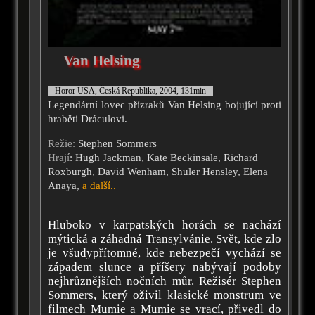
Van Helsing
Horor USA, Česká Republika, 2004, 131min
Legendární lovec přízraků Van Helsing bojující proti
hraběti Dráculovi.
Režie:
Stephen Sommers
Hrají
: Hugh Jackman, Kate Beckinsale, Richard
Roxburgh, David Wenham, Shuler Hensley, Elena
Anaya,
a další..
Hluboko v karpatských horách se nachází
mýtická a záhadná Transylvánie. Svět, kde zlo
je všudypřítomné, kde nebezpečí vychází se
západem slunce a příšery nabývají podoby
nejhrůznějších nočních můr. Režisér Stephen
Sommers, který oživil klasické monstrum ve
filmech Mumie a Mumie se vrací, přivedl do