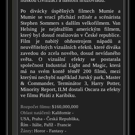
lidskou civilizaci a nastolit hrůzovládu.
Po divácky úspěšných filmech Mumie a
Mumie se vrací přichází režisér a scénárista
Stephen Sommers s dalším velkofilmem. Van
Helsing je nejdražším americkým filmem,
který byl dosud realizován v České republice.
Film je nabitý ohňostrojem nápadů a
neuvěřitelných vizuálních efektů, které diváka
zavedou do zcela nového, dosud nevídaného
světa. O vizuální efekty se postarala
společnost Industrial Light and Magic, která
má na svém kontě téměř 200 filmů, mezi
kterými nechybí například Jurský park, Master
& Commander, Terminátor 3, Harry Potter,
Minority Report, ILM dostali Oscara za efekty
ve filmu Piráti z Karibiku.
Rozpočet filmu
: $160,000,000
Oblast natáčení
: Kalifornie -
USA, Praha - Česká Republika,
Řím - Itálie, Paříž - Francie
Žánry
: Horor - Fantasy -