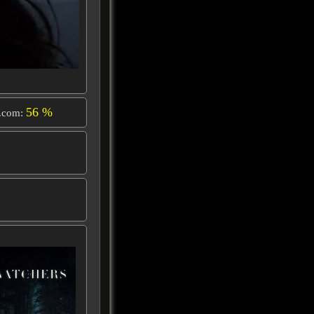
56 %
.com: