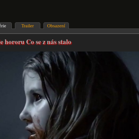
érie
Trailer
Obsazení
e hororu Co se z nás stalo