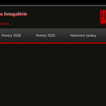
lo fotogalérie
 85min
Horory 2026
Horory 2025
Hororové zprávy