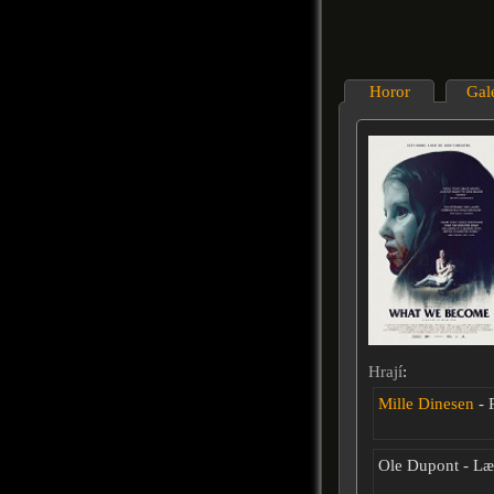
Horor
Gal
Hrají
:
Mille Dinesen
- P
Ole Dupont - L