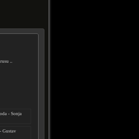
rusu ..
da - Sonja
- Gustav