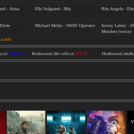
ard - Anna
Ella Solgaard - Maj
Rita Angela - Eln
 Dorte
Michael Molin - SWAT Operator
Sonny Lahey - 
Member (voice)
 a info
100 %
65 %
y.cz:
Hodnocení dle csfd.cz:
Hodnocení imdb