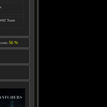
a
SWAT Team
56 %
.com: