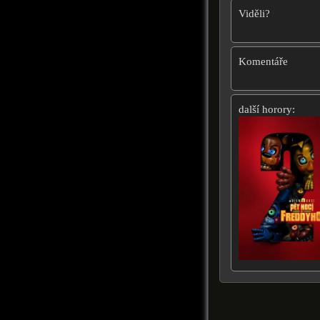
Viděli?
Komentáře
další horory: