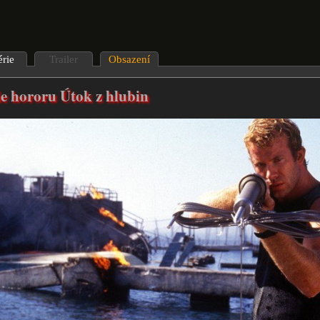
érie
Trailer
Obsazení
ie hororu Útok z hlubin