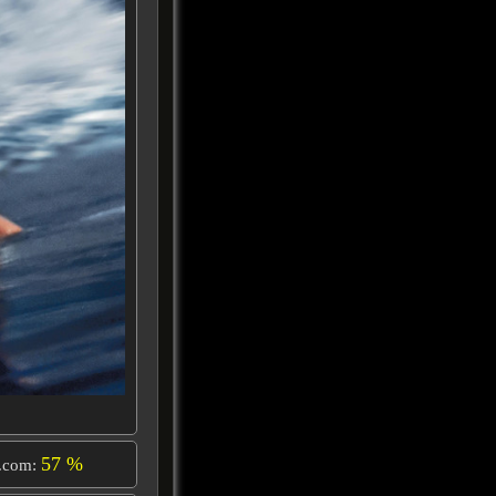
57 %
.com: