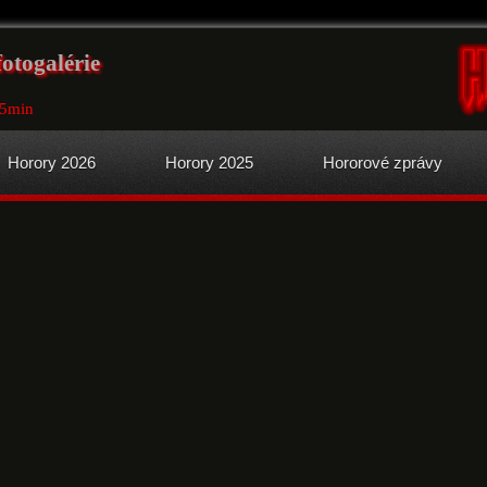
fotogalérie
05min
Horory 2026
Horory 2025
Hororové zprávy