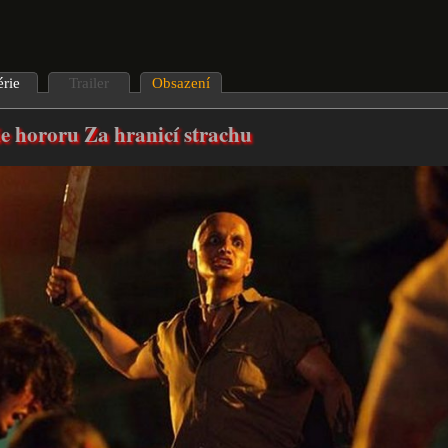
érie
Trailer
Obsazení
ie hororu Za hranicí strachu