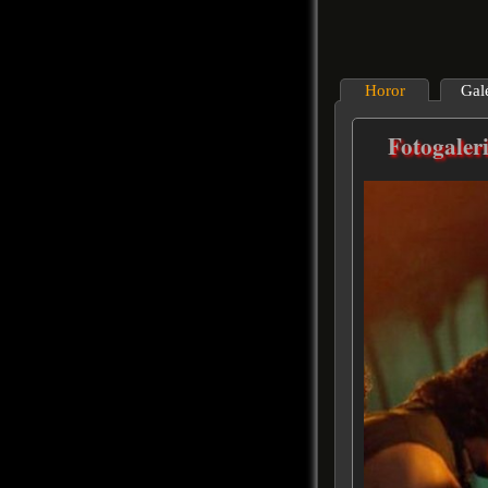
Horor
Gal
Fotogaler