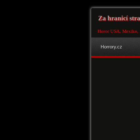
Za hranicí str
Horor USA, Mexiko,
Horrory.cz