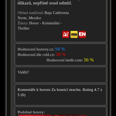
důkazů, nepřímé soud odmítl.
Oblast natáčení
: Baja California
Norte, Mexiko
Žánry
: Horor - Kriminální -
Thriller
94 %
Hodnocení horrory.cz:
58 %
Hodnocení dle csfd.cz:
56 %
Hodnocení imdb.com:
Viděli?
Komentáře k hororu
Za hranicí strachu.
Rating
4.7
z
5
(
6
)
Podobné horory: