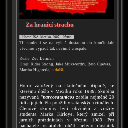
Za hranicí strachu
Horor USA, Mexiko, 2007, 105min
Tři studenti se na výletě dostanou do končin,kde
všechno vypadá tak nevinně a ospale.
Režie:
Zev Berman
Hrají
: Rider Strong, Jake Muxworthy, Beto Cuevas,
Martha Higareda,
a další..
Horor založený na skutečném případě, ke
kterému došlo v Mexiku roku 1989. Skupina
nazývaná "
narcosatanicos
zabila nejméně 20
lidí a jejich těla použili v satanských rituálech.
Členové skupiny byli obviněni z vraždy
studenta Marka Kirloye, který zmizel při
jarních prázdninách v březnu 1989. Pro
pachatele ostatních obětí nebylo dostatek