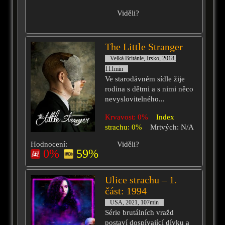
Viděli?
The Little Stranger
Velká Británie, Irsko, 2018,
111min
Ve starodávném sídle žije
rodina s dětmi a s nimi něco
nevyslovitelného...
Krvavost: 0%
Index
strachu: 0%
Mrtvých: N/A
Hodnocení:
Viděli?
0%
59%
Ulice strachu – 1.
část: 1994
USA, 2021, 107min
Série brutálních vražd
postaví dospívající dívku a