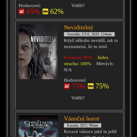
Hodnocení:
Viděli?
65%
62%
Neviditelný
Austrálie, USA, 2020, 124min
Když někoho nevidíš, tak to
neznamená, že tu není.
Krvavost: 80%
Index
strachu: 100%
Mrtvých:
N/A
Hodnocení:
73%
75%
Viděli?
Vánoční horor
Kanada, 2015, 99min
Krvavé vánoce jaké tu ještě