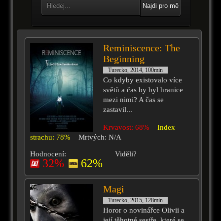
Najdi pro mě
Reminiscence: The
Beginning
Turecko, 2014, 100min
Co kdyby existovalo více
světů a čas by byl hranice
mezi nimi? A čas se
zastavil...
Krvavost: 68%
Index
strachu: 78%
Mrtvých: N/A
Hodnocení:
Viděli?
32%
62%
Magi
Turecko, 2015, 128min
Horor o novinářce Olivii a
její těhotné sestře, které se