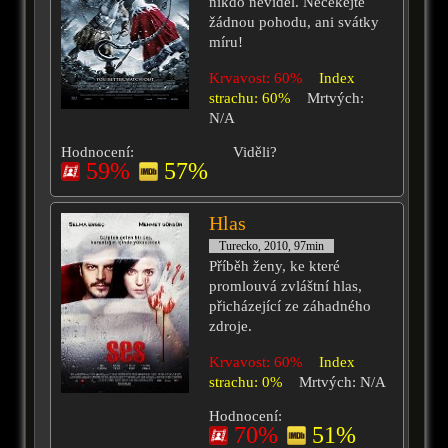
nikdo neviděl. Nečekejte
žádnou pohodu, ani svátky
míru!
Krvavost: 60%
Index
strachu: 60%
Mrtvých:
N/A
Hodnocení:
Viděli?
59%
57%
Hlas
Turecko, 2010, 97min
Příběh ženy, ke které
promlouvá zvláštní hlas,
přicházející ze záhadného
zdroje.
Krvavost: 60%
Index
strachu: 0%
Mrtvých: N/A
Hodnocení:
70%
51%