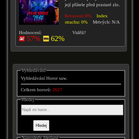
její přátele před prastaré zlo.
Krvavost: 0%
Index
strachu: 0%
Mrtvých: N/A
Hodnocení:
Viděli?
57%
62%
Vyhledávání
Vyhledávání Horor saw.
Celkem hororů:
2627
Hledej
Naposledy hledané