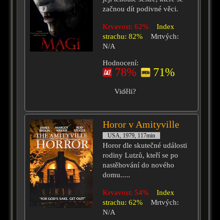
začnou dít podivné věci.
Krvavost: 62%
Index
strachu: 82%
Mrtvých:
N/A
Hodnocení:
78%
71%
Viděli?
Horor v Amityville
USA, 1979, 117min
Horor dle skutečné události
rodiny Lutzů, kteří se po
nastěhování do nového
domu.....
Krvavost: 54%
Index
strachu: 62%
Mrtvých:
N/A