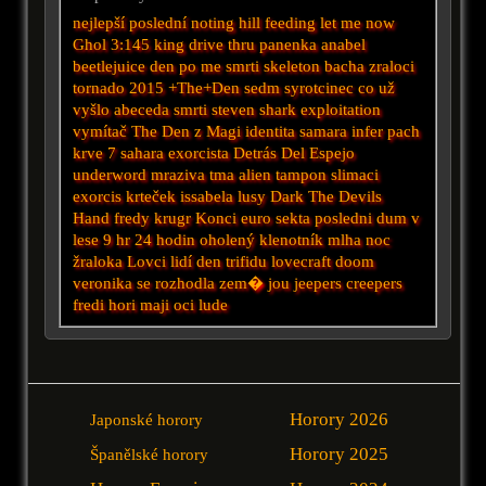
nejlepší
poslední
noting hill
feeding
let me now
Ghol
3:145
king
drive thru
panenka anabel
beetlejuice
den po me smrti
skeleton
bacha
zraloci
tornado 2015
+The+Den
sedm
syrotcinec
co už
vyšlo
abeceda smrti
steven
shark
exploitation
vymítač
The Den
z
Magi
identita
samara
infer
pach
krve 7
sahara
exorcista
Detrás Del Espejo
underword
mraziva tma
alien tampon
slimaci
exorcis
krteček
issabela
lusy
Dark
The Devils
Hand
fredy krugr
Konci
euro
sekta
posledni dum v
lese
9 hr
24 hodin
oholený klenotník
mlha
noc
žraloka
Lovci lidí
den trifidu
lovecraft
doom
veronika se rozhodla zem�
jou
jeepers creepers
fredi
hori maji oci
lude
Horory 2026
Japonské horory
Horory 2025
Španělské horory