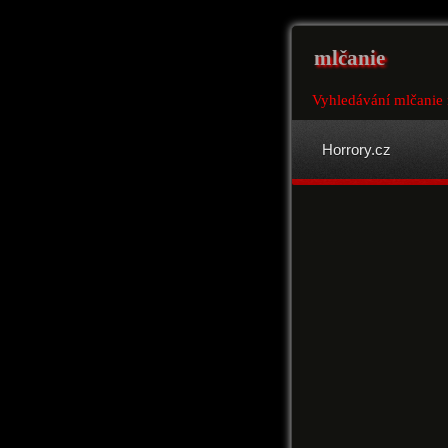
mlčanie
Vyhledávání mlčanie 
Horrory.cz