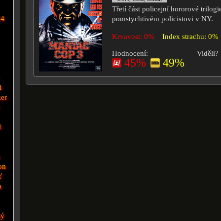
Třetí část policejní hororové trilogi
24
pomstychtivém policistovi v NY.
Krvavost: 0%
Index strachu: 0%
Hodnocení:
Viděli?
45%
49%
l
er
l
a
on
ť
a
tý