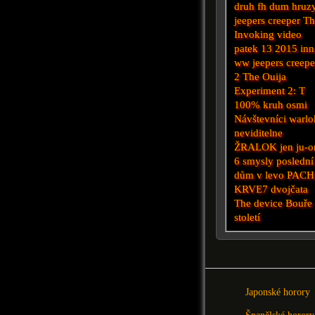
druh
fh
dum hruz
jeepers creeper
Th
Invoking
video
patek 13 2015
inn
ww
jeepers creepe
2
The Ouija
Experiment 2: T
100%
kruh osmi
Návštevníci
warlo
neviditelne
ŽRALOK
jen
ju-o
6 smysly
poslední
dům v levo
PACH
KRVE7
dvojčata
The device
Bouře
století
Japonské horory