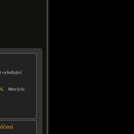
 vyšetřující
0%
Mrtvých:
lčení