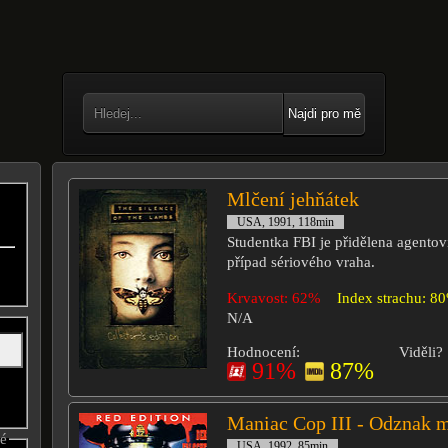
Najdi pro mě
Mlčení jehňátek
USA, 1991, 118min
Studentka FBI je přidělena agentovi
případ sériového vraha.
Krvavost: 62%
Index strachu: 8
N/A
Hodnocení:
Viděli?
91%
87%
Maniac Cop III - Odznak m
né
USA, 1992, 85min