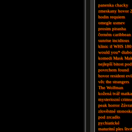
panenka chacky
zmeskany hovor
hodin
requiem
omegle
usmev
prosim
piranha
černém
caribbean
sunrise
incidious
klinic
if
WHS
180
would you*
diabo
komedi
Mask Mak
nejlepší
bitost
pod
povrchem
found
hovor
resident evi
věc
the strangers
The Wolfman
kožená tvář
matk
mysteriozní
crims
peak
horror
Závra
zlověstné
stonosk
pod
zrcadlo
pychiatické
maturitní ples
štvr