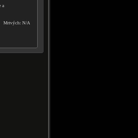
e a
Mrtvých: N/A