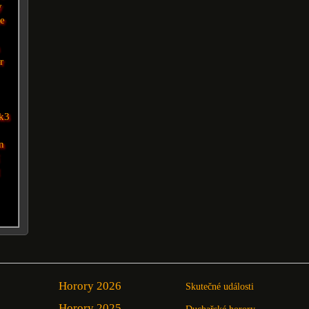
y
e
r
k3
n
Horory 2026
Skutečné události
Horory 2025