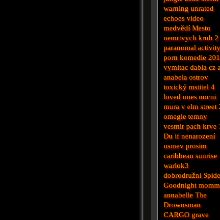
warning unrated
echoes
video
medvědí
Mesto
nemrtvych
kruh 2
paranomal activit
porn
komedie 20
vymitac dabla cz 
anabela
ostrov
toxický mstitel 4
loved ones
nocni
mura v elm street 
omegle
temny
vesmir
pach krve 
Du
if
nenarození
usmev prosim
caribbean sunrise
warlok3
dobrodružni
Spide
Goodnight mom
annabelle
The
Drownsman
CARGO
grave