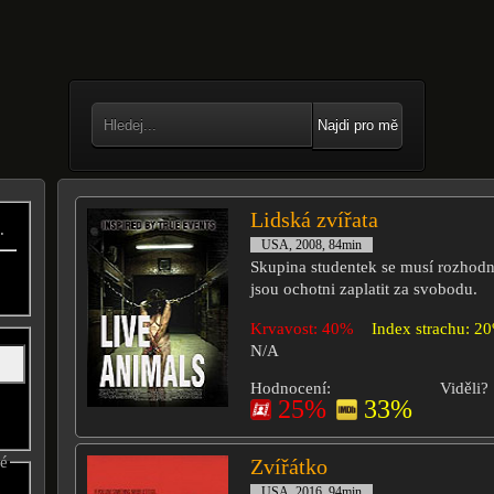
Najdi pro mě
Lidská zvířata
.
USA, 2008, 84min
Skupina studentek se musí rozhod
jsou ochotni zaplatit za svobodu.
Krvavost: 40%
Index strachu: 2
N/A
Hodnocení:
Viděli?
25%
33%
né
Zvířátko
USA, 2016, 94min