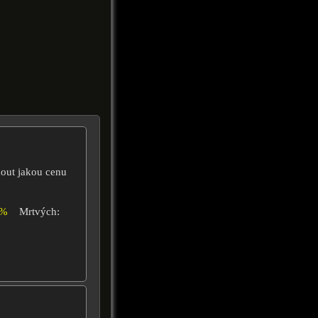
nout jakou cenu
0%
Mrtvých: