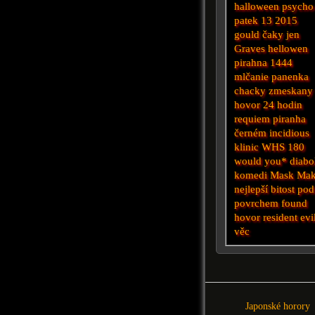
halloween
psycho
patek 13 2015
gould
čaky
jen
Graves
hellowen
pirahna
1444
mlčanie
panenka
chacky
zmeskany
hovor
24 hodin
requiem
piranha
černém
incidious
klinic
WHS
180
would you*
diabo
komedi
Mask Mak
nejlepší
bitost
pod
povrchem
found
hovor
resident evi
věc
Japonské horory