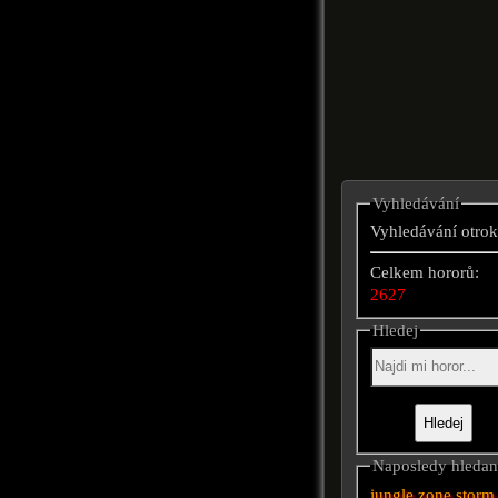
Vyhledávání
Vyhledávání otrok
Celkem hororů:
2627
Hledej
Naposledy hleda
jungle
zone
storm