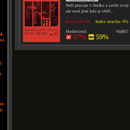
Seth pracuje v útulku a zavře svoji
ale není jisté kdo je oběť..
Krvavost: 0%
Index strachu: 0%
y
Hodnocení:
Viděli?
14
57%
59%
avi
2
7
rs
my