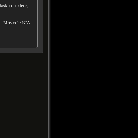
 lásku do klece,
Mrtvých: N/A