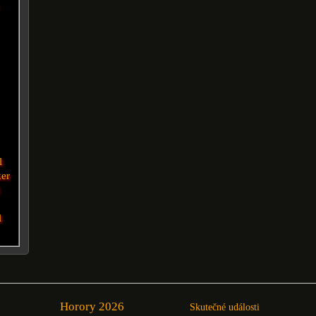
l
er
l
Horory 2026
Skutečné události