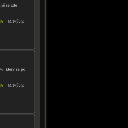
dně se zde
0%
Mrtvých:
vi, který se po
8%
Mrtvých: