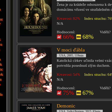
Žena je za krádeže odsouzena k d
n
domácímu vězení ve strašidelném 
Krvavost: 82%
Index strachu: 7
nt
N/A
7
Hodnocení:
Viděli?
66%
68%
k
ou
V moci ďábla
m
USA, 2005, 119min
n
Katolická církev učinila velmi vzá
sk
potvrdila posednutí zlým duchem.
ic
ek
Krvavost: 54%
Index strachu: 6
a
N/A
�
Hodnocení:
Viděli?
75%
67%
la
Demonic
USA, Velká Británie, 2015, 83min