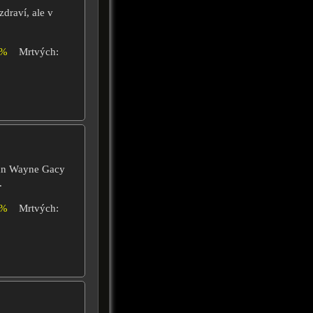
zdraví, ale v
4%
Mrtvých:
ohn Wayne Gacy
.
6%
Mrtvých: