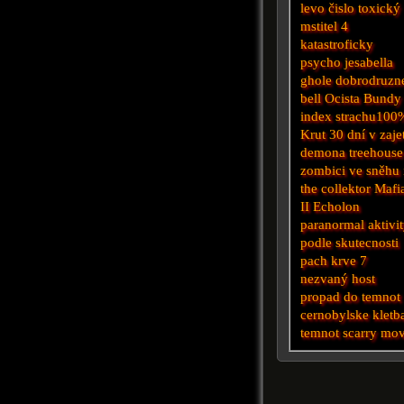
levo
čislo
toxický
mstitel 4
katastroficky
psycho
jesabella
ghole
dobrodruzn
bell
Ocista
Bundy
index strachu100
Krut
30 dní
v zaje
demona
treehouse
zombici
ve sněhu
the collektor
Mafi
II
Echolon
paranormal aktivi
podle skutecnosti
pach krve 7
nezvaný host
propad do temnot
cernobylske
kletb
temnot
scarry mov