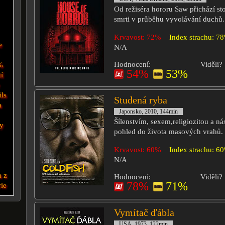
Od režiséra hororu Saw přichází st
smrti v průběhu vyvolávání duchů.
Krvavost: 72%
Index strachu: 7
e
N/A
Hodnocení:
Viděli?
%
54%
53%
tí
ils
Studená ryba
a
Japonsko, 2010, 144min
Šílenstvím, sexem,religiozitou a ná
ty
pohled do života masových vrahů.
Krvavost: 60%
Index strachu: 6
N/A
a z
Hodnocení:
Viděli?
78%
71%
ie
Vymítač ďábla
USA, 1973, 122min