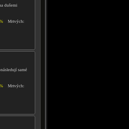
na dušemi
0%
Mrtvých:
onásledují samé
0%
Mrtvých: