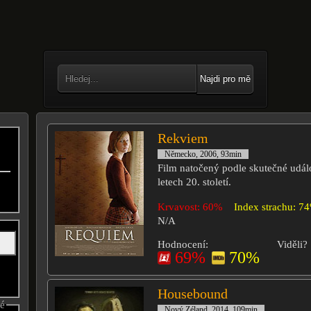
Najdi pro mě
Rekviem
Německo, 2006, 93min
Film natočený podle skutečné událo
letech 20. století.
Krvavost: 60%
Index strachu: 7
N/A
Hodnocení:
Viděli?
69%
70%
Housebound
né
Nový Zéland, 2014, 109min