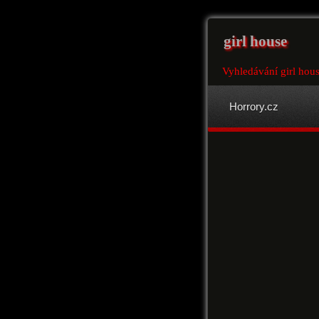
girl house
Vyhledávání girl hou
Horrory.cz