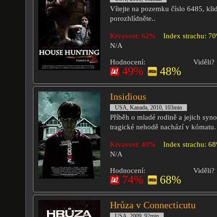
Vítejte na pozemku číslo 6485, kli
porozhlídněte..
Krvavost: 62%
Index strachu: 7
N/A
Hodnocení:
Viděli?
49%
48%
Insidious
USA, Kanada, 2010, 103min
Příběh o mladé rodině a jejich syno
tragické nehodě nachází v kómatu.
Krvavost: 40%
Index strachu: 6
N/A
Hodnocení:
Viděli?
74%
68%
Hrůza v Connecticutu
USA, 2009, 92min