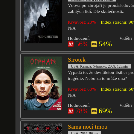
Vdova po zbrojaři je pronásledová
zabitých lidí. Dle skutečnosti...
Krvavost: 20%
Index strachu: 9
N/A
Hodnocení:
Viděli?
56%
54%
Sirotek
USA, Kanada, Německo, 2009, 123min
Vypadá to, že devítiletou Esther pr
tragédie. Nebo za to může ona?
Krvavost: 60%
Index strachu: 6
N/A
Hodnocení:
Viděli?
78%
69%
Sama nocí tmou
USA, 2014, 99min