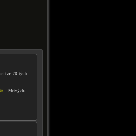
sti ze 70-tých
4%
Mrtvých: