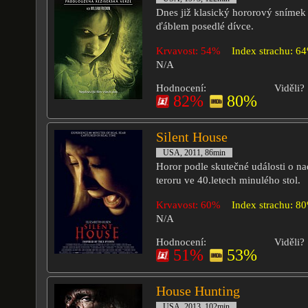
Dnes již klasický hororový snímek o
ďáblem posedlé dívce.
Krvavost: 54%
Index strachu: 6
N/A
Hodnocení:
Viděli?
82%
80%
Silent House
USA, 2011, 86min
Horor podle skutečné události o n
teroru ve 40.letech minulého stol.
Krvavost: 60%
Index strachu: 8
N/A
Hodnocení:
Viděli?
51%
53%
House Hunting
USA, 2013, 102min