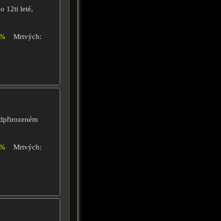
 12ti leté,
4%
Mrtvých:
adpřirozeném
0%
Mrtvých: