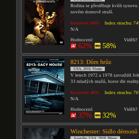
Rodina se přestěhuje kvůli synovu 
novém domově straší.
Krvavost: 60%
Index strachu: 7
N/A
Hodnocení:
Viděli?
62%
58%
8213: Dům hrůz
USA, 2010, 91min
V letech 1972 a 1978 zavraždil J
33 mladých mužů, horor dle reality
Krvavost: 46%
Index strachu: 7
N/A
Hodnocení:
Viděli?
37%
32%
Winchester: Sídlo démonů
Austrálie, USA, 2018, 99min