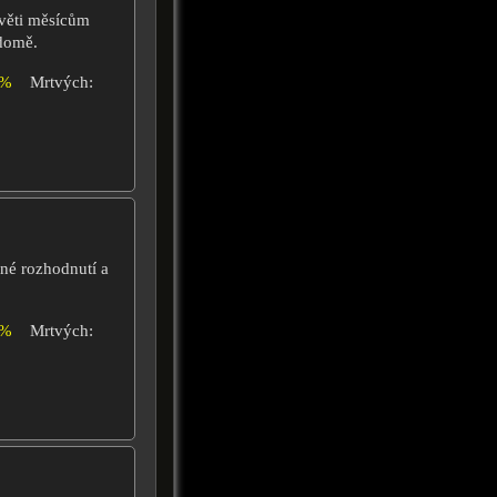
evěti měsícům
domě.
6%
Mrtvých:
cné rozhodnutí a
4%
Mrtvých: