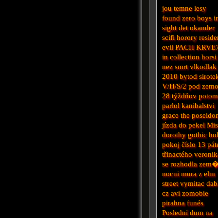
jou
temne lesy
found
zero boys
i
sight
det okander
scifi horory
reside
evil
PACH KRVE
in
collection
horsi
nez smrt
vlkodlak
2010
bytod
sirote
V/H/S/2
pod zem
28 týždňov poto
parlol
kanibalstvi
grace the poseido
jízda do pekel
Mi
dorothy
gothic
hol
pokoj číslo 13
pát
třinactého
veronik
se rozhodla zem
nocni mura z elm
street
vymitac dab
cz avi
zomobie
pirahna
funés
Poslední dum na