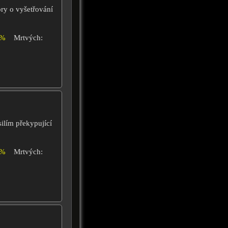
ory o vyšetřování
8%
Mrtvých:
silím překypující
0%
Mrtvých: