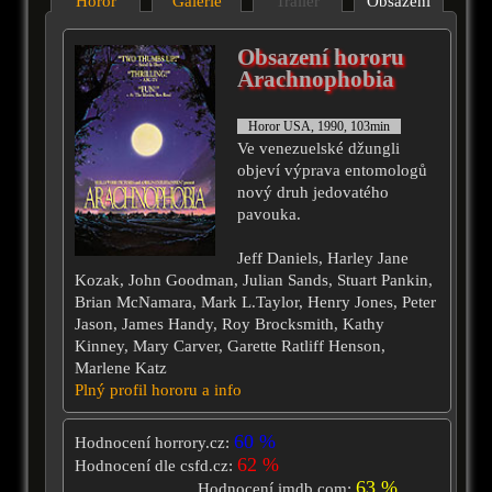
Horor
Galérie
Trailer
Obsazení
Obsazení hororu
Arachnophobia
Horor USA, 1990, 103min
Ve venezuelské džungli
objeví výprava entomologů
nový druh jedovatého
pavouka.
Jeff Daniels, Harley Jane
Kozak, John Goodman, Julian Sands, Stuart Pankin,
Brian McNamara, Mark L.Taylor, Henry Jones, Peter
Jason, James Handy, Roy Brocksmith, Kathy
Kinney, Mary Carver, Garette Ratliff Henson,
Marlene Katz
Plný profil hororu a info
60 %
Hodnocení horrory.cz:
62 %
Hodnocení dle csfd.cz:
63 %
Hodnocení imdb.com: