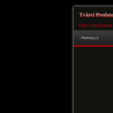
Tvůrci Predat
Tvůrci a herci hororu
Horrory.cz