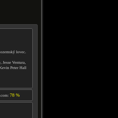
imozemský lovec.
, Jesse Ventura,
evin Peter Hall
78 %
.com: