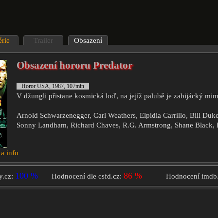
érie
Trailer
Obsazení
Obsazení hororu Predator
Horor USA, 1987, 107min
V džungli přistane kosmická loď, na jejíž palubě je zabijácký m
Arnold Schwarzenegger, Carl Weathers, Elpidia Carrillo, Bill Duke
Sonny Landham, Richard Chaves, R.G. Armstrong, Shane Black, K
 a info
100 %
86 %
y.cz:
Hodnocení dle csfd.cz:
Hodnocení imdb