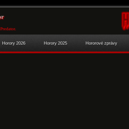
or
 Predator.
Horory 2026
Horory 2025
Hororové zprávy