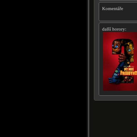
Komentáře
další horory: