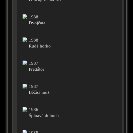
1988
Dvojčata
1988
Rudé horko
1987
Predátor
1987
Běžící muž
1986
Špinavá dohoda
1985