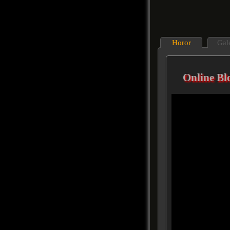
Horor
Gal
Online Bl