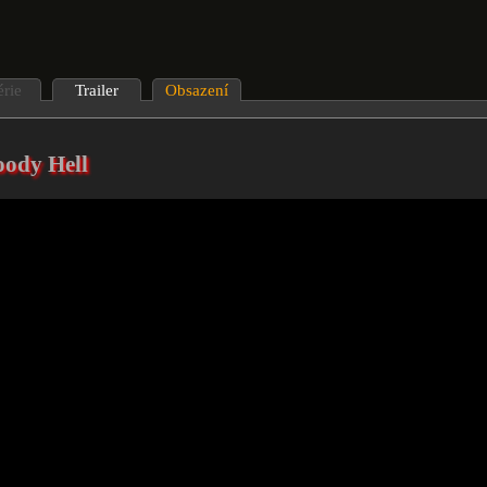
érie
Trailer
Obsazení
oody Hell