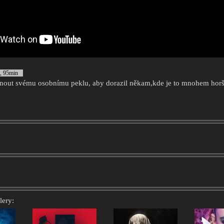
, 95min
knout svému osobnímu peklu, aby dorazil někam,kde je to mnohem horš
lery: