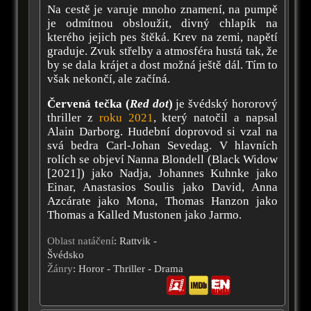
Na cestě je varuje mnoho znamení, na pumpě
je odmítnou obsloužit, divný chlapík na
kterého jejich pes štěká. Krev na zemi, napětí
graduje. Zvuk střelby a atmosféra hustá tak, že
by se dala krájet a dost možná ještě dál. Tím to
však nekončí, ale začíná.
Červená tečka (
Red dot
)
je švédský hororový
thriller z
roku 2021
, který natočil a napsal
Alain Darborg. Hudební doprovod si vzal na
svá bedra Carl-Johan Sevedag. V hlavních
rolích se objeví Nanna Blondell (Black Widow
[2021]) jako Nadja, Johannes Kuhnke jako
Einar, Anastasios Soulis jako David, Anna
Azcárate jako Mona, Thomas Hanzon jako
Thomas a Kalled Mustonen jako Jarmo.
Oblast natáčení
: Rattvik -
Švédsko
Žánry
: Horor - Thriller - Drama