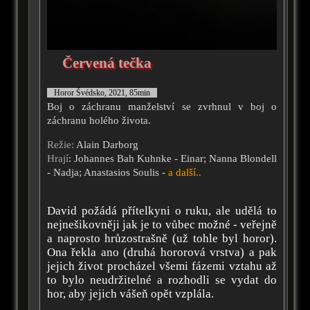
Červená tečka
Horor Švédsko, 2021, 85min
Boj o záchranu manželství se zvrhnul v boj o
záchranu holého života.
Režie:
Alain Darborg
Hrají
: Johannes Bah Kuhnke - Einar; Nanna Blondell
- Nadja; Anastasios Soulis -
a další..
David požádá přítelkyni o ruku, ale udělá to
nejnešikovněji jak je to vůbec možné - veřejně
a naprosto hrůzostrašně (už tohle byl horor).
Ona řekla ano (druhá hororová vrstva) a pak
jejich život procházel všemi fázemi vztahu až
to bylo neudržitelné a rozhodli se vydat do
hor, aby jejich vášeň opět vzplála.