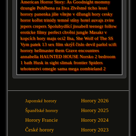
American Horror Story: As
Goodnight mommy
dzungle
Pohřbena za živa
Zlvěstné ticho
lesni
horory
panenka
jilie
vítejte v džungli
hory
cesky
horor
kořist
trinidy
temné stíny
hotel auvajs
zvire
jepers crepers
Spolubydlící
jissabell
teenegr
follow
eroticke filmy
perfect
chvěni
jungle
Masakr v
kopcích
hory maju oci2
Ilsa, She Wolf of The SS
Vym
patek 13
sex film
skrýš
čislo
devil
parlol
scifi
horory
hellmaster
them
Grave encountres
annabella
HAUNTED HOUSE
Norsko
2 bedroom
1 bath
Husk
in sight
slimak
frontier
Spiders
tehotenstvi
omegle
sama
mega
zombieland 2
Horory 2026
Japonské horory
Horory 2025
Španělské horory
Horory Francie
Horory 2024
České horory
Horory 2023