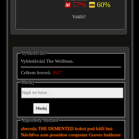
57%
60%
Viděli?
Vyhledávání
Vyhledávání The Wolfman.
Celkem hororů:
2627
Hledej
Naposledy hledané
abeceda
THE DEMENTED
kokot
pod kůží
lusi
Návštěva
zom
poseidon
corqustue
Graves
buldozer