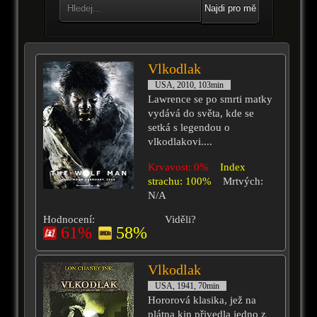
Najdi pro mě
Vlkodlak
USA, 2010, 103min
Lawrence se po smrti matky
vydává do světa, kde se
setká s legendou o
vlkodlakovi....
Krvavost: 0%
Index
strachu: 100%
Mrtvých:
N/A
Hodnocení:
Viděli?
61%
58%
Vlkodlak
USA, 1941, 70min
Hororová klasika, jež na
plátna kin přivedla jedno z