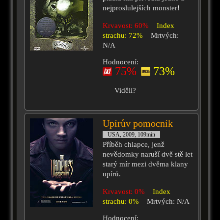
nejproslulejších monster!
Krvavost: 60%
Index
strachu: 72%
Mrtvých:
N/A
Hodnocení:
75%
73%
Viděli?
Upírův pomocník
USA, 2009, 109min
Příběh chlapce, jenž
nevědomky naruší dvě stě let
starý mír mezi dvěma klany
upírů.
Krvavost: 0%
Index
strachu: 0%
Mrtvých: N/A
Hodnocení: