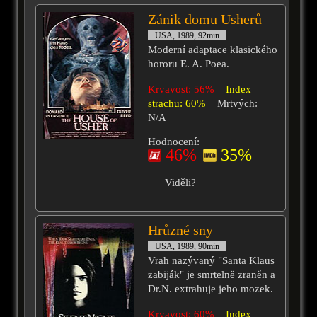
Zánik domu Usherů
USA, 1989, 92min
Moderní adaptace klasického
hororu E. A. Poea.
Krvavost: 56%
Index
strachu: 60%
Mrtvých:
N/A
Hodnocení:
46%
35%
Viděli?
Hrůzné sny
USA, 1989, 90min
Vrah nazývaný "Santa Klaus
zabiják" je smrtelně zraněn a
Dr.N. extrahuje jeho mozek.
Krvavost: 60%
Index