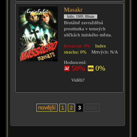
Masakr
Itálie, 1989, 88min
Brutálně zavražděná
prostitutka v temných
uličkách italského města.
Krvavost: 0%
Index
strachu: 0%
Mrtvých: N/A
Hodnocení:
50%
0%
Viděli?
novější
1
2
3
další