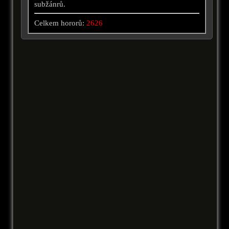
subžánrů.
Celkem hororů:
2626