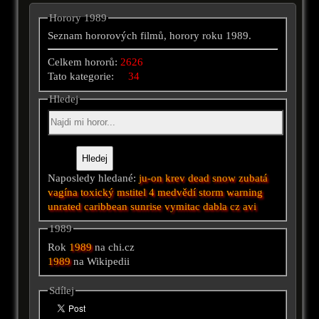
Horory 1989
Seznam hororových filmů, horory roku 1989.
Celkem hororů:
2626
Tato kategorie:
34
Hledej
Naposledy hledané:
ju-on
krev
dead snow
zubatá
vagína
toxický mstitel 4
medvědí
storm warning
unrated
caribbean sunrise
vymitac dabla cz avi
1989
Rok
1989
na chi.cz
1989
na Wikipedii
Sdílej