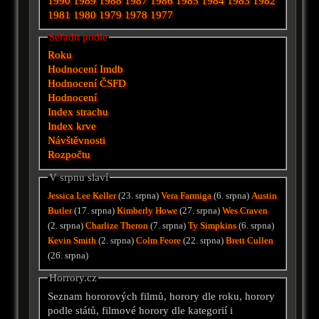
1990
1989
1988
1987
1986
1985
1984
1983
1982
1981
1980
1979
1978
1977
Seřadit podle
Roku
Hodnocení Imdb
Hodnocení ČSFD
Hodnocení
Index strachu
Index krve
Návštěvnosti
Rozpočtu
V srpnu slaví
Jessica Lee Keller
(23. srpna)
Vera Farmiga
(6. srpna)
Austin
Butler
(17. srpna)
Kimberly Howe
(27. srpna)
Wes Craven
(2. srpna)
Charlize Theron
(7. srpna)
Ty Simpkins
(6. srpna)
Kevin Smith
(2. srpna)
Colm Feore
(22. srpna)
Brett Cullen
(26. srpna)
Horrory.cz
Seznam hororových filmů, horory dle roku, horory
podle států, filmové horory dle kategorií i