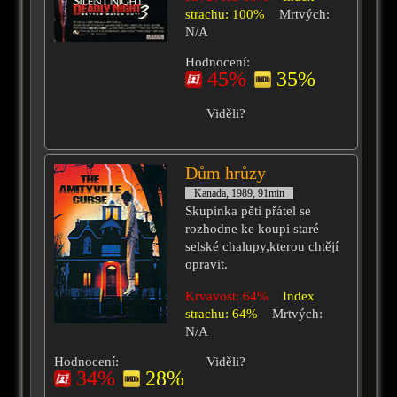
strachu: 100%
Mrtvých:
N/A
Hodnocení:
45%
35%
Viděli?
Dům hrůzy
Kanada, 1989, 91min
Skupinka pěti přátel se
rozhodne ke koupi staré
selské chalupy,kterou chtějí
opravit.
Krvavost: 64%
Index
strachu: 64%
Mrtvých:
N/A
Hodnocení:
Viděli?
34%
28%