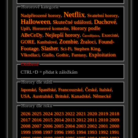
Hororové kategorie
Netflix
Nadpřirozené horory
,
,
Svatební horory
,
Halloween
Duchové
Skutečné události
,
,
,
Horory podle
,
Hororové komedie
,
Upíři
Nejlepší horory
ABeCeDy
,
,
,
,
Exorcisté
Čarodějnice
Zombie
Found-
Žraloci
GORE
,
,
,
,
Kanibalové
Slasher
Footage
,
,
Sci-Fi
,
Stephen King
,
Exploitation
Vlkodlaci
,
Giallo
,
Gothic
,
Fantasy
,
Oblíbené
CTRL+D = přidat k záložkám
Horory dle států
,
,
Francouzské
,
České
,
Italské
,
Japonské
Španělské
USA
,
Australské
,
Britské
,
Kanadské
,
Německé
Horory dle roku
2026
2025
2024
2023
2022
2021
2020
2019
2018
2017
2016
2015
2014
2013
2012
2011
2010
2009
2008
2007
2006
2005
2004
2003
2002
2001
2000
1999
1998
1997
1996
1995
1994
1993
1992
1991