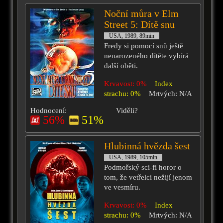
Noční můra v Elm
Street 5: Dítě snu
USA, 1989, 89min
Fredy si pomocí snů ještě
nenarozeného dítěte vybírá
další oběti.
Krvavost: 0%
Index
strachu: 0%
Mrtvých: N/A
Hodnocení:
Viděli?
56%
51%
Hlubinná hvězda šest
USA, 1989, 105min
Podmořský sci-fi horor o
tom, že vetřelci nežijí jenom
ve vesmíru.
Krvavost: 0%
Index
strachu: 0%
Mrtvých: N/A