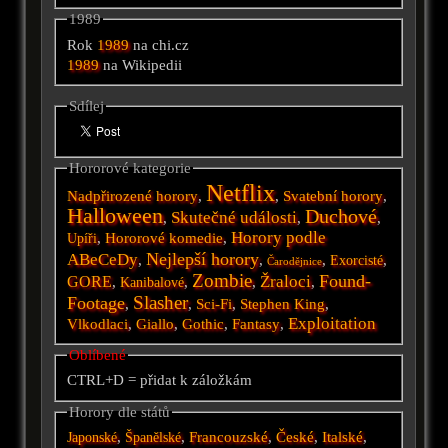
1989
Rok
1989
na chi.cz
1989
na Wikipedii
Sdílej
Hororové kategorie
Netflix
Nadpřirozené horory
,
,
Svatební horory
,
Halloween
Duchové
Skutečné události
,
,
,
Horory podle
,
Hororové komedie
,
Upíři
Nejlepší horory
ABeCeDy
,
,
,
,
Exorcisté
Čarodějnice
Zombie
Found-
Žraloci
GORE
,
,
,
,
Kanibalové
Slasher
Footage
,
,
Sci-Fi
,
Stephen King
,
Exploitation
Vlkodlaci
,
Giallo
,
Gothic
,
Fantasy
,
Oblíbené
CTRL+D = přidat k záložkám
Horory dle států
,
,
Francouzské
,
České
,
Italské
,
Japonské
Španělské