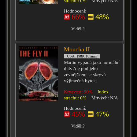
strachu: 0%
Mrtvých: N/A
Hodnocení:
66%
48%
Viděli?
Moucha II
USA, 1989, 105min
Martin vypadá jako normální
dítě. Ale pod jeho
zevnějškem se skrývá
výjimečná bytost.
Krvavost: 50%
Index
strachu: 0%
Mrtvých: N/A
Hodnocení:
45%
47%
Viděli?