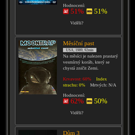
Hodnocení:
51%
51%
Viděli?
Měsíční past
USA, 1989, 92min
Na měsíci je nalezen prastarý
vesmírný koráb, který se
chystá zničit Zemi.
Krvavost: 60%
Index
strachu: 0%
Mrtvých: N/A
Hodnocení:
62%
50%
Viděli?
Dům 3