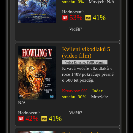
strachu: 0%
Mrtvých: N/A
Hodnocení:
53%
41%
Viděli?
Kvílení vlkodlaků 5
(video film)
Velká Británie, 1989, 96min
Krvavá večeře vlkodlaků v
roce 1489 pokračuje přesně
o 500 let později.
Krvavost: 0%
Index
strachu: 90%
Mrtvých:
N/A
Hodnocení:
Viděli?
42%
41%