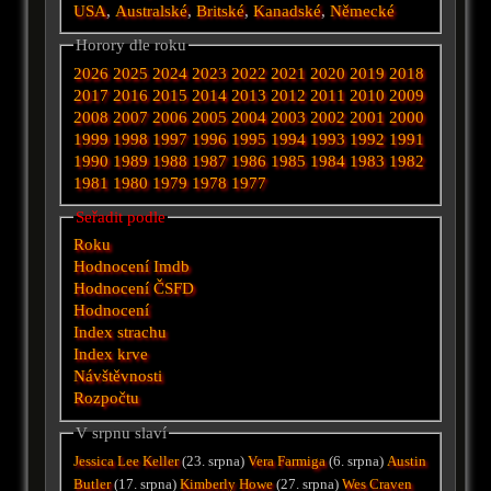
USA
,
Australské
,
Britské
,
Kanadské
,
Německé
Horory dle roku
2026
2025
2024
2023
2022
2021
2020
2019
2018
2017
2016
2015
2014
2013
2012
2011
2010
2009
2008
2007
2006
2005
2004
2003
2002
2001
2000
1999
1998
1997
1996
1995
1994
1993
1992
1991
1990
1989
1988
1987
1986
1985
1984
1983
1982
1981
1980
1979
1978
1977
Seřadit podle
Roku
Hodnocení Imdb
Hodnocení ČSFD
Hodnocení
Index strachu
Index krve
Návštěvnosti
Rozpočtu
V srpnu slaví
Jessica Lee Keller
(23. srpna)
Vera Farmiga
(6. srpna)
Austin
Butler
(17. srpna)
Kimberly Howe
(27. srpna)
Wes Craven