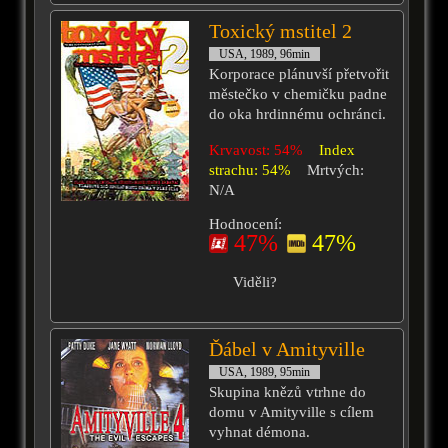
Toxický mstitel 2
USA, 1989, 96min
Korporace plánuvší přetvořit
městečko v chemičku padne
do oka hrdinnému ochránci.
Krvavost: 54%
Index
strachu: 54%
Mrtvých:
N/A
Hodnocení:
47%
47%
Viděli?
Ďábel v Amityville
USA, 1989, 95min
Skupina knězů vtrhne do
domu v Amityville s cílem
vyhnat démona.