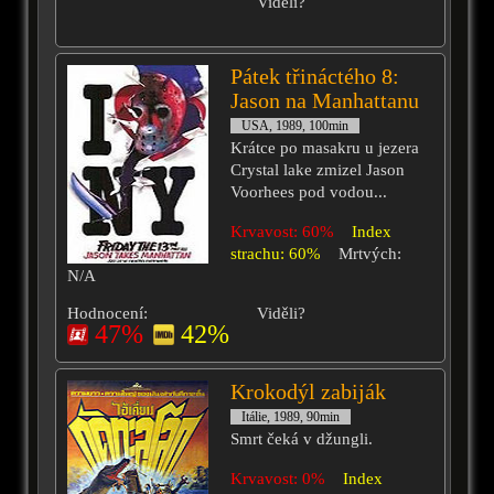
Viděli?
Pátek třináctého 8:
Jason na Manhattanu
USA, 1989, 100min
Krátce po masakru u jezera
Crystal lake zmizel Jason
Voorhees pod vodou...
Krvavost: 60%
Index
strachu: 60%
Mrtvých:
N/A
Hodnocení:
Viděli?
47%
42%
Krokodýl zabiják
Itálie, 1989, 90min
Smrt čeká v džungli.
Krvavost: 0%
Index