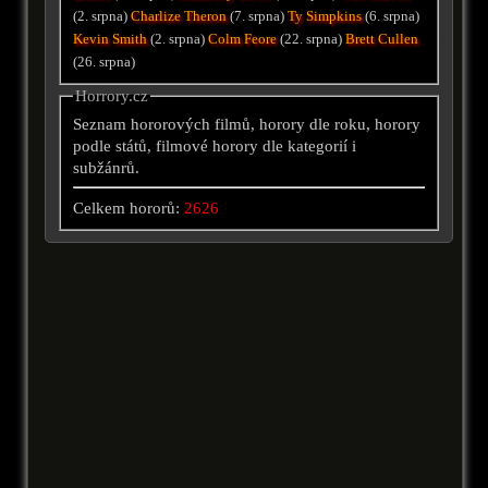
(2. srpna)
Charlize Theron
(7. srpna)
Ty Simpkins
(6. srpna)
Kevin Smith
(2. srpna)
Colm Feore
(22. srpna)
Brett Cullen
(26. srpna)
Horrory.cz
Seznam hororových filmů, horory dle roku, horory
podle států, filmové horory dle kategorií i
subžánrů.
Celkem hororů:
2626