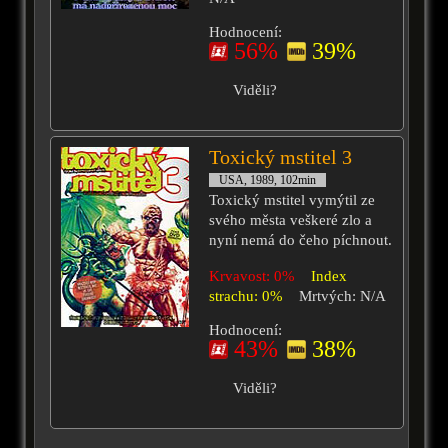
Hodnocení:
56%
39%
Viděli?
Toxický mstitel 3
USA, 1989, 102min
Toxický mstitel vymýtil ze
svého města veškeré zlo a
nyní nemá do čeho píchnout.
Krvavost: 0%
Index
strachu: 0%
Mrtvých: N/A
Hodnocení:
43%
38%
Viděli?