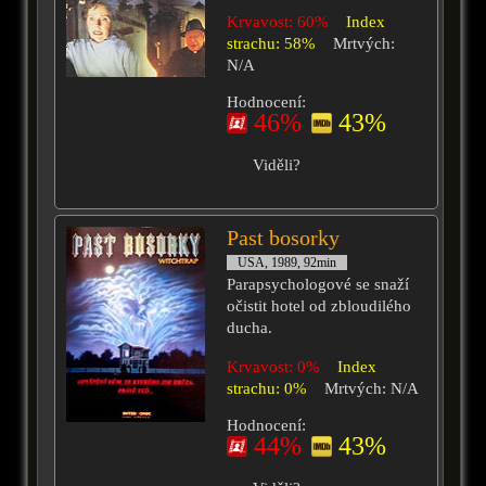
Krvavost: 60%
Index
strachu: 58%
Mrtvých:
N/A
Hodnocení:
46%
43%
Viděli?
Past bosorky
USA, 1989, 92min
Parapsychologové se snaží
očistit hotel od zbloudilého
ducha.
Krvavost: 0%
Index
strachu: 0%
Mrtvých: N/A
Hodnocení:
44%
43%