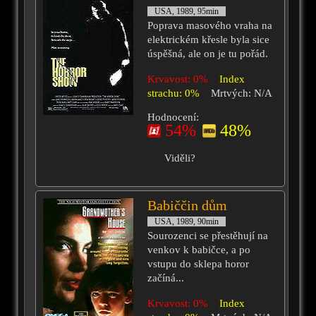
USA, 1989, 95min
Poprava masového vraha na
elektrickém křesle byla sice
úspěšná, ale on je tu pořád.
Krvavost: 0%
Index
strachu: 0%
Mrtvých: N/A
Hodnocení:
54%
48%
Viděli?
Babiččin dům
USA, 1989, 90min
Sourozenci se přestěhují na
venkov k babičce, a po
vstupu do sklepa horor
začíná...
Krvavost: 0%
Index