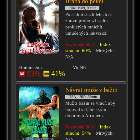
Brána do pekel
Itálie, 1989, 90min
Po sedmi stech letech se
znovu probouzí sedm
prokletých mnichů
umučených inkvizicí.
Krvavost: 60%
Index
strachu: 60%
Mrtvých:
N/A
Hodnocení:
Viděli?
53%
41%
Návrat muže z bažin
USA, 1989, 88min
Muž z bažin se vrací, aby
bojoval s ďábelským
doktorem Arcanem.
Krvavost: 60%
Index
strachu: 54%
Mrtvých:
N/A