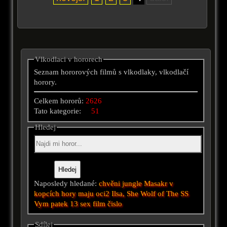
Vlkodlaci v hororech
Seznam hororových filmů s vlkodlaky, vlkodlačí
horory.
Celkem hororů:
2626
Tato kategorie:
51
Hledej
Naposledy hledané:
chvěni
jungle
Masakr v
kopcích
hory maju oci2
Ilsa, She Wolf of The SS
Vym
patek 13
sex film
čislo
Sdílej