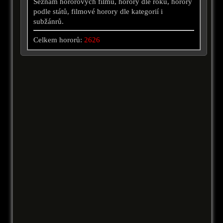
Seznam hororových filmů, horory dle roku, horory
podle států, filmové horory dle kategorií i
subžánrů.
Celkem hororů:
2626