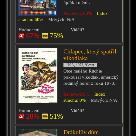
úplňku mění..
Krvavost: 80%
Index
strachu: 60%
Mrtvých: N/A
Hodnocení:
Viděli?
67%
75%
Chlapec, který spatřil
vlkodlaka
USA, 1973, 93min
Otce malého Ritchie
pokousal vlkodlak, americký
rodinný horor z roku 1973.
Krvavost: 0%
Index
strachu: 0%
Mrtvých: N/A
Hodnocení:
Viděli?
28%
51%
Drákulův dům