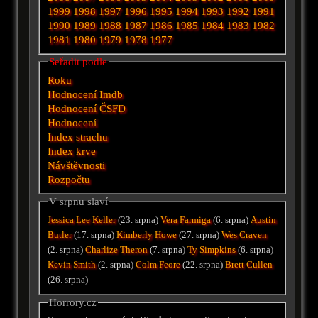
1999
1998
1997
1996
1995
1994
1993
1992
1991
1990
1989
1988
1987
1986
1985
1984
1983
1982
1981
1980
1979
1978
1977
Seřadit podle
Roku
Hodnocení Imdb
Hodnocení ČSFD
Hodnocení
Index strachu
Index krve
Návštěvnosti
Rozpočtu
V srpnu slaví
Jessica Lee Keller
(23. srpna)
Vera Farmiga
(6. srpna)
Austin
Butler
(17. srpna)
Kimberly Howe
(27. srpna)
Wes Craven
(2. srpna)
Charlize Theron
(7. srpna)
Ty Simpkins
(6. srpna)
Kevin Smith
(2. srpna)
Colm Feore
(22. srpna)
Brett Cullen
(26. srpna)
Horrory.cz