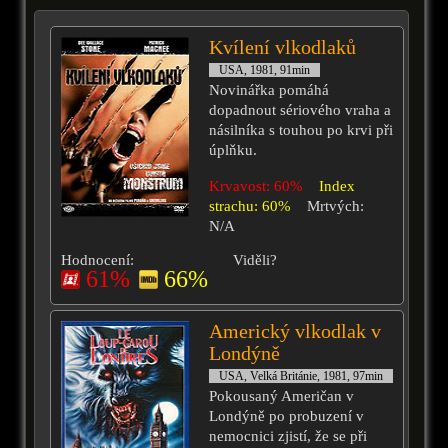
Kvílení vlkodlaků
USA, 1981, 91min
Novinářka pomáhá
dopadnout sériového vraha a
násilníka s touhou po krvi při
úplňku.
Krvavost: 60%
Index
strachu: 60%
Mrtvých:
N/A
Hodnocení:
Viděli?
61%
66%
Americký vlkodlak v
Londýně
USA, Velká Británie, 1981, 97min
Pokousaný Američan v
Londýně po probuzení v
nemocnici zjistí, že se při