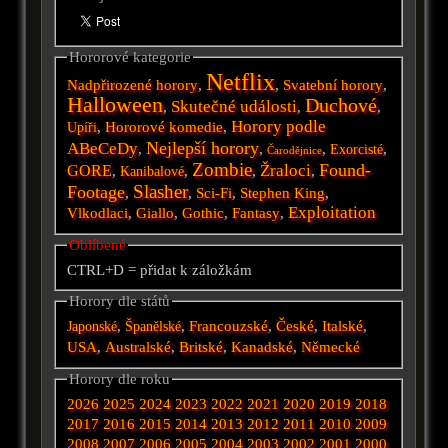
Hororové kategorie
Netflix
Nadpřirozené horory
,
,
Svatební horory
,
Halloween
Duchové
Skutečné události
,
,
,
Horory podle
,
Hororové komedie
,
Upíři
Nejlepší horory
ABeCeDy
,
,
,
,
Exorcisté
Čarodějnice
Zombie
Found-
Žraloci
GORE
,
,
,
,
Kanibalové
Slasher
Footage
,
,
Sci-Fi
,
Stephen King
,
Exploitation
Vlkodlaci
,
Giallo
,
Gothic
,
Fantasy
,
Oblíbené
CTRL+D = přidat k záložkám
Horory dle států
,
,
Francouzské
,
České
,
Italské
,
Japonské
Španělské
USA
,
Australské
,
Britské
,
Kanadské
,
Německé
Horory dle roku
2026
2025
2024
2023
2022
2021
2020
2019
2018
2017
2016
2015
2014
2013
2012
2011
2010
2009
2008
2007
2006
2005
2004
2003
2002
2001
2000