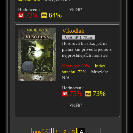
Hodnocení:
Viděli?
72%
64%
Vlkodlak
USA, 1941, 70min
Hororová klasika, jež na
plátna kin přivedla jedno z
nejproslulejších monster!
Krvavost: 60%
Index
strachu: 72%
Mrtvých:
N/A
Hodnocení:
75%
73%
Viděli?
novější
1
2
3
4
další