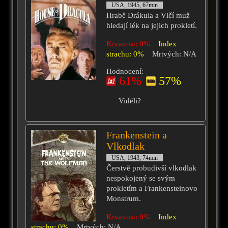
USA, 1945, 67min
Hrabě Drákula a Vlčí muž
hledají lék na jejich prokletí.
Krvavost: 0%
Index
strachu: 0%
Mrtvých: N/A
Hodnocení:
61%
57%
Viděli?
Frankenstein a
Vlkodlak
USA, 1943, 74min
Čerstvě probudivší vlkodlak
nespokojený se svým
prokletím a Frankensteinovo
Monstrum.
Krvavost: 0%
Index
strachu: 0%
Mrtvých: N/A