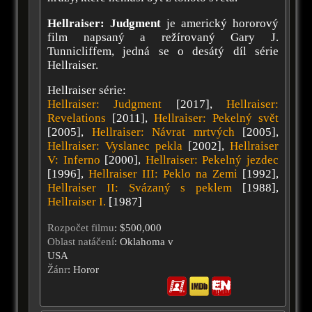
Hellraiser: Judgment
je americký hororový
film napsaný a režírovaný Gary J.
Tunnicliffem, jedná se o desátý díl série
Hellraiser.
Hellraiser série:
Hellraiser: Judgment
[2017],
Hellraiser:
Revelations
[2011],
Hellraiser: Pekelný svět
[2005],
Hellraiser: Návrat mrtvých
[2005],
Hellraiser: Vyslanec pekla
[2002],
Hellraiser
V: Inferno
[2000],
Hellraiser: Pekelný jezdec
[1996],
Hellraiser III: Peklo na Zemi
[1992],
Hellraiser II: Svázaný s peklem
[1988],
Hellraiser I.
[1987]
Rozpočet filmu
: $500,000
Oblast natáčení
: Oklahoma v
USA
Žánr
: Horor