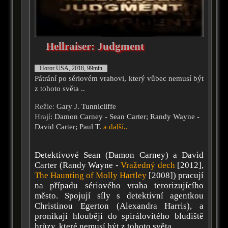
Hellraiser: Judgment
Horor USA, 2018, 99min
Pátrání po sériovém vrahovi, který vůbec nemusí být
z tohoto světa ..
Režie:
Gary J. Tunnicliffe
Hrají
: Damon Carney - Sean Carter; Randy Wayne -
David Carter; Paul T.
a další..
Detektivové Sean (Damon Carney) a David
Carter (Randy Wayne -
Vražedný dech
[2012],
The Haunting of Molly Hartley
[2008]) pracují
na případu sériového vraha terorizujícího
město. Spojují síly s detektivní agentkou
Christinou Egerton (Alexandra Harris), a
pronikají hlouběji do spirálovitého bludiště
hrůzy, které nemusí být z tohoto světa.