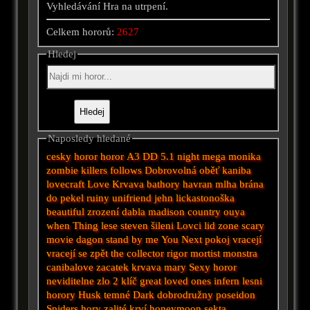
Vyhledávání Hra na utrpení.
Celkem hororů:
2627
Hledej
Naposledy hledané
cesky horor
horor A3 DD 5.1
night
mega
monika
zombie killers
follows
Dobrovolná oběť kaniba
lovecraft
Love
Krvava bathory
havran
mlha
brána
do pekel
ruiny
unifriend
jehn
lickastonoška
beautiful
zrození dabla
madison country
ouya
when
Thing
lese
steven
šileni
Lovci lid
zone
scary
movie
dagon
stand by me
You Next
pokoj
vracejí
vracejí se zpět
the collector
rigor mortist
monstra
canibalove zacatek
krvava mary
Sexy horor
neviditelne zlo 2
klíč
great
loved ones
infern
lesni
horory
Husk
temné
Dark
dobrodružny
poseidon
Spiders
hory zalité krví
honeymoon
sekta