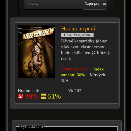
Najdi pro mě
Hra na utrpení
USA, 2008, 85min
Dávné kamarádky jdoucí
však svou vlastní cestou
budou sdílet tentýž hrůzný
osud.
Krvavost: 56%
Index
strachu: 60%
Mrtvých:
N/A
Hodnocení:
Viděli?
49%
51%
Vyhledávání