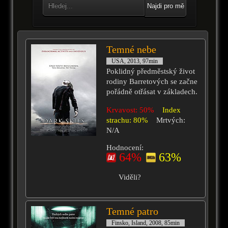
Najdi pro mě
Temné nebe
USA, 2013, 97min
Poklidný předměstský život
rodiny Barretových se začne
pořádně otřásat v základech.
Krvavost: 50%
Index
strachu: 80%
Mrtvých:
N/A
Hodnocení:
64%
63%
Viděli?
Temné patro
Finsko, Island, 2008, 85min