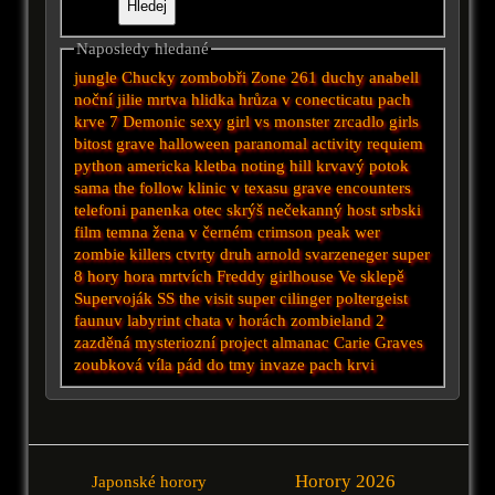
Naposledy hledané
jungle
Chucky
zombobři
Zone 261
duchy
anabell
noční
jilie
mrtva hlidka
hrůza v conecticatu
pach
krve 7
Demonic
sexy girl vs monster
zrcadlo
girls
bitost
grave halloween
paranomal activity
requiem
python
americka kletba
noting hill
krvavý potok
sama
the follow
klinic
v texasu
grave encounters
telefoni
panenka
otec
skrýš
nečekanný host
srbski
film
temna
žena v černém
crimson peak
wer
zombie killers
ctvrty druh
arnold svarzeneger
super
8
hory
hora mrtvích
Freddy
girlhouse
Ve sklepě
Supervoják SS
the visit
super
cilinger
poltergeist
faunuv labyrint
chata v horách
zombieland 2
zazděná
mysteriozní
project almanac
Carie
Graves
zoubková víla
pád do tmy
invaze
pach krvi
Horory 2026
Japonské horory