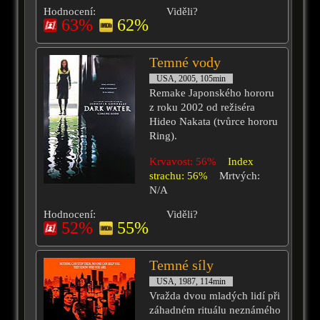
Hodnocení:
Viděli?
63%
62%
Temné vody
USA, 2005, 105min
Remake Japonského hororu
z roku 2002 od režiséra
Hideo Nakata (tvůrce hororu
Ring).
Krvavost: 56%
Index
strachu: 56%
Mrtvých:
N/A
Hodnocení:
Viděli?
52%
55%
Temné síly
USA, 1987, 114min
Vražda dvou mladých lidí při
záhadném rituálu neznámého