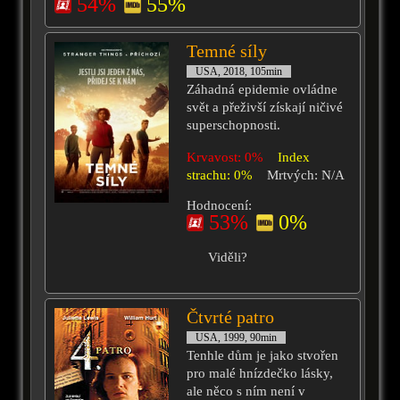
54%
55%
Temné síly
USA, 2018, 105min
Záhadná epidemie ovládne
svět a přeživší získají ničivé
superschopnosti.
Krvavost: 0%
Index
strachu: 0%
Mrtvých: N/A
Hodnocení:
53%
0%
Viděli?
Čtvrté patro
USA, 1999, 90min
Tenhle dům je jako stvořen
pro malé hnízdečko lásky,
ale něco s ním není v