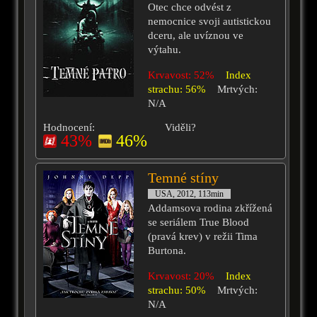
Otec chce odvést z
nemocnice svoji autistickou
dceru, ale uvíznou ve
výtahu.
Krvavost: 52%
Index
strachu: 56%
Mrtvých:
N/A
Hodnocení:
Viděli?
43%
46%
Temné stíny
USA, 2012, 113min
Addamsova rodina zkřížená
se seriálem True Blood
(pravá krev) v režii Tima
Burtona.
Krvavost: 20%
Index
strachu: 50%
Mrtvých:
N/A