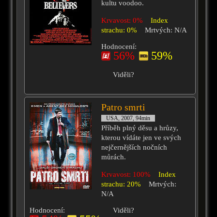
kultu voodoo.
Krvavost: 0%
Index
strachu: 0%
Mrtvých: N/A
Hodnocení:
56%
59%
Viděli?
Patro smrti
USA, 2007, 94min
Příběh plný děsu a hrůzy,
kterou vídáte jen ve svých
nejčernějších nočních
můrách.
Krvavost: 100%
Index
strachu: 20%
Mrtvých:
N/A
Hodnocení:
Viděli?