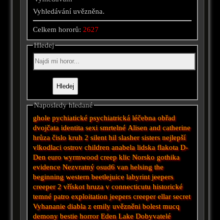
Vyhledávání uvězněna.
Celkem hororů:
2627
Hledej
Naposledy hledané
ghole
pychiatické
psychiatrická léčebna
obřad
dvojčata
identita
sexi
smrtelné
Alisen and catherine
hrůza
čislo
kruh 2
silent hil
slasher
sisters
nejlepší
vlkodlaci
ostrov
children
anabela
lidska flakota
D-
Den
euro
wyrmwood
creep
klic
Norsko
gothika
evidence
Nezvratný osud6
van helsing
the
beginning
western
beetlejuice
labyrint
jeepers
creeper 2
vřískot
hruza v connecticutu
historické
temné patro
exploitation
jeepers creeper
ellar secret
Vyhananie diabla z emily
uvězněni
bolest
mucq
demony
bestie
horror
Eden Lake
Dobyvatelé