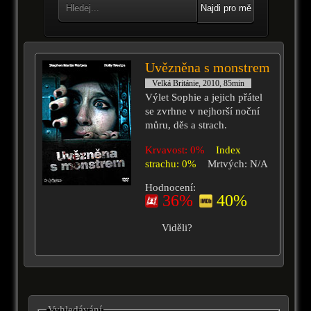
Najdi pro mě
Uvězněna s monstrem
Velká Británie, 2010, 85min
Výlet Sophie a jejich přátel
se zvrhne v nejhorší noční
můru, děs a strach.
Krvavost: 0%
Index
strachu: 0%
Mrtvých: N/A
Hodnocení:
36%
40%
Viděli?
Vyhledávání