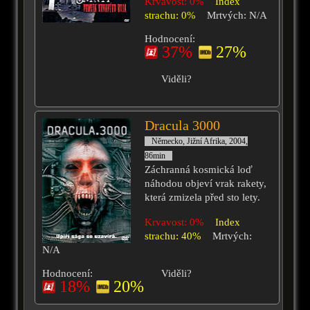
Krvavost: 0%
Index
strachu: 0%
Mrtvých: N/A
Hodnocení:
37%
27%
Viděli?
Dracula 3000
Německo, Jižní Afrika, 2004,
86min
Záchranná kosmická loď
náhodou objeví vrak rakety,
která zmizela před sto lety.
Krvavost: 0%
Index
strachu: 40%
Mrtvých:
N/A
Hodnocení:
Viděli?
18%
20%