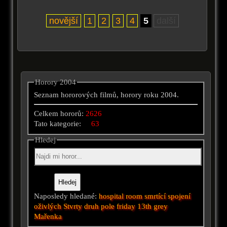
novější
1
2
3
4
5
další
Horory 2004
Seznam hororových filmů, horory roku 2004.
Celkem hororů:
2626
Tato kategorie:
63
Hledej
Naposledy hledané:
hospital
room
smrtící spojení
oživlých
Stvrty druh
pole
friday 13th
grey
Mařenka