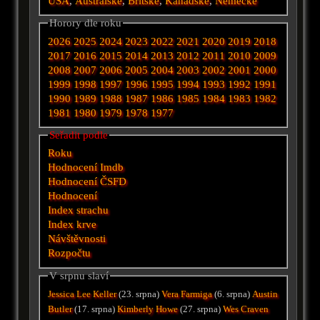
USA
,
Australské
,
Britské
,
Kanadské
,
Německé
Horory dle roku
2026
2025
2024
2023
2022
2021
2020
2019
2018
2017
2016
2015
2014
2013
2012
2011
2010
2009
2008
2007
2006
2005
2004
2003
2002
2001
2000
1999
1998
1997
1996
1995
1994
1993
1992
1991
1990
1989
1988
1987
1986
1985
1984
1983
1982
1981
1980
1979
1978
1977
Seřadit podle
Roku
Hodnocení Imdb
Hodnocení ČSFD
Hodnocení
Index strachu
Index krve
Návštěvnosti
Rozpočtu
V srpnu slaví
Jessica Lee Keller
(23. srpna)
Vera Farmiga
(6. srpna)
Austin
Butler
(17. srpna)
Kimberly Howe
(27. srpna)
Wes Craven