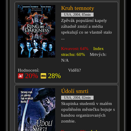
Kruh temnoty
USA, 2004, 85min
Zpěvák populární kapely
záhadně zmizí a média
spekulují co se vlastně stalo
...
Krvavost: 64%
Index
strachu: 60%
Mrtvých:
N/A
Hodnocení:
Viděli?
20%
28%
Údolí smrti
USA, 2004, 82min
Skupinka studentů v malém
opuštěném městečku bojuje s
bandou organizovaných
zombie.