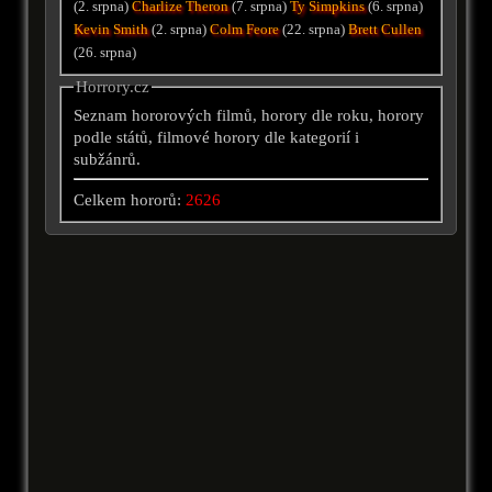
(2. srpna)
Charlize Theron
(7. srpna)
Ty Simpkins
(6. srpna)
Kevin Smith
(2. srpna)
Colm Feore
(22. srpna)
Brett Cullen
(26. srpna)
Horrory.cz
Seznam hororových filmů, horory dle roku, horory
podle států, filmové horory dle kategorií i
subžánrů.
Celkem hororů:
2626