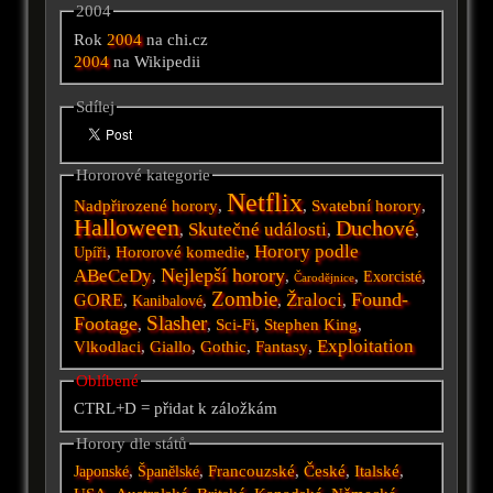
2004
Rok
2004
na chi.cz
2004
na Wikipedii
Sdílej
Hororové kategorie
Netflix
Nadpřirozené horory
,
,
Svatební horory
,
Halloween
Duchové
Skutečné události
,
,
,
Horory podle
,
Hororové komedie
,
Upíři
Nejlepší horory
ABeCeDy
,
,
,
,
Exorcisté
Čarodějnice
Zombie
Found-
Žraloci
GORE
,
,
,
,
Kanibalové
Slasher
Footage
,
,
Sci-Fi
,
Stephen King
,
Exploitation
Vlkodlaci
,
Giallo
,
Gothic
,
Fantasy
,
Oblíbené
CTRL+D = přidat k záložkám
Horory dle států
,
,
Francouzské
,
České
,
Italské
,
Japonské
Španělské