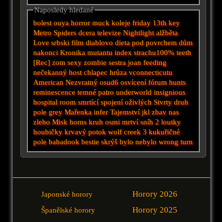
Naposledy hledané
bolest
ouya
horror
muck
koleje
friday 13th
key
Metro
Spiders
dcera
televize
Nightlight
alžběta
Love
srbski film
diablovo dieta
pod povrchem
dům
nakonci
Kronika mutantu
index strachu100%
teeth
[Rec]
zom
sexy zombie
sestra joan
feeding
nečekanný host
chlapec
hrůza vconnecticutu
American
Nezvratný osud6
osvícení
fórum
hunts
reminescence
temné patro
underworld
insignious
hospital
room
smrtící spojení
oživlých
Stvrty druh
pole
grey
Mařenka
infer
Tajemství
jkl
zbav nas
zleho
Misk
horns
kruh osmi
mrtví sníh 2
loutky
houbičky
krvavý potok
wolf creek 3
kukuřičné
pole
babadook
bestie
skrýš
bylo nebylo
wrong turn
Horory 2026
Japonské horory
Horory 2025
Španělské horory