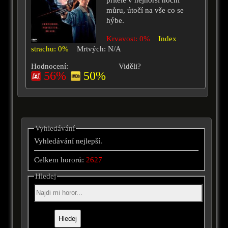
přítele v nejhorší noční
můru, útočí na vše co se
hýbe.
Krvavost: 0%
Index
strachu: 0%
Mrtvých: N/A
Hodnocení:
Viděli?
56%
50%
Vyhledávání
Vyhledávání nejlepší.
Celkem hororů:
2627
Hledej