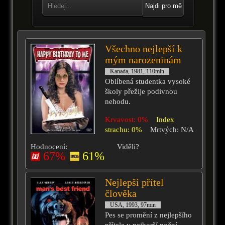
Najdi pro mě
Všechno nejlepší k
mým narozeninám
Kanada, 1981, 110min
Oblíbená studentka vysoké
školy přežije podivnou
nehodu.
Krvavost: 0%
Index
strachu: 0%
Mrtvých: N/A
Hodnocení:
Viděli?
67%
61%
Nejlepší přítel
člověka
USA, 1993, 97min
Pes se promění z nejlepšího