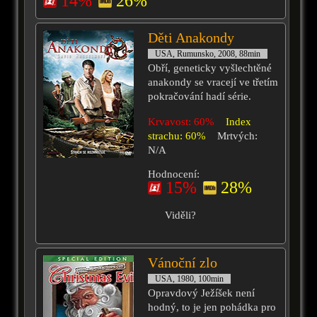
14%
26%
Děti Anakondy
USA, Rumunsko, 2008, 88min
Obří, geneticky vyšlechtěné
anakondy se vracejí ve třetím
pokračování hadí série.
Krvavost: 60%
Index
strachu: 60%
Mrtvých:
N/A
Hodnocení:
15%
28%
Viděli?
Vánoční zlo
USA, 1980, 100min
Opravdový Ježíšek není
hodný, to je jen pohádka pro