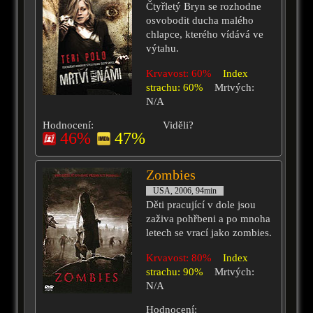
Čtyřletý Bryn se rozhodne
osvobodit ducha malého
chlapce, kterého vídává ve
výtahu.
Krvavost: 60%
Index
strachu: 60%
Mrtvých:
N/A
Hodnocení:
Viděli?
46%
47%
Zombies
USA, 2006, 94min
Děti pracující v dole jsou
zaživa pohřbeni a po mnoha
letech se vrací jako zombies.
Krvavost: 80%
Index
strachu: 90%
Mrtvých:
N/A
Hodnocení: