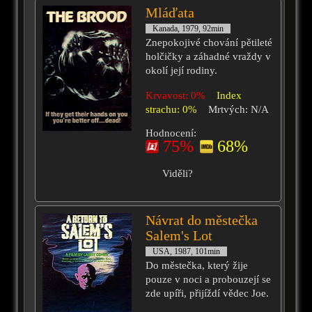
Mláďata
Kanada, 1979, 92min
Znepokojivé chování pětileté
holčičky a záhadné vraždy v
okolí její rodiny.
Krvavost: 0%
Index
strachu: 0%
Mrtvých: N/A
Hodnocení:
75%
68%
Viděli?
Návrat do městečka
Salem's Lot
USA, 1987, 101min
Do městečka, který žije
pouze v noci a probouzejí se
zde upíři, přijíždí vědec Joe.