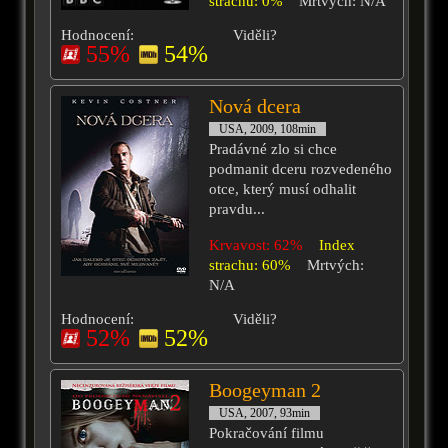
strachu: 0%
Mrtvých: N/A
Hodnocení:
Viděli?
55%
54%
Nová dcera
USA, 2009, 108min
Pradávné zlo si chce
podmanit dceru rozvedeného
otce, který musí odhalit
pravdu...
Krvavost: 62%
Index
strachu: 60%
Mrtvých:
N/A
Hodnocení:
Viděli?
52%
52%
Boogeyman 2
USA, 2007, 93min
Pokračování filmu