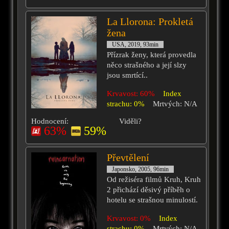
La Llorona: Prokletá
žena
USA, 2019, 93min
Přízrak ženy, která provedla
něco strašného a její slzy
jsou smrtící..
Krvavost: 60%
Index
strachu: 0%
Mrtvých: N/A
Hodnocení:
Viděli?
63%
59%
Převtělení
Japonsko, 2005, 96min
Od režiséra filmů Kruh, Kruh
2 přichází děsivý příběh o
hotelu se strašnou minulostí.
Krvavost: 0%
Index
strachu: 0%
Mrtvých: N/A