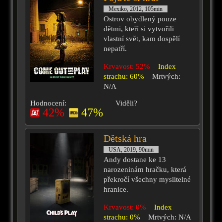
Mexiko, 2012, 105min
Ostrov obydlený pouze
dětmi, kteří si vytvořili
vlastní svět, kam dospělí
nepatří.
Krvavost: 52%
Index
strachu: 60%
Mrtvých:
N/A
Hodnocení:
Viděli?
42%
47%
Dětská hra
USA, 2019, 90min
Andy dostane ke 13
narozeninám hračku, která
překročí všechny myslitelné
hranice.
Krvavost: 0%
Index
strachu: 0%
Mrtvých: N/A