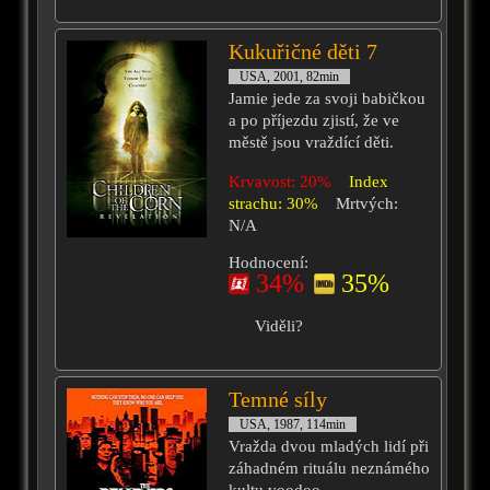
Kukuřičné děti 7
USA, 2001, 82min
Jamie jede za svoji babičkou
a po příjezdu zjistí, že ve
městě jsou vraždící děti.
Krvavost: 20%
Index
strachu: 30%
Mrtvých:
N/A
Hodnocení:
34%
35%
Viděli?
Temné síly
USA, 1987, 114min
Vražda dvou mladých lidí při
záhadném rituálu neznámého