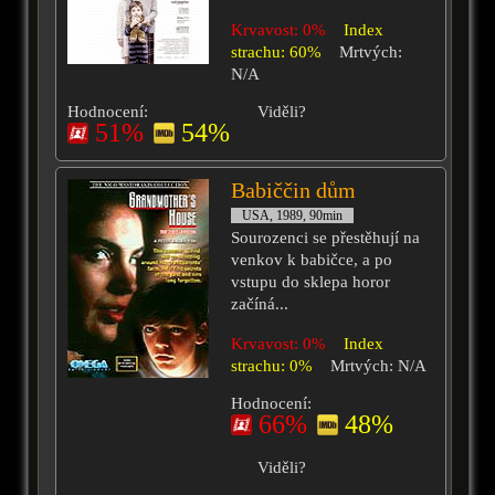
Krvavost: 0%
Index
strachu: 60%
Mrtvých:
N/A
Hodnocení:
Viděli?
51%
54%
Babiččin dům
USA, 1989, 90min
Sourozenci se přestěhují na
venkov k babičce, a po
vstupu do sklepa horor
začíná...
Krvavost: 0%
Index
strachu: 0%
Mrtvých: N/A
Hodnocení:
66%
48%
Viděli?