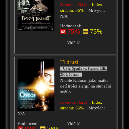
Krvavost: 54%
Index
strachu: 66%
Mrtvých:
N/A
Hodnocení:
75%
75%
Viděli?
Ti druzí
USA, Španělsko, Francie, Itálie,
2001, 101min
Nicole Kidman jako matka
dětí trpící alergií na sluneční
světlo.
Krvavost: 62%
Index
strachu: 66%
Mrtvých:
N/A
Hodnocení:
Viděli?