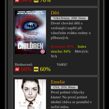
84%
76%
Děti
Velká Británie, 2008, 84min
Divné chování dětí a
vzrůstající napětí při
vánočním svátku rodiny u
příbuzných.
Krvavost: 66%
Index
strachu: 84%
Mrtvých:
N/A
Hodnocení:
Viděli?
66%
60%
Emelie
USA, 2016, 80min
První pohled vždycky
klame! Na první pohled
ideální chůva se promění v
noční můru.