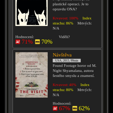
plastické operaci. Je to
opravdu ONA?
Krvavost: 100%
Index
strachu: 86%
Mrtvých:
N/A
Hodnocení:
Viděli?
71%
70%
Návštěva
USA, 2015, 99min
Found Footage horor od M.
Night Shyamalana, autora
šestého smyslu a znamení.
Krvavost: 40%
Index
strachu: 80%
Mrtvých:
N/A
Hodnocení:
67%
62%