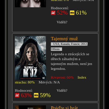
Hodnocení:
52%
61%
Viděli?
Tajemný muž
USA, Kanada, Francie, 2012,
106min
Legenda o ztrácejících se
dětech záhadným a
tajemným mužem, není jen
legendou.
Krvavost: 60%
Index
strachu: 80%
Mrtvých: N/A
Hodnocení:
Viděli?
63%
59%
Pojďte si hrát