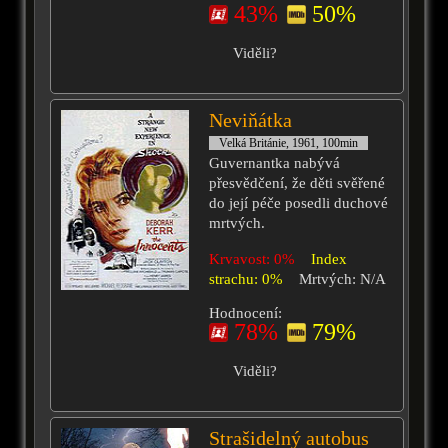
43%
50%
Viděli?
Neviňátka
Velká Británie, 1961, 100min
Guvernantka nabývá
přesvědčení, že děti svěřené
do její péče posedli duchové
mrtvých.
Krvavost: 0%
Index
strachu: 0%
Mrtvých: N/A
Hodnocení:
78%
79%
Viděli?
Strašidelný autobus