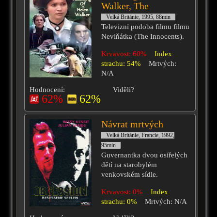
Walker, The
Velká Británie, 1995, 88min
Televizní podoba filmu filmu
Neviňátka (The Innocents).
Krvavost: 60%
Index
strachu: 54%
Mrtvých:
N/A
Hodnocení:
Viděli?
62%
62%
Návrat mrtvých
Velká Británie, Francie, 1992,
95min
Guvernantka dvou osiřelých
dětí na starobylém
venkovském sídle.
Krvavost: 0%
Index
strachu: 0%
Mrtvých: N/A