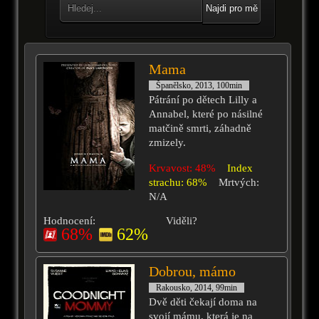
Najdi pro mě
Mama
Španělsko, 2013, 100min
Pátrání po dětech Lilly a
Annabel, které po násilné
matčině smrti, záhadně
zmizely.
Krvavost: 48%
Index
strachu: 68%
Mrtvých:
N/A
Hodnocení:
Viděli?
68%
62%
Dobrou, mámo
Rakousko, 2014, 99min
Dvě děti čekají doma na
svojí mámu, která je na