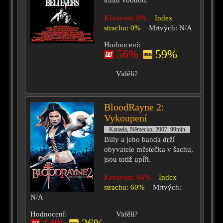
kultu voodoo.
Krvavost: 0%
Index
strachu: 0%
Mrtvých: N/A
Hodnocení:
56%
59%
Viděli?
BloodRayne 2:
Vykoupení
Kanada, Německo, 2007, 99min
Billy a jeho banda drží
obyvatele městečka v šachu,
jsou totiž upíři.
Krvavost: 66%
Index
strachu: 60%
Mrtvých:
N/A
Hodnocení:
Viděli?