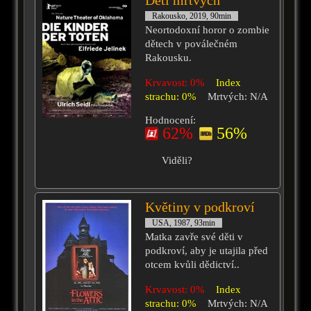
Děti mrtvých
Rakousko, 2019, 90min
Neortodoxní horor o zombie
dětech v poválečném
Rakousku.
Krvavost: 0%
Index
strachu: 0%
Mrtvých: N/A
Hodnocení:
62%
56%
Viděli?
Květiny v podkroví
USA, 1987, 93min
Matka zavře své děti v
podkroví, aby je utajila před
otcem kvůli dědictví..
Krvavost: 0%
Index
strachu: 0%
Mrtvých: N/A