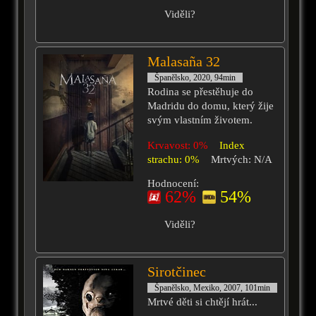
Viděli?
Malasaña 32
Španělsko, 2020, 94min
Rodina se přestěhuje do
Madridu do domu, který žije
svým vlastním životem.
Krvavost: 0%
Index
strachu: 0%
Mrtvých: N/A
Hodnocení:
62%
54%
Viděli?
Sirotčinec
Španělsko, Mexiko, 2007, 101min
Mrtvé děti si chtějí hrát...