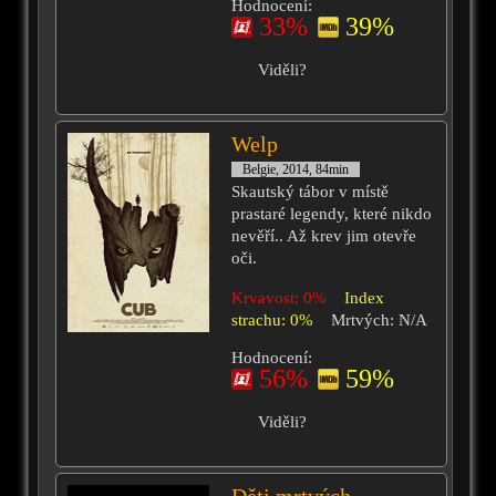
Hodnocení:
33%
39%
Viděli?
Welp
Belgie, 2014, 84min
Skautský tábor v místě
prastaré legendy, které nikdo
nevěří.. Až krev jim otevře
oči.
Krvavost: 0%
Index
strachu: 0%
Mrtvých: N/A
Hodnocení:
56%
59%
Viděli?