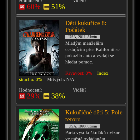
Hodnocení:
Viděli?
60%
51%
Děti kukuřice 8:
Počátek
USA, 2011, 81min
Mladým manželům
cestujícím přes Kalifornii se
pokazilo auto a vydají se
hledat pomoc.
Krvavost: 0%
Index
strachu: 0%
Mrtvých: N/A
Hodnocení:
Viděli?
29%
38%
Kukuřičné děti 5: Pole
teroru
USA, 1998, 83min
Parta vysokoškoláků uvízne
ve městě ovládaném