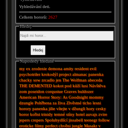
Vyhledávání deti.
Celkem hororů:
2627
Hledej
Naposledy hledané
my ex
zrodenie demona
amity
resident evil
psychotriler
krokodýl
project almanac
panenka
chacky
sow
zrcadlo
jen
The Wolfman
abeceda
THE DEMENTED
kokot
pod kůží
lusi
Návštěva
zom
poseidon
corqustue
Graves
buldozer
American Horror Story: As
Goodnight mommy
dzungle
Pohřbena za živa
Zlvěstné ticho
lesni
horory
panenka
jilie
vítejte v džungli
hory
cesky
horor
kořist
trinidy
temné stíny
hotel auvajs
zvire
jepers crepers
Spolubydlící
jissabell
teenegr
follow
eroticke filmy
perfect
chvěni
jungle
Masakr v