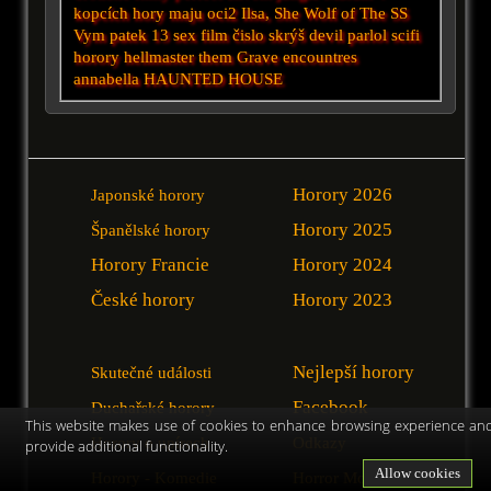
kopcích
hory maju oci2
Ilsa, She Wolf of The SS
Vym
patek 13
sex film
čislo
skrýš
devil
parlol
scifi
horory
hellmaster
them
Grave encountres
annabella
HAUNTED HOUSE
Horory 2026
Japonské horory
Horory 2025
Španělské horory
Horory Francie
Horory 2024
České horory
Horory 2023
Nejlepší horory
Skutečné události
Facebook
Duchařské horory
This website makes use of cookies to enhance browsing experience an
Horory o upírech
Odkazy
provide additional functionality.
Allow cookies
Horory - Komedie
Horror Movies [EN]