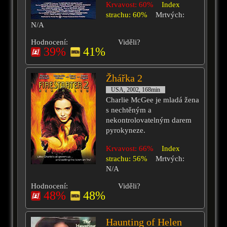
Krvavost: 60%
Index
strachu: 60%
Mrtvých:
N/A
Hodnocení:
Viděli?
39%
41%
Žhářka 2
USA, 2002, 168min
Charlie McGee je mladá žena
s nechtěným a
nekontrolovatelným darem
pyrokyneze.
Krvavost: 66%
Index
strachu: 56%
Mrtvých:
N/A
Hodnocení:
Viděli?
48%
48%
Haunting of Helen