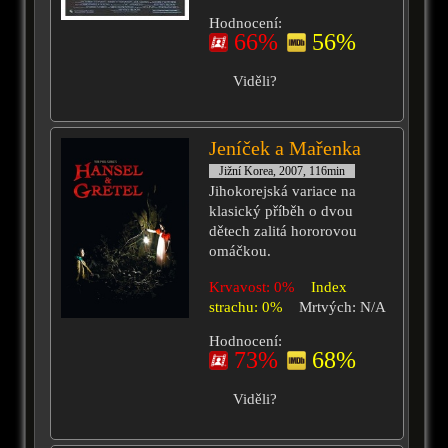
Hodnocení:
66%
56%
Viděli?
Jeníček a Mařenka
Jižní Korea, 2007, 116min
Jihokorejská variace na
klasický příběh o dvou
dětech zalitá hororovou
omáčkou.
Krvavost: 0%
Index
strachu: 0%
Mrtvých: N/A
Hodnocení:
73%
68%
Viděli?