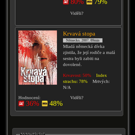
80%
79%
Viděli?
Krvavá stopa
Německo, 2007, 89min
Mladá německá dívka
zjistila, že její rodiče a malá
sestra byli zabiti na
dovolené.
Krvavost: 50%
Index
strachu: 78%
Mrtvých:
N/A
Hodnocení:
Viděli?
36%
48%
Vyhledávání