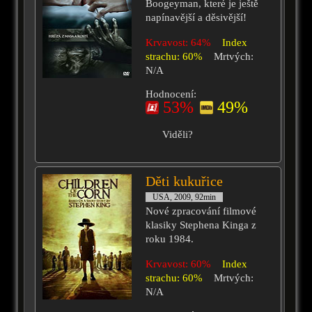
Boogeyman, které je ještě
napínavější a děsivější!
Krvavost: 64%
Index
strachu: 60%
Mrtvých:
N/A
Hodnocení:
53%
49%
Viděli?
Děti kukuřice
USA, 2009, 92min
Nové zpracování filmové
klasiky Stephena Kinga z
roku 1984.
Krvavost: 60%
Index
strachu: 60%
Mrtvých:
N/A