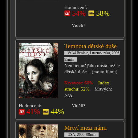
Hodnocení:
54%
58%
Viděli?
Temnota dětské duše
Velká Británie, Lucembursko, 2006,
95min
Není temnějšího místa než je
dětská duše... (motto filmu)
Krvavost: 60%
Index
strachu: 52%
Mrtvých:
N/A
Hodnocení:
Viděli?
41%
44%
Mrtví mezi námi
USA, 2009, 98min