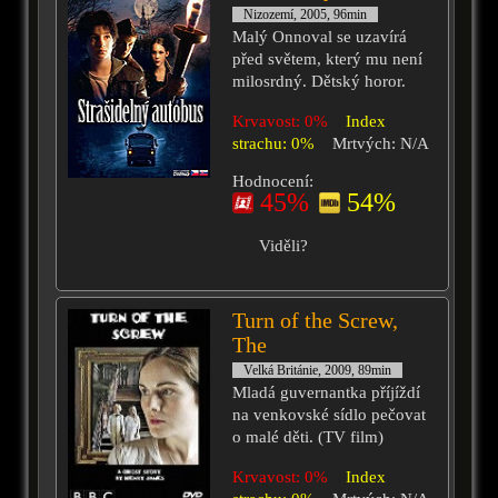
Nizozemí, 2005, 96min
Malý Onnoval se uzavírá
před světem, který mu není
milosrdný. Dětský horor.
Krvavost: 0%
Index
strachu: 0%
Mrtvých: N/A
Hodnocení:
45%
54%
Viděli?
Turn of the Screw,
The
Velká Británie, 2009, 89min
Mladá guvernantka příjíždí
na venkovské sídlo pečovat
o malé děti. (TV film)
Krvavost: 0%
Index