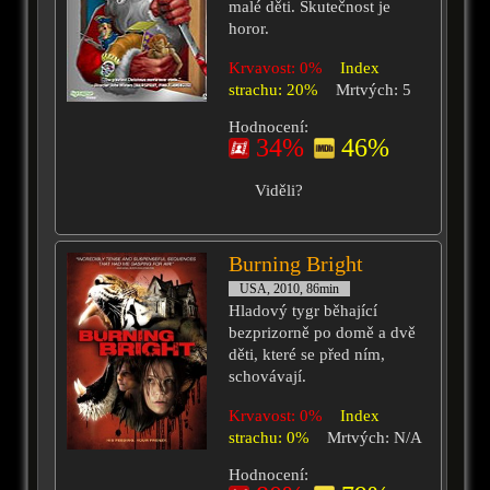
malé děti. Skutečnost je
horor.
Krvavost: 0%
Index
strachu: 20%
Mrtvých: 5
Hodnocení:
34%
46%
Viděli?
Burning Bright
USA, 2010, 86min
Hladový tygr běhající
bezprizorně po domě a dvě
děti, které se před ním,
schovávají.
Krvavost: 0%
Index
strachu: 0%
Mrtvých: N/A
Hodnocení: