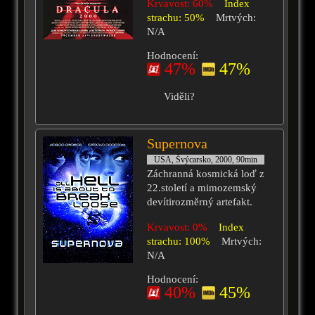
Krvavost: 60%
Index
strachu: 50%
Mrtvých:
N/A
Hodnocení:
47%
47%
Viděli?
Supernova
USA, Švýcarsko, 2000, 90min
Záchranná kosmická loď z
22.století a mimozemský
devítirozměrný artefakt.
Krvavost: 0%
Index
strachu: 100%
Mrtvých:
N/A
Hodnocení:
40%
45%