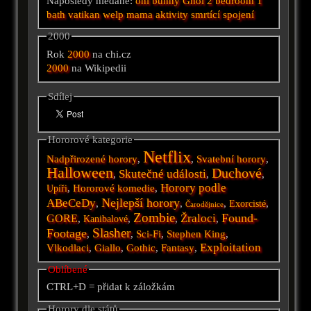
Naposledy hledané:
oni
bunny
Ghol
2 bedroom 1
bath
vatikan
welp
mama
aktivity
smrtící spojení
2000
Rok
2000
na chi.cz
2000
na Wikipedii
Sdílej
Hororové kategorie
Netflix
Nadpřirozené horory
,
,
Svatební horory
,
Halloween
Duchové
Skutečné události
,
,
,
Horory podle
,
Hororové komedie
,
Upíři
Nejlepší horory
ABeCeDy
,
,
,
,
Exorcisté
Čarodějnice
Zombie
Found-
Žraloci
GORE
,
,
,
,
Kanibalové
Slasher
Footage
,
,
Sci-Fi
,
Stephen King
,
Exploitation
Vlkodlaci
,
Giallo
,
Gothic
,
Fantasy
,
Oblíbené
CTRL+D = přidat k záložkám
Horory dle států