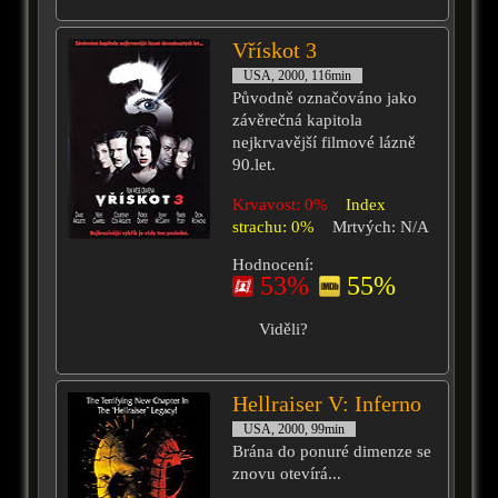
Vřískot 3
USA, 2000, 116min
Původně označováno jako
závěrečná kapitola
nejkrvavější filmové lázně
90.let.
Krvavost: 0%
Index
strachu: 0%
Mrtvých: N/A
Hodnocení:
53%
55%
Viděli?
Hellraiser V: Inferno
USA, 2000, 99min
Brána do ponuré dimenze se
znovu otevírá...