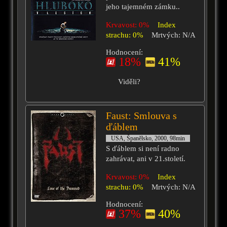
jeho tajemném zámku..
Krvavost: 0%
Index
strachu: 0%
Mrtvých: N/A
Hodnocení:
18%
41%
Viděli?
Faust: Smlouva s
ďáblem
USA, Španělsko, 2000, 98min
S ďáblem si není radno
zahrávat, ani v 21.století.
Krvavost: 0%
Index
strachu: 0%
Mrtvých: N/A
Hodnocení:
37%
40%