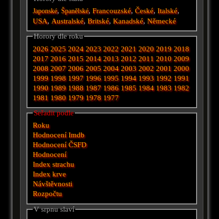
,
,
Francouzské
,
České
,
Italské
,
Japonské
Španělské
USA
,
Australské
,
Britské
,
Kanadské
,
Německé
Horory dle roku
2026
2025
2024
2023
2022
2021
2020
2019
2018
2017
2016
2015
2014
2013
2012
2011
2010
2009
2008
2007
2006
2005
2004
2003
2002
2001
2000
1999
1998
1997
1996
1995
1994
1993
1992
1991
1990
1989
1988
1987
1986
1985
1984
1983
1982
1981
1980
1979
1978
1977
Seřadit podle
Roku
Hodnocení Imdb
Hodnocení ČSFD
Hodnocení
Index strachu
Index krve
Návštěvnosti
Rozpočtu
V srpnu slaví