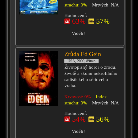
strachu: 0%
Mrtvých: N/A
Hodnocení:
63%
57%
Viděli?
Zrůda Ed Gein
USA, 2000, 89min
Životopisný horor o zrodu,
životě a skonu nekrofilního
sadistického sériového
vraha.
Krvavost: 0%
Index
strachu: 0%
Mrtvých: N/A
Hodnocení:
54%
56%
Viděli?