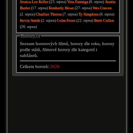
Jessica Lee Keller
(23. srpna)
Vera Farmiga
(6. srpna)
Austin
Butler
(17. srpna)
Kimberly Howe
(27. srpna)
Wes Craven
(2. srpna)
Charlize Theron
(7. srpna)
Ty Simpkins
(6. srpna)
Kevin Smith
(2. srpna)
Colm Feore
(22. srpna)
Brett Cullen
(26. srpna)
Horrory.cz
Seznam hororových filmů, horory dle roku, horory
podle států, filmové horory dle kategorií i
subžánrů.
Celkem hororů:
2626