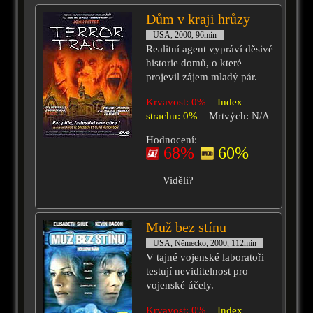
Dům v kraji hrůzy
USA, 2000, 96min
Realitní agent vypráví děsivé
historie domů, o které
projevil zájem mladý pár.
Krvavost: 0%
Index
strachu: 0%
Mrtvých: N/A
Hodnocení:
68%
60%
Viděli?
Muž bez stínu
USA, Německo, 2000, 112min
V tajné vojenské laboratoři
testují neviditelnost pro
vojenské účely.
Krvavost: 0%
Index