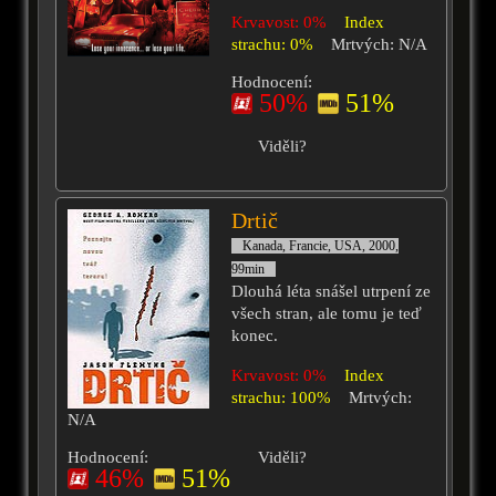
Krvavost: 0%
Index
strachu: 0%
Mrtvých: N/A
Hodnocení:
50%
51%
Viděli?
Drtič
Kanada, Francie, USA, 2000,
99min
Dlouhá léta snášel utrpení ze
všech stran, ale tomu je teď
konec.
Krvavost: 0%
Index
strachu: 100%
Mrtvých:
N/A
Hodnocení:
Viděli?
46%
51%