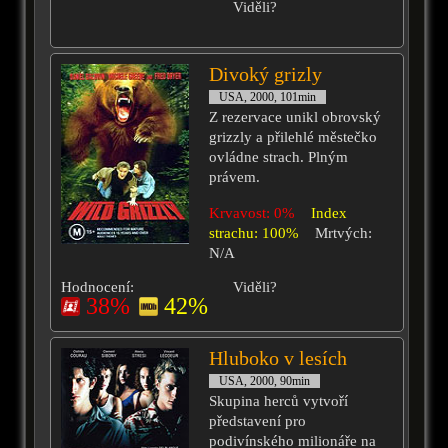
Viděli?
Divoký grizly
USA, 2000, 101min
Z rezervace unikl obrovský
grizzly a přilehlé městečko
ovládne strach. Plným
právem.
Krvavost: 0%
Index
strachu: 100%
Mrtvých:
N/A
Hodnocení:
Viděli?
38%
42%
Hluboko v lesích
USA, 2000, 90min
Skupina herců vytvoří
představení pro
podivínského milionáře na