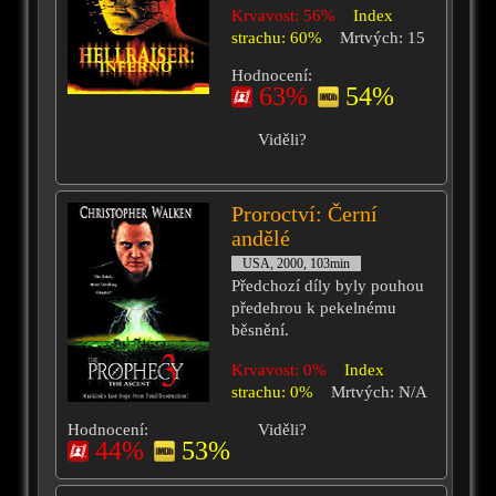
Krvavost: 56%
Index
strachu: 60%
Mrtvých: 15
Hodnocení:
63%
54%
Viděli?
Proroctví: Černí
andělé
USA, 2000, 103min
Předchozí díly byly pouhou
předehrou k pekelnému
běsnění.
Krvavost: 0%
Index
strachu: 0%
Mrtvých: N/A
Hodnocení:
Viděli?
44%
53%