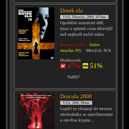
Dotek zla
USA, Německo, 2000, 107min
Opuštěné autistické dítě,
únos a spletitá cesta děsivější
než nejhorší noční můra.
Krvavost: 0%
Index
strachu: 0%
Mrtvých: N/A
Hodnocení:
47%
51%
Viděli?
Dracula 2000
USA, 2000, 99min
Lupiči se vloupají do trezoru
obchodníka se starožitnostmi
a otevřou kryptu...