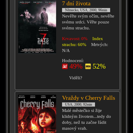
7 dní života
Německo, USA, 2000, 96min
Nevěřte svým očím, nevěřte
svému srdci. Věřte pouze
svému strachu.
Krvavost: 0%
Index
strachu: 60%
Mrtvých:
N/A
Hodnocení:
49%
52%
Viděli?
Vraždy v Cherry Falls
USA, 2000, 92min
Malé městečko si žije
klidným životem...tedy do
doby, než tu začne řádit
masový vrah.