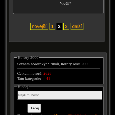
Viděli?
novější
1
2
3
další
Horory 2000
Seznam hororových filmů, horory roku 2000.
Celkem hororů:
2626
Tato kategorie:
41
Hledej