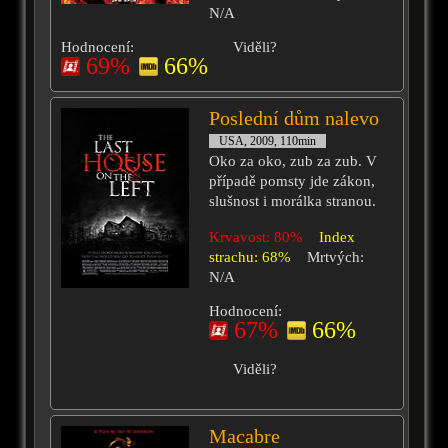
N/A
Hodnocení:
Viděli?
69%
66%
Poslední dům nalevo
USA, 2009, 110min
Oko za oko, zub za zub. V
případě pomsty jde zákon,
slušnost i morálka stranou.
Krvavost: 80%
Index
strachu: 68%
Mrtvých:
N/A
Hodnocení:
67%
66%
Viděli?
Macabre