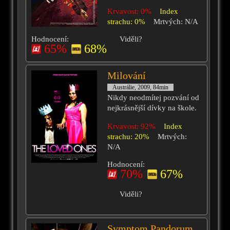
Krvavost: 0%
Index
strachu: 0%
Mrtvých: N/A
Hodnocení:
Viděli?
65%
68%
Milování
Austrálie, 2009, 84min
Nikdy neodmítej pozvání od
nejkrásnější dívky na škole.
Krvavost: 92%
Index
strachu: 20%
Mrtvých:
N/A
Hodnocení:
70%
67%
Viděli?
Symptom Pandorum