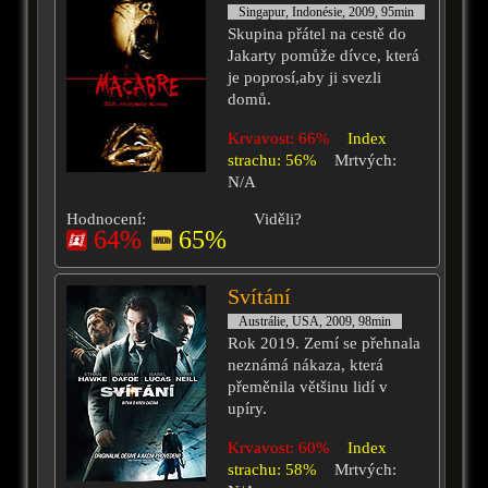
Singapur, Indonésie, 2009, 95min
Skupina přátel na cestě do
Jakarty pomůže dívce, která
je poprosí,aby ji svezli
domů.
Krvavost: 66%
Index
strachu: 56%
Mrtvých:
N/A
Hodnocení:
Viděli?
64%
65%
Svítání
Austrálie, USA, 2009, 98min
Rok 2019. Zemí se přehnala
neznámá nákaza, která
přeměnila většinu lidí v
upíry.
Krvavost: 60%
Index
strachu: 58%
Mrtvých: