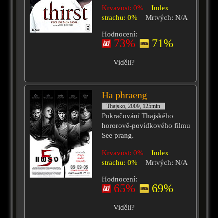
Krvavost: 0%
Index
strachu: 0%
Mrtvých: N/A
Hodnocení:
73%
71%
Viděli?
Ha phraeng
Thajsko, 2009, 125min
Pokračování Thajského
hororově-povídkového filmu
See prang.
Krvavost: 0%
Index
strachu: 0%
Mrtvých: N/A
Hodnocení:
65%
69%
Viděli?