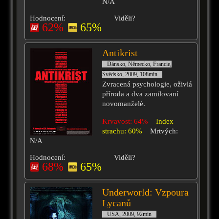
N/A
Hodnocení:
Viděli?
62%
65%
Antikrist
Dánsko, Německo, Francie,
Švédsko, 2009, 108min
Zvracená psychologie, oživlá
příroda a dva zamilovaní
novomanželé.
Krvavost: 64%
Index
strachu: 60%
Mrtvých:
N/A
Hodnocení:
Viděli?
68%
65%
Underworld: Vzpoura
Lycanů
USA, 2009, 92min