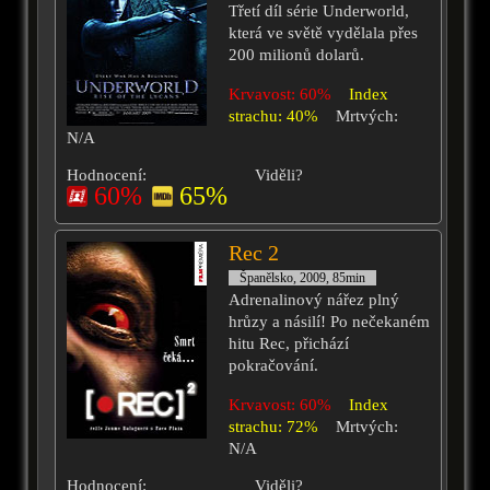
Třetí díl série Underworld,
která ve světě vydělala přes
200 milionů dolarů.
Krvavost: 60%
Index
strachu: 40%
Mrtvých:
N/A
Hodnocení:
Viděli?
60%
65%
Rec 2
Španělsko, 2009, 85min
Adrenalinový nářez plný
hrůzy a násilí! Po nečekaném
hitu Rec, přichází
pokračování.
Krvavost: 60%
Index
strachu: 72%
Mrtvých:
N/A
Hodnocení:
Viděli?