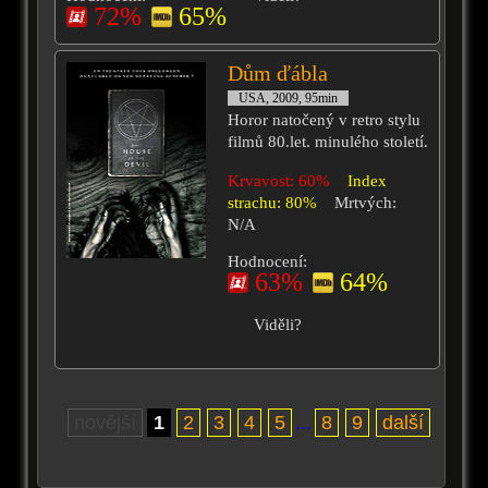
72%
65%
Dům ďábla
USA, 2009, 95min
Horor natočený v retro stylu
filmů 80.let. minulého století.
Krvavost: 60%
Index
strachu: 80%
Mrtvých:
N/A
Hodnocení:
63%
64%
Viděli?
novější
1
2
3
4
5
...
8
9
další