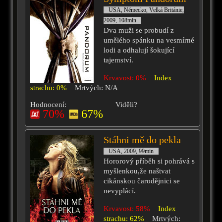
USA, Německo, Velká Británie,
2009, 108min
Dva muži se probudí z
umělého spánku na vesmírné
lodi a odhalují šokující
tajemství.
Krvavost: 0%
Index
strachu: 0%
Mrtvých: N/A
Hodnocení:
Viděli?
70%
67%
Stáhni mě do pekla
USA, 2009, 99min
Hororový příběh si pohrává s
myšlenkou,že naštvat
cikánskou čarodějnici se
nevyplácí.
Krvavost: 58%
Index
strachu: 62%
Mrtvých: