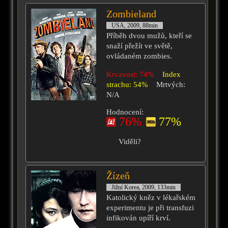
Zombieland
USA, 2009, 88min
Příběh dvou mužů, kteří se
snaží přežít ve světě,
ovládaném zombies.
Krvavost: 74%
Index
strachu: 54%
Mrtvých:
N/A
Hodnocení:
76%
77%
Viděli?
Žízeň
Jižní Korea, 2009, 133min
Katolický kněz v lékařském
experimentu je při transfuzi
infikován upíří krví.