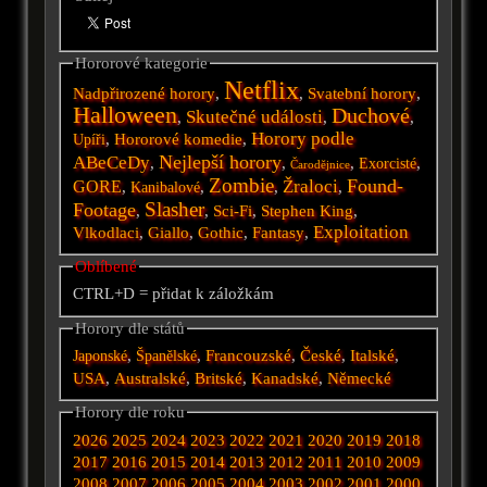
Hororové kategorie
Netflix
Nadpřirozené horory
,
,
Svatební horory
,
Halloween
Duchové
Skutečné události
,
,
,
Horory podle
,
Hororové komedie
,
Upíři
Nejlepší horory
ABeCeDy
,
,
,
,
Exorcisté
Čarodějnice
Zombie
Found-
Žraloci
GORE
,
,
,
,
Kanibalové
Slasher
Footage
,
,
Sci-Fi
,
Stephen King
,
Exploitation
Vlkodlaci
,
Giallo
,
Gothic
,
Fantasy
,
Oblíbené
CTRL+D = přidat k záložkám
Horory dle států
,
,
Francouzské
,
České
,
Italské
,
Japonské
Španělské
USA
,
Australské
,
Britské
,
Kanadské
,
Německé
Horory dle roku
2026
2025
2024
2023
2022
2021
2020
2019
2018
2017
2016
2015
2014
2013
2012
2011
2010
2009
2008
2007
2006
2005
2004
2003
2002
2001
2000