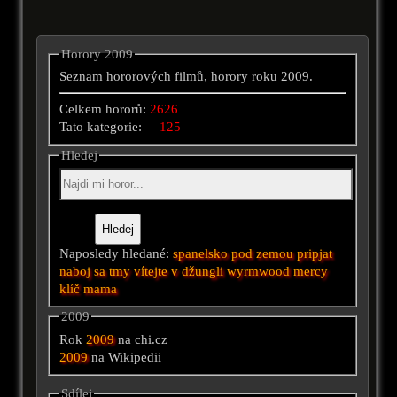
Horory 2009
Seznam hororových filmů, horory roku 2009.
Celkem hororů:
2626
Tato kategorie:
125
Hledej
Naposledy hledané:
spanelsko
pod zemou
pripjat
naboj sa tmy
vítejte v džungli
wyrmwood
mercy
klíč
mama
2009
Rok
2009
na chi.cz
2009
na Wikipedii
Sdílej