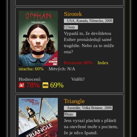
Sirotek
USA, Kanada, Německo, 2009,
123min
Vypadá to, že devítiletou
Esther pronásledují samé
tragédie. Nebo za to může
ona?
Krvavost: 60%
Index
strachu: 60%
Mrtvých: N/A
Hodnocení:
Viděli?
78%
69%
Triangle
Austrálie, Velká Británie, 2009,
99min
Jess vyrazí plachtit s přáteli
na otevřené moře s pocitem,
že je něco špatně.