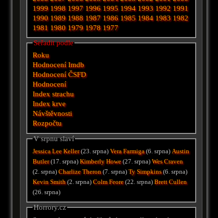
1999
1998
1997
1996
1995
1994
1993
1992
1991
1990
1989
1988
1987
1986
1985
1984
1983
1982
1981
1980
1979
1978
1977
Seřadit podle
Roku
Hodnocení Imdb
Hodnocení ČSFD
Hodnocení
Index strachu
Index krve
Návštěvnosti
Rozpočtu
V srpnu slaví
Jessica Lee Keller
(23. srpna)
Vera Farmiga
(6. srpna)
Austin
Butler
(17. srpna)
Kimberly Howe
(27. srpna)
Wes Craven
(2. srpna)
Charlize Theron
(7. srpna)
Ty Simpkins
(6. srpna)
Kevin Smith
(2. srpna)
Colm Feore
(22. srpna)
Brett Cullen
(26. srpna)
Horrory.cz