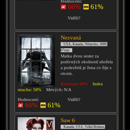
Hodnocení:
66%
61%
Viděli?
Nezvaná
USA, Kanada, Německo, 2009,
87min
Matka dvou sester za
podivných okolností uhořela
a podezřelá je žena co žije s
otcem.
Krvavost: 60%
Index
strachu: 58%
Mrtvých: N/A
Hodnocení:
Viděli?
66%
61%
Saw 6
Kanada, USA, Velká Británie,