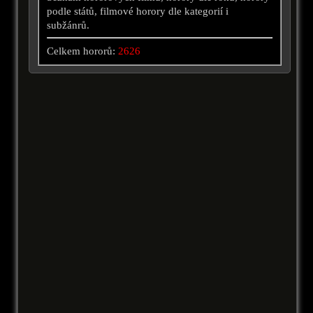
podle států, filmové horory dle kategorií i
subžánrů.
Celkem hororů:
2626