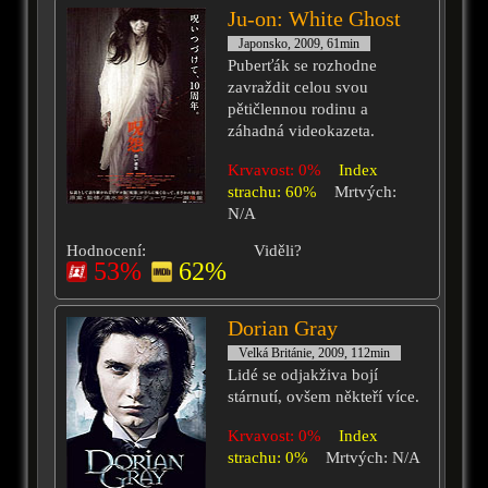
Ju-on: White Ghost
Japonsko, 2009, 61min
Puberťák se rozhodne
zavraždit celou svou
pětičlennou rodinu a
záhadná videokazeta.
Krvavost: 0%
Index
strachu: 60%
Mrtvých:
N/A
Hodnocení:
Viděli?
53%
62%
Dorian Gray
Velká Británie, 2009, 112min
Lidé se odjakživa bojí
stárnutí, ovšem někteří více.
Krvavost: 0%
Index
strachu: 0%
Mrtvých: N/A