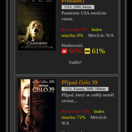
Přenašeči
USA, 2009, 84min
Pandemie USA smrtícím
virem.
Krvavost: 0%
Index
strachu: 0%
Mrtvých: N/A
Hodnocení:
60%
61%
Viděli?
Případ číslo 39
USA, Kanada, 2009, 109min
Případ, který se raději neměl
otvírat...
Krvavost: 72%
Index
strachu: 72%
Mrtvých:
N/A