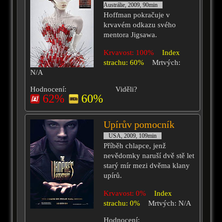
Austrálie, 2009, 90min
Hoffman pokračuje v
krvavém odkazu svého
mentora Jigsawa.
Krvavost: 100%
Index
strachu: 60%
Mrtvých:
N/A
Hodnocení:
Viděli?
62%
60%
Upírův pomocník
USA, 2009, 109min
Příběh chlapce, jenž
nevědomky naruší dvě stě let
starý mír mezi dvěma klany
upírů.
Krvavost: 0%
Index
strachu: 0%
Mrtvých: N/A
Hodnocení: