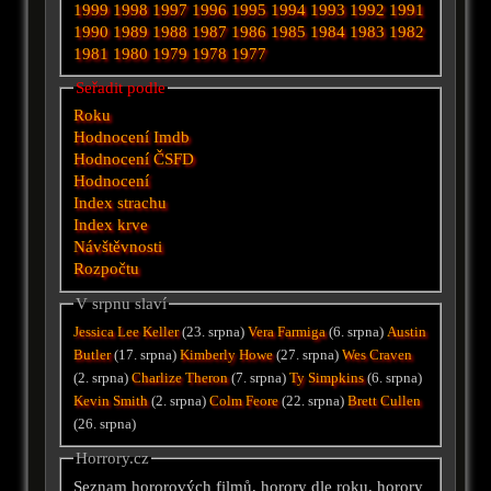
1999
1998
1997
1996
1995
1994
1993
1992
1991
1990
1989
1988
1987
1986
1985
1984
1983
1982
1981
1980
1979
1978
1977
Seřadit podle
Roku
Hodnocení Imdb
Hodnocení ČSFD
Hodnocení
Index strachu
Index krve
Návštěvnosti
Rozpočtu
V srpnu slaví
Jessica Lee Keller
(23. srpna)
Vera Farmiga
(6. srpna)
Austin
Butler
(17. srpna)
Kimberly Howe
(27. srpna)
Wes Craven
(2. srpna)
Charlize Theron
(7. srpna)
Ty Simpkins
(6. srpna)
Kevin Smith
(2. srpna)
Colm Feore
(22. srpna)
Brett Cullen
(26. srpna)
Horrory.cz
Seznam hororových filmů, horory dle roku, horory