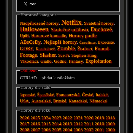
Hororové kategorie
Netflix
Nadpřirozené horory
,
,
Svatební horory
,
Halloween
Duchové
Skutečné události
,
,
,
Horory podle
,
Hororové komedie
,
Upíři
Nejlepší horory
ABeCeDy
,
,
,
,
Exorcisté
Čarodějnice
Zombie
Found-
Žraloci
GORE
,
,
,
,
Kanibalové
Slasher
Footage
,
,
Sci-Fi
,
Stephen King
,
Exploitation
Vlkodlaci
,
Giallo
,
Gothic
,
Fantasy
,
Oblíbené
CTRL+D = přidat k záložkám
Horory dle států
,
,
Francouzské
,
České
,
Italské
,
Japonské
Španělské
USA
,
Australské
,
Britské
,
Kanadské
,
Německé
Horory dle roku
2026
2025
2024
2023
2022
2021
2020
2019
2018
2017
2016
2015
2014
2013
2012
2011
2010
2009
2008
2007
2006
2005
2004
2003
2002
2001
2000