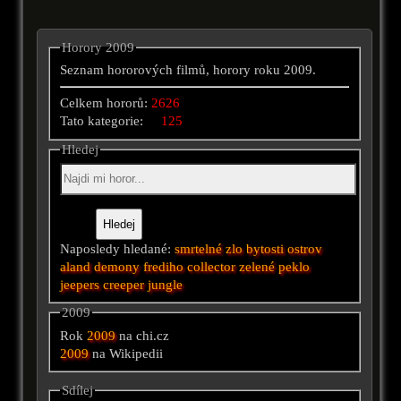
Horory 2009
Seznam hororových filmů, horory roku 2009.
Celkem hororů:
2626
Tato kategorie:
125
Hledej
Naposledy hledané:
smrtelné zlo
bytosti
ostrov
aland
demony
frediho
collector
zelené peklo
jeepers creeper
jungle
2009
Rok
2009
na chi.cz
2009
na Wikipedii
Sdílej