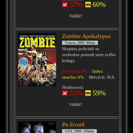
57%
60%
Viděli?
Zombie Apokalypsa
Francie, 2009, 90min
Skupina policistů se
rozhodne pomstít smrt svého
kolegy.
Krvavost: 0%
Index
strachu: 0%
Mrtvých: N/A
Hodnocení:
53%
59%
Viděli?
Po životě
USA, 2009, 104min