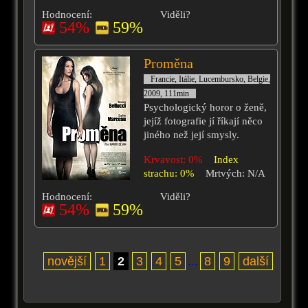
Hodnocení:
Viděli?
54%
59%
Proměna
Francie, Itálie, Lucembursko, Belgie,
2009, 111min
Psychologický horor o ženě,
jejíž fotografie jí říkají něco
jiného než její smysly.
Krvavost: 0%
Index
strachu: 0%
Mrtvých: N/A
Hodnocení:
Viděli?
54%
59%
novější
1
2
3
4
5
...
8
9
další