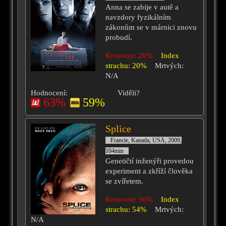
Anna se zabije v autě a
navzdory fyzikálním
zákonům se v márnici znovu
probudí.
Krvavost: 20%
Index
strachu: 20%
Mrtvých:
N/A
Hodnocení:
Viděli?
63%
59%
Splice
Francie, Kanada, USA, 2009,
104min
Genetičtí inženýři provedou
experiment a zkříží člověka
se zvířetem.
Krvavost: 56%
Index
strachu: 54%
Mrtvých:
N/A