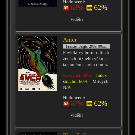
Hodnocení:
63%
62%
Viděli?
Amer
Francie, Belgie, 2009, 90min
Povídkový horor o třech
ženách různého věku a
tajemném starém domu.
Krvavost: 60%
Index
strachu: 60%
Mrtvých:
N/A
Hodnocení:
67%
62%
Viděli?