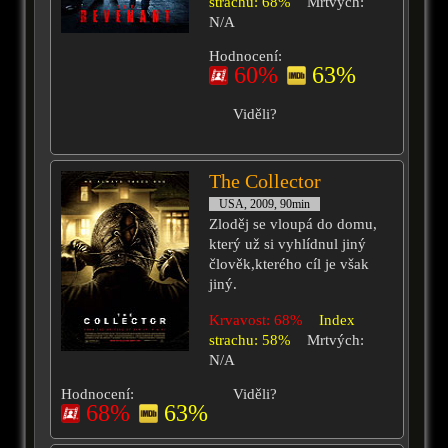
strachu: 68%
Mrtvých:
N/A
Hodnocení:
60%
63%
Viděli?
The Collector
USA, 2009, 90min
Zloděj se vloupá do domu,
který už si vyhlídnul jiný
člověk,kterého cíl je však
jiný.
Krvavost: 68%
Index
strachu: 58%
Mrtvých:
N/A
Hodnocení:
Viděli?
68%
63%