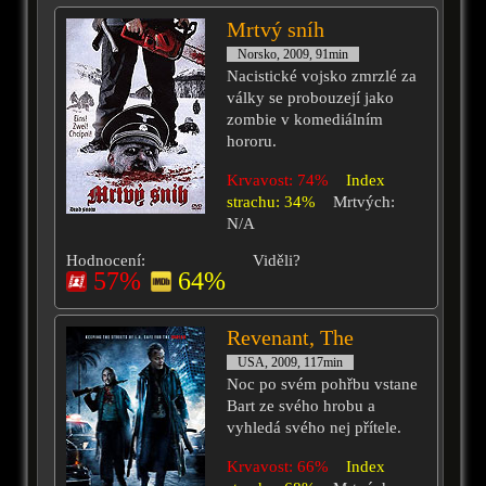
Mrtvý sníh
Norsko, 2009, 91min
Nacistické vojsko zmrzlé za
války se probouzejí jako
zombie v komediálním
hororu.
Krvavost: 74%
Index
strachu: 34%
Mrtvých:
N/A
Hodnocení:
Viděli?
57%
64%
Revenant, The
USA, 2009, 117min
Noc po svém pohřbu vstane
Bart ze svého hrobu a
vyhledá svého nej přítele.
Krvavost: 66%
Index