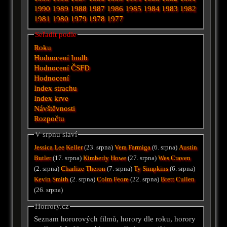
1990
1989
1988
1987
1986
1985
1984
1983
1982
1981
1980
1979
1978
1977
Seřadit podle
Roku
Hodnocení Imdb
Hodnocení ČSFD
Hodnocení
Index strachu
Index krve
Návštěvnosti
Rozpočtu
V srpnu slaví
Jessica Lee Keller
(23. srpna)
Vera Farmiga
(6. srpna)
Austin
Butler
(17. srpna)
Kimberly Howe
(27. srpna)
Wes Craven
(2. srpna)
Charlize Theron
(7. srpna)
Ty Simpkins
(6. srpna)
Kevin Smith
(2. srpna)
Colm Feore
(22. srpna)
Brett Cullen
(26. srpna)
Horrory.cz
Seznam hororových filmů, horory dle roku, horory