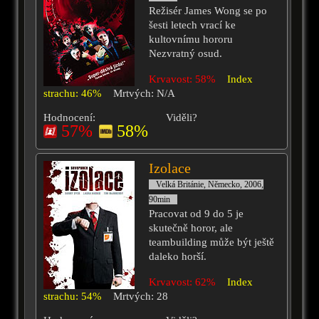
Režisér James Wong se po
šesti letech vrací ke
kultovnímu hororu
Nezvratný osud.
Krvavost: 58%
Index
strachu: 46%
Mrtvých: N/A
Hodnocení:
Viděli?
57%
58%
Izolace
Velká Británie, Německo, 2006,
90min
Pracovat od 9 do 5 je
skutečně horor, ale
teambuilding může být ještě
daleko horší.
Krvavost: 62%
Index
strachu: 54%
Mrtvých: 28