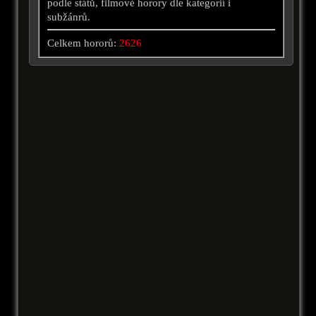
podle států, filmové horory dle kategorií i
subžánrů.
Celkem hororů:
2626