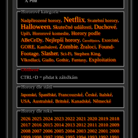
Hororové kategorie
Netflix
Nadpřirozené horory
,
,
Svatební horory
,
Halloween
Duchové
Skutečné události
,
,
,
Horory podle
,
Hororové komedie
,
Upíři
Nejlepší horory
ABeCeDy
,
,
,
,
Exorcisté
Čarodějnice
Zombie
Found-
Žraloci
GORE
,
,
,
,
Kanibalové
Slasher
Footage
,
,
Sci-Fi
,
Stephen King
,
Exploitation
Vlkodlaci
,
Giallo
,
Gothic
,
Fantasy
,
Oblíbené
CTRL+D = přidat k záložkám
Horory dle států
,
,
Francouzské
,
České
,
Italské
,
Japonské
Španělské
USA
,
Australské
,
Britské
,
Kanadské
,
Německé
Horory dle roku
2026
2025
2024
2023
2022
2021
2020
2019
2018
2017
2016
2015
2014
2013
2012
2011
2010
2009
2008
2007
2006
2005
2004
2003
2002
2001
2000
1999
1998
1997
1996
1995
1994
1993
1992
1991