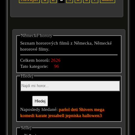
Německé horory
Seznam hororových filmů z Německa, Německé
hororové filmy.
Celkem hororů:
2626
Tato kategorie:
96
Hledej
Naposledy hledané:
parlol
deti
Shivers
mega
komedi
karate
jessabell
jepniska
hallowen3
Sdílej