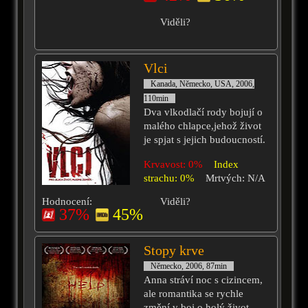
Viděli?
Vlci
Kanada, Německo, USA, 2006,
110min
Dva vlkodlačí rody bojují o
malého chlapce,jehož život
je spjat s jejich budoucností.
Krvavost: 0%
Index
strachu: 0%
Mrtvých: N/A
Hodnocení:
Viděli?
37%
45%
Stopy krve
Německo, 2006, 87min
Anna stráví noc s cizincem,
ale romantika se rychle
změní v boj o holý život.