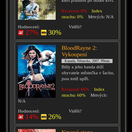
kteří prahnou po lidské krvi.
Krvavost: 0%
Index
strachu: 0%
Mrtvých: N/A
Hodnocení:
Viděli?
27%
30%
BloodRayne 2:
Vykoupení
Kanada, Německo, 2007, 99min
Billy a jeho banda drží
obyvatele městečka v šachu,
jsou totiž upíři.
Krvavost: 66%
Index
strachu: 60%
Mrtvých:
N/A
Hodnocení:
Viděli?
14%
26%