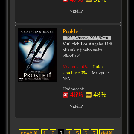
Viděli?
Prokletí
USA, Německo, 2005, 97min
V ulicích Los Angeles řádí
přízrak z jiného světa,
vlkodlak!
Krvavost: 0%
Index
strachu: 60%
Mrtvých:
N/A
Hodnocení:
46%
48%
Viděli?
novější
1
2
3
4
5
6
7
další