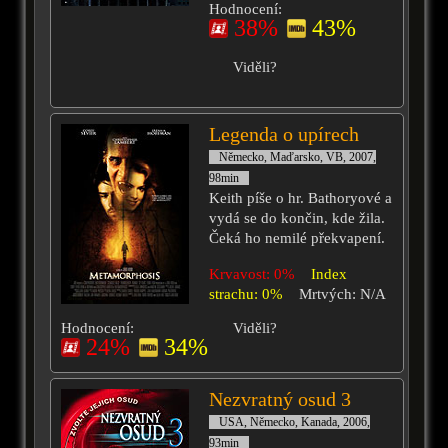
Hodnocení:
38%
43%
Viděli?
Legenda o upírech
Německo, Maďarsko, VB, 2007,
98min
Keith píše o hr. Bathoryové a
vydá se do končin, kde žila.
Čeká ho nemilé překvapení.
Krvavost: 0%
Index
strachu: 0%
Mrtvých: N/A
Hodnocení:
Viděli?
24%
34%
Nezvratný osud 3
USA, Německo, Kanada, 2006,
93min