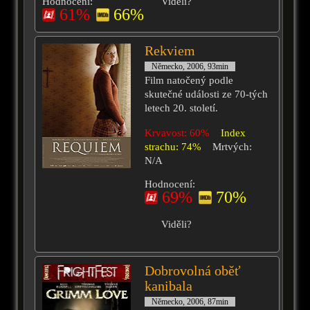
Hodnocení:
Viděli?
61%
66%
Rekviem
Německo, 2006, 93min
Film natočený podle
skutečné události ze 70-tých
letech 20. století.
Krvavost: 60%
Index
strachu: 74%
Mrtvých:
N/A
Hodnocení:
69%
70%
Viděli?
Dobrovolná oběť
kanibala
Německo, 2006, 87min