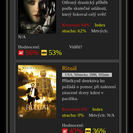
Otřesný drastický příběh
podle skutečné události,
který šokoval celý svět!
Krvavost: 64%
Index
strachu: 62%
Mrtvých:
N/A
Hodnocení:
Viděli?
56%
53%
Rituál
USA, Německo, 2006, 102min
Přítelkyně detektiva ho
požádá o pomoc při nalezení
ztracené dcery kdesi v
pacifiku.
Krvavost: 0%
Index
strachu: 0%
Mrtvých: N/A
Hodnocení:
42%
36%