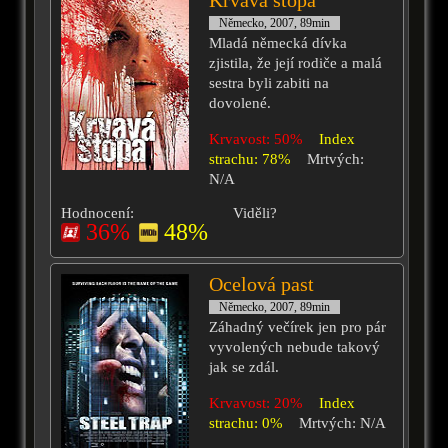
Krvavá stopa
Německo, 2007, 89min
Mladá německá dívka
zjistila, že její rodiče a malá
sestra byli zabiti na
dovolené.
Krvavost: 50%
Index
strachu: 78%
Mrtvých:
N/A
Hodnocení:
Viděli?
36%
48%
Ocelová past
Německo, 2007, 89min
Záhadný večírek jen pro pár
vyvolených nebude takový
jak se zdál.
Krvavost: 20%
Index
strachu: 0%
Mrtvých: N/A