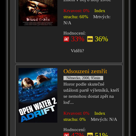
Krvavost: 0%
Index
strachu: 60%
Mrtvých:
N/A
Hodnocení:
33%
36%
Viděli?
Odsouzeni zemřít
Německo, 2006, 95min
Horor podle skutečné
události partě výletníků, kteří
se nemohou dostat zpět na
loď...
Krvavost: 0%
Index
strachu: 0%
Mrtvých: N/A
Hodnocení:
47%
51%