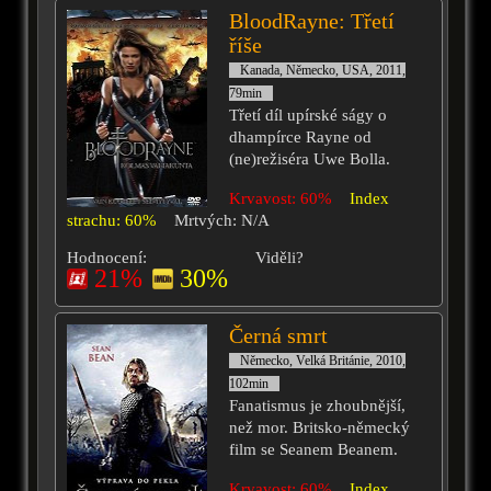
BloodRayne: Třetí
říše
Kanada, Německo, USA, 2011,
79min
Třetí díl upírské ságy o
dhampírce Rayne od
(ne)režiséra Uwe Bolla.
Krvavost: 60%
Index
strachu: 60%
Mrtvých: N/A
Hodnocení:
Viděli?
21%
30%
Černá smrt
Německo, Velká Británie, 2010,
102min
Fanatismus je zhoubnější,
než mor. Britsko-německý
film se Seanem Beanem.
Krvavost: 60%
Index