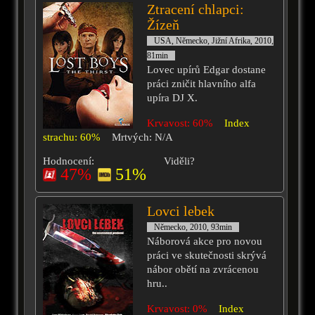
Ztracení chlapci:
Žízeň
USA, Německo, Jižní Afrika, 2010,
81min
Lovec upírů Edgar dostane
práci zničit hlavního alfa
upíra DJ X.
Krvavost: 60%
Index
strachu: 60%
Mrtvých: N/A
Hodnocení:
Viděli?
47%
51%
Lovci lebek
Německo, 2010, 93min
Náborová akce pro novou
práci ve skutečnosti skrývá
nábor obětí na zvrácenou
hru..
Krvavost: 0%
Index