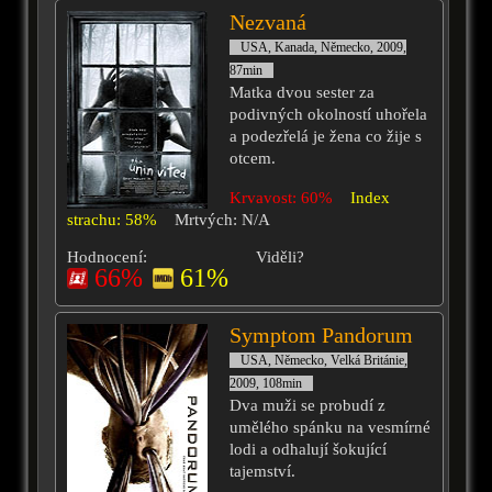
Nezvaná
USA, Kanada, Německo, 2009,
87min
Matka dvou sester za
podivných okolností uhořela
a podezřelá je žena co žije s
otcem.
Krvavost: 60%
Index
strachu: 58%
Mrtvých: N/A
Hodnocení:
Viděli?
66%
61%
Symptom Pandorum
USA, Německo, Velká Británie,
2009, 108min
Dva muži se probudí z
umělého spánku na vesmírné
lodi a odhalují šokující
tajemství.