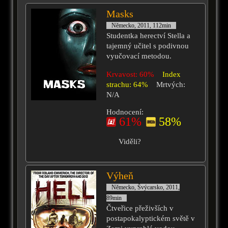
Masks
Německo, 2011, 112min
Studentka herectví Stella a
tajemný učitel s podivnou
vyučovací metodou.
Krvavost: 60%
Index
strachu: 64%
Mrtvých:
N/A
Hodnocení:
61%
58%
Viděli?
Výheň
Německo, Švýcarsko, 2011,
89min
Čtveřice přeživších v
postapokalyptickém světě v