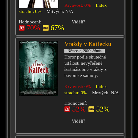
Krvavost: 0%
Index
strachu: 0%
Mrtvých: N/A
Hodnocení:
Viděli?
70%
67%
Vraždy v Kaifecku
Německo, 2009, 86min
Horor podle skutečné
události nevyřešené
šestinásobné vraždy z
bavorské samoty.
Krvavost: 0%
Index
strachu: 0%
Mrtvých: N/A
Hodnocení:
52%
52%
Viděli?