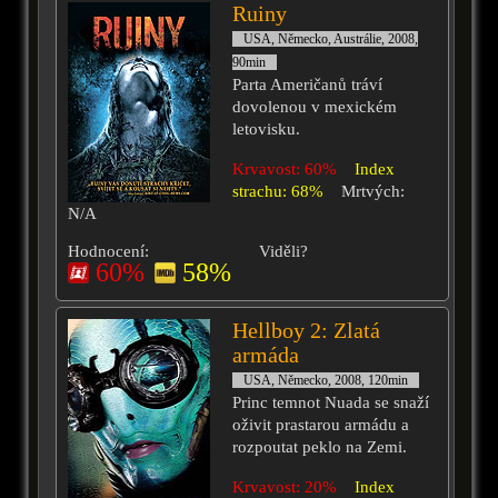
Ruiny
USA, Německo, Austrálie, 2008,
90min
Parta Američanů tráví
dovolenou v mexickém
letovisku.
Krvavost: 60%
Index
strachu: 68%
Mrtvých:
N/A
Hodnocení:
Viděli?
60%
58%
Hellboy 2: Zlatá
armáda
USA, Německo, 2008, 120min
Princ temnot Nuada se snaží
oživit prastarou armádu a
rozpoutat peklo na Zemi.
Krvavost: 20%
Index