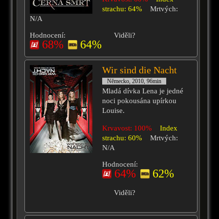
strachu: 64%
Mrtvých:
N/A
Hodnocení:
Viděli?
68%
64%
Wir sind die Nacht
Německo, 2010, 96min
Mladá dívka Lena je jedné
noci pokousána upírkou
Louise.
Krvavost: 100%
Index
strachu: 60%
Mrtvých:
N/A
Hodnocení:
64%
62%
Viděli?