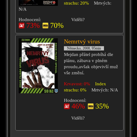
strachu: 20%
Mrtvých:
N/A
Hodnocení:
Viděli?
73%
70%
Nemrtvý virus
Německo, 2008, 95min
Mejdan přátel probíhá dle
plánu, zábava v plném
proudu,avšak objevivší muž
vše změní.
Krvavost: 0%
Index
strachu: 0%
Mrtvých: N/A
Hodnocení:
46%
35%
Viděli?