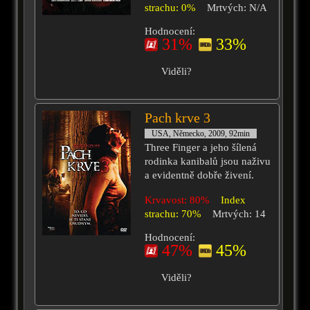
strachu: 0%
Mrtvých: N/A
Hodnocení:
31%
33%
Viděli?
Pach krve 3
USA, Německo, 2009, 92min
Three Finger a jeho šílená
rodinka kanibalů jsou naživu
a evidentně dobře živení.
Krvavost: 80%
Index
strachu: 70%
Mrtvých: 14
Hodnocení:
47%
45%
Viděli?