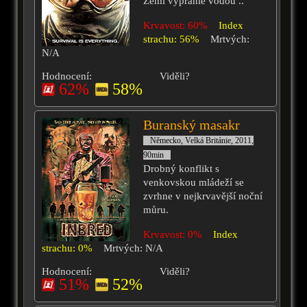
Zemi vyprahlé vodou ..
Krvavost: 60%
Index
strachu: 56%
Mrtvých:
N/A
Hodnocení:
Viděli?
62%
58%
Buranský masakr
Německo, Velká Británie, 2011,
90min
Drobný konflikt s
venkovskou mládeží se
zvrhne v nejkrvavější noční
můru.
Krvavost: 0%
Index
strachu: 0%
Mrtvých: N/A
Hodnocení:
Viděli?
51%
52%