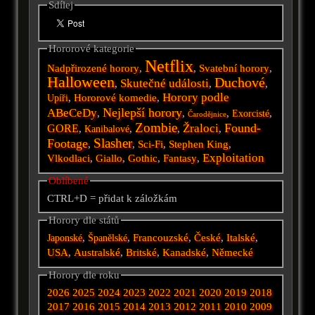
Sdílej
Hororové kategorie
Netflix
Nadpřirozené horory
,
,
Svatební horory
,
Halloween
Duchové
Skutečné události
,
,
,
Horory podle
,
Hororové komedie
,
Upíři
Nejlepší horory
ABeCeDy
,
,
,
,
Exorcisté
Čarodějnice
Zombie
Found-
Žraloci
GORE
,
,
,
,
Kanibalové
Slasher
Footage
,
,
Sci-Fi
,
Stephen King
,
Exploitation
Vlkodlaci
,
Giallo
,
Gothic
,
Fantasy
,
Oblíbené
CTRL+D = přidat k záložkám
Horory dle států
,
,
Francouzské
,
České
,
Italské
,
Japonské
Španělské
USA
,
Australské
,
Britské
,
Kanadské
,
Německé
Horory dle roku
2026
2025
2024
2023
2022
2021
2020
2019
2018
2017
2016
2015
2014
2013
2012
2011
2010
2009