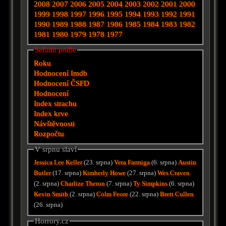
2008
2007
2006
2005
2004
2003
2002
2001
2000
1999
1998
1997
1996
1995
1994
1993
1992
1991
1990
1989
1988
1987
1986
1985
1984
1983
1982
1981
1980
1979
1978
1977
Seřadit podle
Roku
Hodnocení Imdb
Hodnocení ČSFD
Hodnocení
Index strachu
Index krve
Návštěvnosti
Rozpočtu
V srpnu slaví
Jessica Lee Keller
(23. srpna)
Vera Farmiga
(6. srpna)
Austin
Butler
(17. srpna)
Kimberly Howe
(27. srpna)
Wes Craven
(2. srpna)
Charlize Theron
(7. srpna)
Ty Simpkins
(6. srpna)
Kevin Smith
(2. srpna)
Colm Feore
(22. srpna)
Brett Cullen
(26. srpna)
Horrory.cz