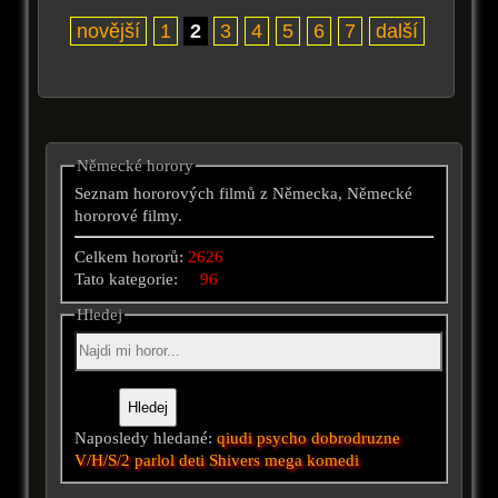
novější
1
2
3
4
5
6
7
další
Německé horory
Seznam hororových filmů z Německa, Německé
hororové filmy.
Celkem hororů:
2626
Tato kategorie:
96
Hledej
Naposledy hledané:
qiudi
psycho
dobrodruzne
V/H/S/2
parlol
deti
Shivers
mega
komedi