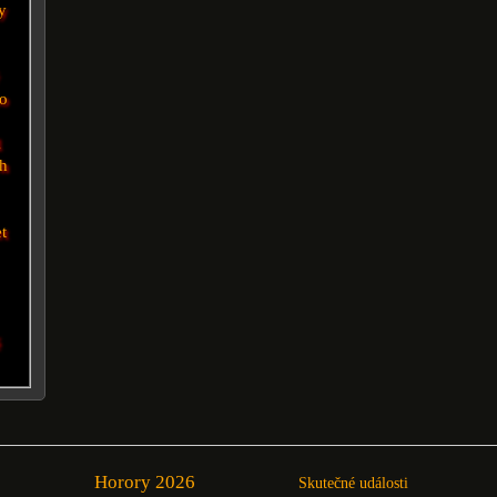
hy
no
1
ch
et
é
Horory 2026
Skutečné události