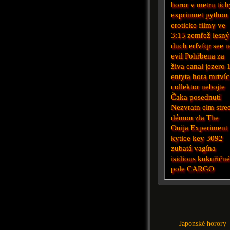
horor v metru
tic
exprimnet
python
eroticke filmy
ve
3:15 zemřež
lesný
duch
erfvfqr
see 
evil
Pohřbena za
živa
canal
jezero 
entyta
hora mrtví
collektor
nebojte
Čaka
posednutí
Nezvratn
elm stre
démon zla
The
Ouija Experiment
kytice
key
3092
zubatá vagína
isidious
kukuřičn
pole
CARGO
Japonské horory