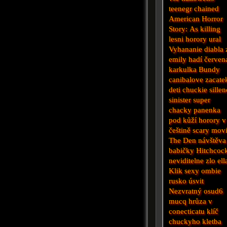
teenegr
chained
American Horror
Story: As
killing
lesni horory
ural
Vyhananie diabla 
emily
hadí
červen
karkulka
Bundy
canibalove zacate
deti
chuckie
sille
sinister
super
chacky panenka
pod kůží
horory v
češtině
scary mov
The Den
návštěva
babičky
Hitchcoc
neviditelne zlo
ell
Klik
sexy ombie
rusko
úsvit
Nezvratný osud6
mucq
hrůza v
conecticatu
klíč
chuckyho kletba