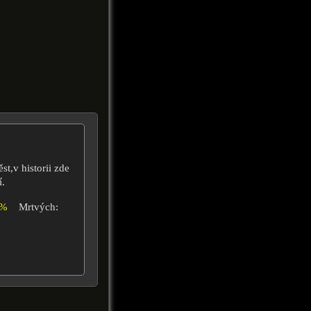
,v historii zde
í.
6%
Mrtvých: