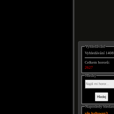
Vyhledávání
Vyhledávání 1408
Celkem hororů:
2627
Hledej
Naposledy hleda
vše
hallowen3