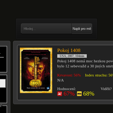
Najdi pro mě
Pokoj 1408
.
USA, 2007, 104min
Pokoj 1408 nemá moc hezkou pověst
bylo 12 sebevražd a 30 jiných smrt
Krvavost: 56%
Index strachu: 5
N/A
Hodnocení:
Viděli?
67%
68%
né