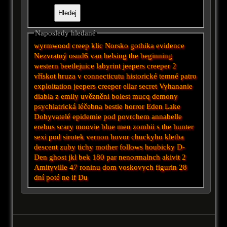
Naposledy hledané
wyrmwood
creep
klic
Norsko
gothika
evidence
Nezvratný osud6
van helsing
the beginning
western
beetlejuice
labyrint
jeepers creeper 2
vřískot
hruza v connecticutu
historické
temné patro
exploitation
jeepers creeper
ellar secret
Vyhananie
diabla z emily
uvězněni
bolest
mucq
demony
psychiatrická léčebna
bestie
horror
Eden Lake
Dobyvatelé
epidemie
pod povrchem
annabelle
erebus
scary moovie
blue men
zombii
s
the hunter
sexi
pod
sirotek
vernon
hovor
chuckyho kletba
descent
zuby
tichy
mother
follows
houbicky
D-
Den
ghost
jkl
bek
180
par nenormalnch akivit 2
Amityville
47 roninu
dom voskovych figurin
28
dní poté
ne
if
Du