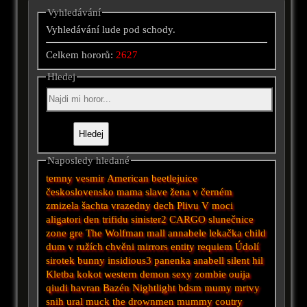
Vyhledávání
Vyhledávání lude pod schody.
Celkem hororů:
2627
Hledej
Naposledy hledané
temny vesmir
American
beetlejuice
československo
mama
slave
žena v černém
zmizela
šachta
vrazedny dech
Plivu
V moci
aligatori
den trifidu
sinister2
CARGO
slunečnice
zone
gre
The Wolfman
mall
annabele
lekačka
child
dum v ružích
chvěni
mirrors
entity
requiem
Údolí
sirotek
bunny
insidious3
panenka anabell
silent hil
Kletba
kokot
western
demon
sexy zombie
ouija
qiudi
havran
Bazén
Nightlight
bdsm
mumy
mrtvy
snih
ural
muck
the drownmen
mummy
coutry