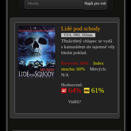
Najdi pro mě
Lidé pod schody
USA, 1991, 102min
Třináctiletý chlapec se vydá
s kamarádem do tajemné vily
hledat poklad.
Krvavost: 64%
Index
strachu: 60%
Mrtvých:
N/A
Hodnocení:
64%
61%
Viděli?