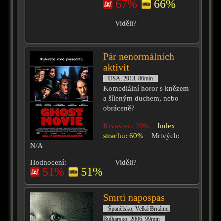
67%
66%
Viděli?
Pár nenormálních
aktivit
USA, 2013, 86min
Komediální horor s knězem
a šíleným duchem, nebo
obráceně?
Krvavost: 20%
Index
strachu: 60%
Mrtvých:
N/A
Hodnocení:
Viděli?
51%
51%
Smrti napospas
Španělsko, Velká Británie,
Bulharsko, 2006, 99min