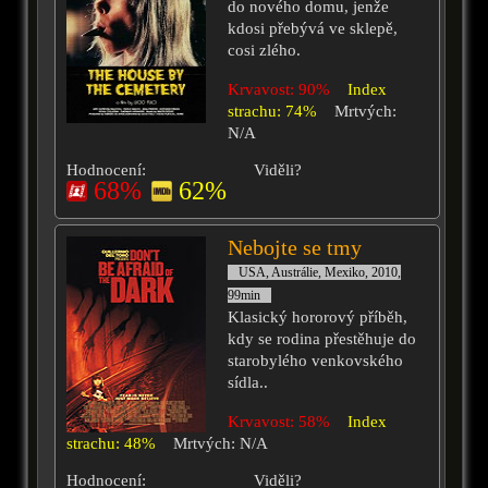
do nového domu, jenže
kdosi přebývá ve sklepě,
cosi zlého.
Krvavost: 90%
Index
strachu: 74%
Mrtvých:
N/A
Hodnocení:
Viděli?
68%
62%
Nebojte se tmy
USA, Austrálie, Mexiko, 2010,
99min
Klasický hororový příběh,
kdy se rodina přestěhuje do
starobylého venkovského
sídla..
Krvavost: 58%
Index
strachu: 48%
Mrtvých: N/A
Hodnocení:
Viděli?