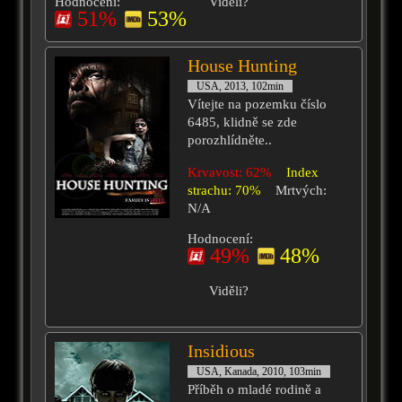
Hodnocení:
Viděli?
51%
53%
House Hunting
USA, 2013, 102min
Vítejte na pozemku číslo
6485, klidně se zde
porozhlídněte..
Krvavost: 62%
Index
strachu: 70%
Mrtvých:
N/A
Hodnocení:
49%
48%
Viděli?
Insidious
USA, Kanada, 2010, 103min
Příběh o mladé rodině a