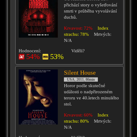
přichází story o vyšetřování
smrti v průběhu vyvolávání
duchů.
Krvavost: 72%
Index
strachu: 78%
Mrtvých:
N/A
Hodnocení:
Viděli?
54%
53%
Silent House
USA, 2011, 86min
Horor podle skutečné
události o nadpřirozeném
teroru ve 40.letech minulého
stol.
Krvavost: 60%
Index
strachu: 80%
Mrtvých:
N/A