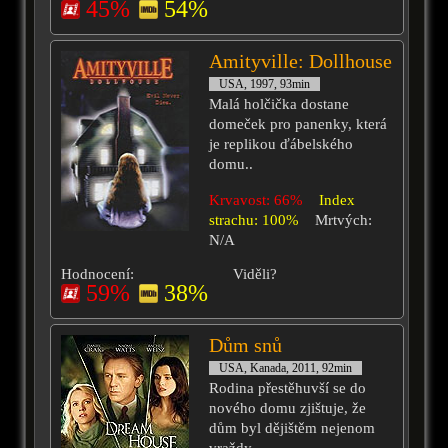
45%
54%
Amityville: Dollhouse
USA, 1997, 93min
Malá holčička dostane
domeček pro panenky, která
je replikou ďábelského
domu..
Krvavost: 66%
Index
strachu: 100%
Mrtvých:
N/A
Hodnocení:
Viděli?
59%
38%
Dům snů
USA, Kanada, 2011, 92min
Rodina přestěhuvší se do
nového domu zjištuje, že
dům byl dějištěm nejenom