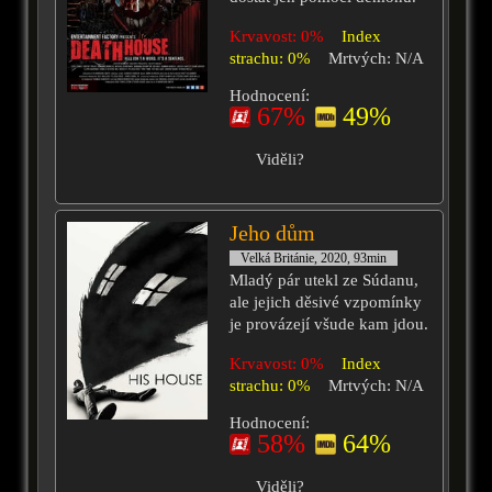
Krvavost: 0%
Index
strachu: 0%
Mrtvých: N/A
Hodnocení:
67%
49%
Viděli?
Jeho dům
Velká Británie, 2020, 93min
Mladý pár utekl ze Súdanu,
ale jejich děsivé vzpomínky
je provázejí všude kam jdou.
Krvavost: 0%
Index
strachu: 0%
Mrtvých: N/A
Hodnocení:
58%
64%
Viděli?