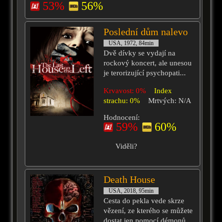
53%
56%
Poslední dům nalevo
USA, 1972, 84min
Dvě dívky se vydají na
rockový koncert, ale unesou
je terorizující psychopati...
Krvavost: 0%
Index
strachu: 0%
Mrtvých: N/A
Hodnocení:
59%
60%
Viděli?
Death House
USA, 2018, 95min
Cesta do pekla vede skrze
vězení, ze kterého se můžete
dostat jen pomocí démonů.