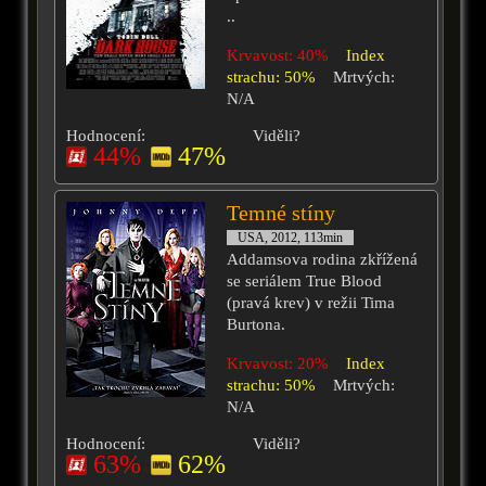
..
Krvavost: 40%
Index
strachu: 50%
Mrtvých:
N/A
Hodnocení:
Viděli?
44%
47%
Temné stíny
USA, 2012, 113min
Addamsova rodina zkřížená
se seriálem True Blood
(pravá krev) v režii Tima
Burtona.
Krvavost: 20%
Index
strachu: 50%
Mrtvých:
N/A
Hodnocení:
Viděli?
63%
62%