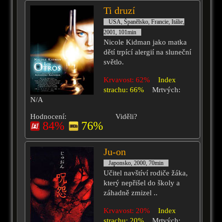
Ti druzí
USA, Španělsko, Francie, Itálie,
2001, 101min
Nicole Kidman jako matka
dětí trpící alergií na sluneční
světlo.
Krvavost: 62%
Index
strachu: 66%
Mrtvých:
N/A
Hodnocení:
Viděli?
84%
76%
Ju-on
Japonsko, 2000, 70min
Učitel navštíví rodiče žáka,
který nepřišel do školy a
záhadně zmizel ..
Krvavost: 20%
Index
strachu: 20%
Mrtvých: