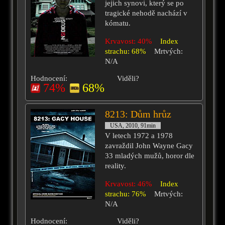
jejich synovi, který se po
tragické nehodě nachází v
kómatu.
Krvavost: 40%
Index
strachu: 68%
Mrtvých:
N/A
Hodnocení:
Viděli?
74%
68%
8213: Dům hrůz
USA, 2010, 91min
V letech 1972 a 1978
zavraždil John Wayne Gacy
33 mladých mužů, horor dle
reality.
Krvavost: 46%
Index
strachu: 76%
Mrtvých:
N/A
Hodnocení:
Viděli?