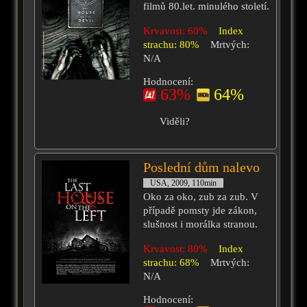
filmů 80.let. minulého století.
Krvavost: 60%
Index
strachu: 80%
Mrtvých:
N/A
Hodnocení:
63%
64%
Viděli?
Poslední dům nalevo
USA, 2009, 110min
Oko za oko, zub za zub. V
případě pomsty jde zákon,
slušnost i morálka stranou.
Krvavost: 80%
Index
strachu: 68%
Mrtvých:
N/A
Hodnocení: