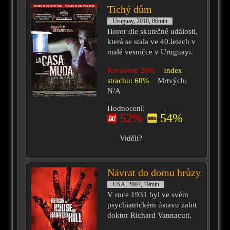
Tichý dům
Uruguay, 2010, 86min
Horor dle skutečné události,
která se stala ve 40.letech v
malé vesničce v Uruguayi.
Krvavost: 20%
Index
strachu: 60%
Mrtvých:
N/A
Hodnocení:
52%
54%
Viděli?
Návrat do domu hrůzy
USA, 2007, 79min
V roce 1931 byl ve svém
psychiatrickém ústavu zabit
doktor Richard Vannacutt.