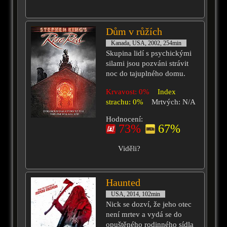
Dům v růžích
Kanada, USA, 2002, 254min
Skupina lidí s psychickými
silami jsou pozváni strávit
noc do tajuplného domu.
Krvavost: 0%
Index
strachu: 0%
Mrtvých: N/A
Hodnocení:
73%
67%
Viděli?
Haunted
USA, 2014, 102min
Nick se dozví, že jeho otec
není mrtev a vydá se do
opuštěného rodinného sídla