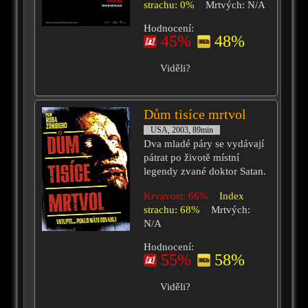
strachu: 0%
Mrtvých: N/A
Hodnocení:
45%
48%
Viděli?
Dům tisíce mrtvol
USA, 2003, 89min
Dva mladé páry se vydávají
pátrat po životě místní
legendy zvané doktor Satan.
Krvavost: 66%
Index
strachu: 68%
Mrtvých:
N/A
Hodnocení:
55%
58%
Viděli?