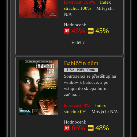
Krvavost: 100%
Index
strachu: 100%
Mrtvých:
N/A
Hodnocení:
43%
45%
Viděli?
Babiččin dům
USA, 1989, 90min
Sourozenci se přestěhují na
venkov k babičce, a po
vstupu do sklepa horor
začíná...
Krvavost: 0%
Index
strachu: 0%
Mrtvých: N/A
Hodnocení:
66%
48%