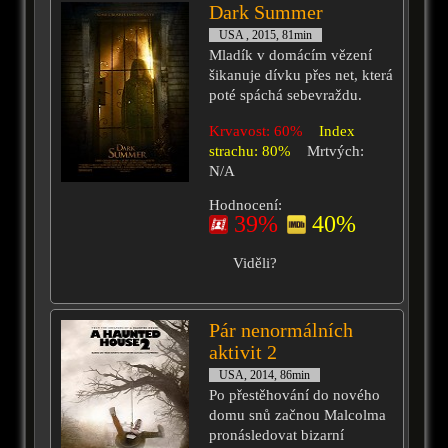
Dark Summer
USA , 2015, 81min
Mladík v domácím vězení
šikanuje dívku přes net, která
poté spáchá sebevraždu.
Krvavost: 60%
Index
strachu: 80%
Mrtvých:
N/A
Hodnocení:
39%
40%
Viděli?
Pár nenormálních
aktivit 2
USA, 2014, 86min
Po přestěhování do nového
domu snů začnou Malcolma
pronásledovat bizarní