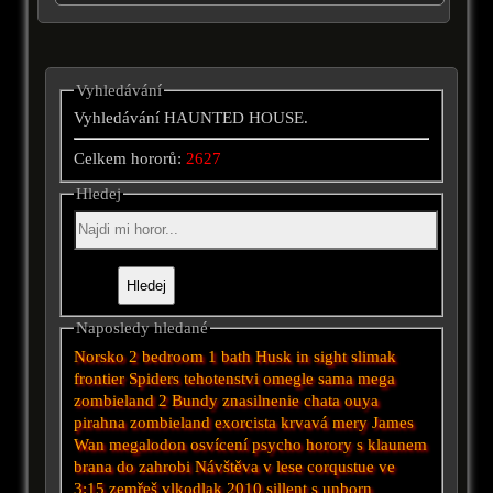
Vyhledávání
Vyhledávání HAUNTED HOUSE.
Celkem hororů:
2627
Hledej
Naposledy hledané
Norsko
2 bedroom 1 bath
Husk
in sight
slimak
frontier
Spiders
tehotenstvi
omegle
sama
mega
zombieland 2
Bundy
znasilnenie
chata
ouya
pirahna
zombieland
exorcista
krvavá mery
James
Wan
megalodon
osvícení
psycho
horory s klaunem
brana do zahrobi
Návštěva
v lese
corqustue
ve
3:15 zemřeš
vlkodlak 2010
sillent
s
unborn