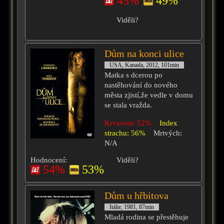
45%
49%
Viděli?
Dům na konci ulice
USA, Kanada, 2012, 101min
Matka s dcerou po
nastěhování do nového
města zjistí,že vedle v domu
se stala vražda.
Krvavost: 52%
Index
strachu: 56%
Mrtvých:
N/A
Hodnocení:
Viděli?
54%
53%
Dům u hřbitova
Itálie, 1981, 87min
Mladá rodina se přestěhuje