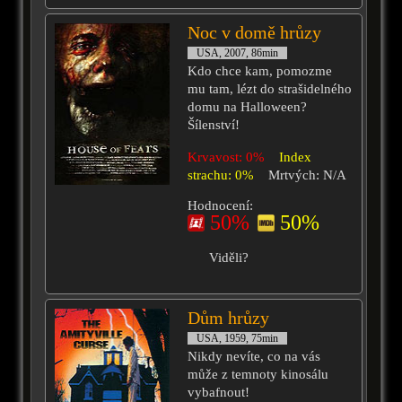
Noc v domě hrůzy
USA, 2007, 86min
Kdo chce kam, pomozme
mu tam, lézt do strašidelného
domu na Halloween?
Šílenství!
Krvavost: 0%
Index
strachu: 0%
Mrtvých: N/A
Hodnocení:
50%
50%
Viděli?
Dům hrůzy
USA, 1959, 75min
Nikdy nevíte, co na vás
může z temnoty kinosálu
vybafnout!