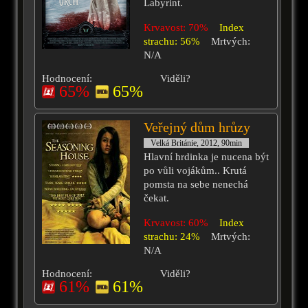
Labyrint.
Krvavost: 70%
Index
strachu: 56%
Mrtvých:
N/A
Hodnocení:
Viděli?
65%
65%
Veřejný dům hrůzy
Velká Británie, 2012, 90min
Hlavní hrdinka je nucena být
po vůli vojákům.. Krutá
pomsta na sebe nenechá
čekat.
Krvavost: 60%
Index
strachu: 24%
Mrtvých:
N/A
Hodnocení:
Viděli?
61%
61%