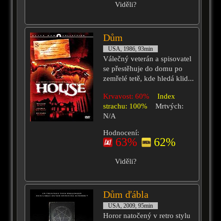
Viděli?
Dům
USA, 1986, 93min
Válečný veterán a spisovatel
se přestěhuje do domu po
zemřelé tetě, kde hledá klid...
Krvavost: 60%
Index
strachu: 100%
Mrtvých:
N/A
Hodnocení:
63%
62%
Viděli?
Dům ďábla
USA, 2009, 95min
Horor natočený v retro stylu