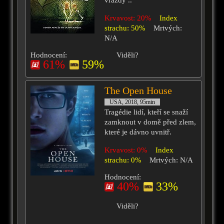
vraždy ..
Krvavost: 20%
Index
strachu: 50%
Mrtvých:
N/A
Hodnocení:
Viděli?
61%
59%
The Open House
USA, 2018, 95min
Tragédie lidí, kteří se snaží
zamknout v domě před zlem,
které je dávno uvnitř.
Krvavost: 0%
Index
strachu: 0%
Mrtvých: N/A
Hodnocení:
40%
33%
Viděli?