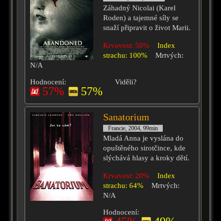
Záhadný Nicolai (Karel
Roden) a tajemné síly se
snaží připravit o život Marii.
Krvavost: 50%
Index
strachu: 100%
Mrtvých:
N/A
Hodnocení:
Viděli?
57%
57%
Sanatorium
Francie, 2004, 99min
Mladá Anna je vyslána do
opuštěného sirotčince, kde
slýchává hlasy a kroky dětí.
Krvavost: 20%
Index
strachu: 64%
Mrtvých:
N/A
Hodnocení: