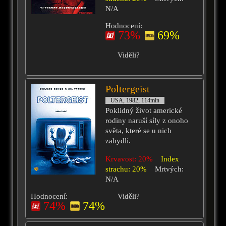
N/A
Hodnocení:
73%
69%
Viděli?
Poltergeist
USA, 1982, 114min
Poklidný život americké
rodiny naruší síly z onoho
světa, které se u nich
zabydlí.
Krvavost: 20%
Index
strachu: 20%
Mrtvých:
N/A
Hodnocení:
Viděli?
74%
74%