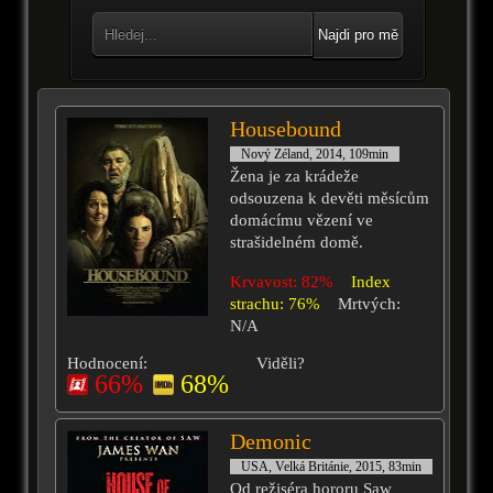
Najdi pro mě
Housebound
Nový Zéland, 2014, 109min
Žena je za krádeže
odsouzena k devěti měsícům
domácímu vězení ve
strašidelném domě.
Krvavost: 82%
Index
strachu: 76%
Mrtvých:
N/A
Hodnocení:
Viděli?
66%
68%
Demonic
USA, Velká Británie, 2015, 83min
Od režiséra hororu Saw