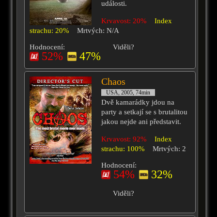
události.
Krvavost: 20%
Index
strachu: 20%
Mrtvých: N/A
Hodnocení:
Viděli?
52%
47%
Chaos
USA, 2005, 74min
Dvě kamarádky jdou na
party a setkají se s brutalitou
jakou nejde ani představit.
Krvavost: 92%
Index
strachu: 100%
Mrtvých: 2
Hodnocení:
54%
32%
Viděli?