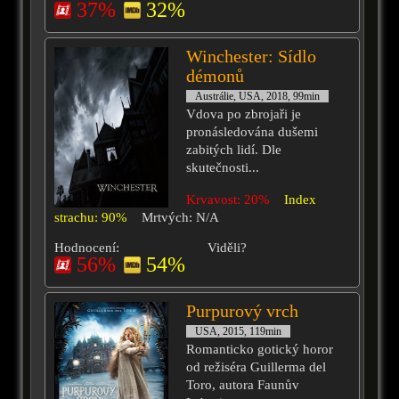
37%
32%
Winchester: Sídlo
démonů
Austrálie, USA, 2018, 99min
Vdova po zbrojaři je
pronásledována dušemi
zabitých lidí. Dle
skutečnosti...
Krvavost: 20%
Index
strachu: 90%
Mrtvých: N/A
Hodnocení:
Viděli?
56%
54%
Purpurový vrch
USA, 2015, 119min
Romanticko gotický horor
od režiséra Guillerma del
Toro, autora Faunův