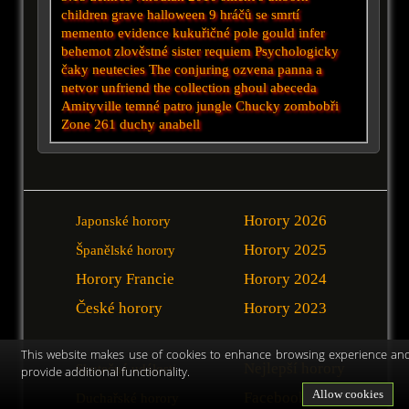
children
grave halloween
9 hráčů se smrtí
memento
evidence
kukuřičné pole
gould
infer
behemot
zlověstné
sister
requiem
Psychologicky
čaky
neutecies
The conjuring
ozvena
panna a
netvor
unfriend
the collection
ghoul
abeceda
Amityville
temné patro
jungle
Chucky
zombobři
Zone 261
duchy
anabell
Horory 2026
Japonské horory
Horory 2025
Španělské horory
Horory Francie
Horory 2024
České horory
Horory 2023
This website makes use of cookies to enhance browsing experience an
Nejlepší horory
Skutečné události
provide additional functionality.
Allow cookies
Facebook
Duchařské horory