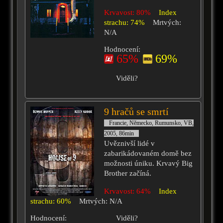
Krvavost: 80%
Index
strachu: 74%
Mrtvých:
N/A
Hodnocení:
65%
69%
Viděli?
9 hračů se smrtí
Francie, Německo, Rumunsko, VB,
2005, 86min
Uvěznivší lidé v
zabarikádovaném domě bez
možnosti úniku. Krvavý Big
Brother začíná.
Krvavost: 64%
Index
strachu: 60%
Mrtvých: N/A
Hodnocení:
Viděli?