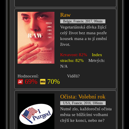
Raw
Belgie, Francie, 2017, 99min
Vegetariánská dívka žijící
celý život bez masa pozře
kousek masa a to jí změní
život.
Krvavost: 82%
Index
strachu: 82%
Mrtvých:
N/A
Hodnocení:
Viděli?
69%
70%
Očista: Volební rok
USA, Francie, 2016, 106min
Nutné zlo, každoroční očista
města se blížícími volbami
chýlí ke konci, nebo ne?