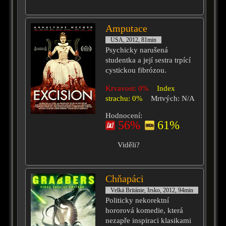
Amputace
USA, 2012, 81min
Psychicky narušená
studentka a její sestra trpící
cystickou fibrózou.
Krvavost: 0%
Index
strachu: 0%
Mrtvých: N/A
Hodnocení:
56%
61%
Viděli?
Chňapáci
Velká Británie, Irsko, 2012, 94min
Politicky nekorektní
hororová komedie, která
nezapře inspiraci klasikami