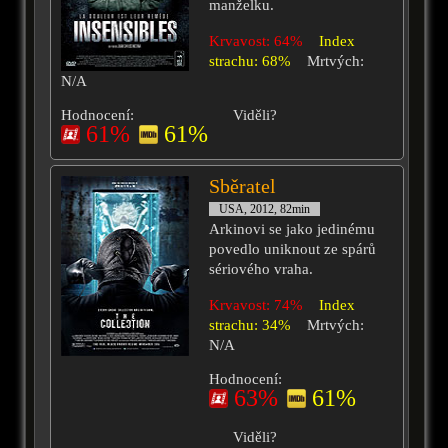
manželku.
Krvavost: 64%
Index
strachu: 68%
Mrtvých:
N/A
Hodnocení:
Viděli?
61%
61%
Sběratel
USA, 2012, 82min
Arkinovi se jako jedinému
povedlo uniknout ze spárů
sériového vraha.
Krvavost: 74%
Index
strachu: 34%
Mrtvých:
N/A
Hodnocení:
63%
61%
Viděli?