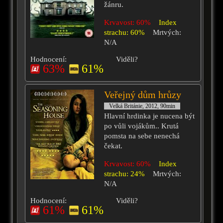
žánru.
Krvavost: 60%
Index
strachu: 60%
Mrtvých:
N/A
Hodnocení:
Viděli?
63%
61%
Veřejný dům hrůzy
Velká Británie, 2012, 90min
Hlavní hrdinka je nucena být
po vůli vojákům.. Krutá
pomsta na sebe nenechá
čekat.
Krvavost: 60%
Index
strachu: 24%
Mrtvých:
N/A
Hodnocení:
Viděli?
61%
61%