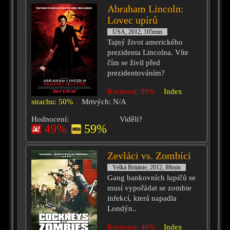
Abraham Lincoln:
Lovec upírů
USA, 2012, 105min
Tajný život amerického
prezidenta Lincolna. Víte
čím se živil před
prezidentováním?
Krvavost: 80%
Index
strachu: 50%
Mrtvých: N/A
Hodnocení:
Viděli?
49%
59%
Zevláci vs. Zombíci
Velká Británie, 2012, 88min
Gang bankovních lupičů se
musí vypořádat se zombie
infekcí, která napadla
Londýn..
Krvavost: 40%
Index