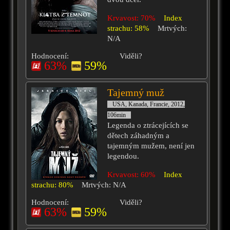
Krvavost: 70%
Index
strachu: 58%
Mrtvých:
N/A
Hodnocení:
Viděli?
63%
59%
Tajemný muž
USA, Kanada, Francie, 2012,
106min
Legenda o ztrácejících se
dětech záhadným a
tajemným mužem, není jen
legendou.
Krvavost: 60%
Index
strachu: 80%
Mrtvých: N/A
Hodnocení:
Viděli?
63%
59%