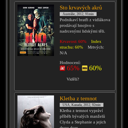
Sto krvavých akrů
Austrálie, 2012, 91min
Podnikaví bratři z vidlákova
prodávají hnojivo s
nadrcenými lidskými těli.
Krvavost: 60%
Index
strachu: 60%
Mrtvých:
N/A
Hodnocení:
65%
60%
Viděli?
Kletba z temnot
USA, Kanada, 2012, 92min
Kletba z temnot vypráví
příběh bývalých manželů
Clyda a Stephanie a jejich
dvou dcer.