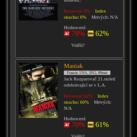
událostí..
Krvavost: 0%
Index
strachu: 0%
Mrtvých: N/A
Hodnocení:
78%
62%
Viděli?
Maniak
Francie, USA, 2012, 89min
Jack Rozparovač 21.století
odehrávající se v L.A.
Krvavost: 62%
Index
strachu: 60%
Mrtvých:
N/A
Hodnocení:
70%
61%
Viděli?