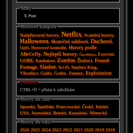
Sdílej
Hororové kategorie
Netflix
Nadpřirozené horory
,
,
Svatební horory
,
Halloween
Duchové
Skutečné události
,
,
,
Horory podle
,
Hororové komedie
,
Upíři
Nejlepší horory
ABeCeDy
,
,
,
,
Exorcisté
Čarodějnice
Zombie
Found-
Žraloci
GORE
,
,
,
,
Kanibalové
Slasher
Footage
,
,
Sci-Fi
,
Stephen King
,
Exploitation
Vlkodlaci
,
Giallo
,
Gothic
,
Fantasy
,
Oblíbené
CTRL+D = přidat k záložkám
Horory dle států
,
,
Francouzské
,
České
,
Italské
,
Japonské
Španělské
USA
,
Australské
,
Britské
,
Kanadské
,
Německé
Horory dle roku
2026
2025
2024
2023
2022
2021
2020
2019
2018