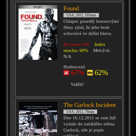
Found
USA, 2012, 103min
Chlapec posedlý hororovými
filmy zjistí, že jeho bratr
schovává ve skříni hlavu.
Krvavost: 0%
Index
strachu: 60%
Mrtvých:
N/A
Hodnocení:
67%
62%
Viděli?
The Garlock Incident
USA, 2012, 78min
Dne 16.12.2011 se osm lidí
vydalo do zaniklého města
Garlock, zde je popis