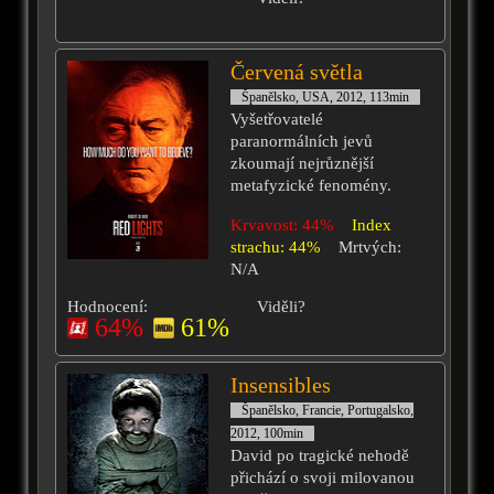
Červená světla
Španělsko, USA, 2012, 113min
Vyšetřovatelé
paranormálních jevů
zkoumají nejrůznější
metafyzické fenomény.
Krvavost: 44%
Index
strachu: 44%
Mrtvých:
N/A
Hodnocení:
Viděli?
64%
61%
Insensibles
Španělsko, Francie, Portugalsko,
2012, 100min
David po tragické nehodě
přichází o svoji milovanou