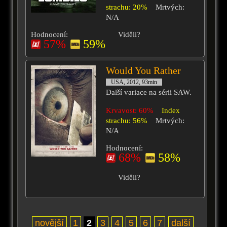
strachu: 20%
Mrtvých:
N/A
Hodnocení:
Viděli?
57%
59%
Would You Rather
USA, 2012, 93min
Další variace na sérii SAW.
Krvavost: 60%
Index
strachu: 56%
Mrtvých:
N/A
Hodnocení:
68%
58%
Viděli?
novější
1
2
3
4
5
6
7
další