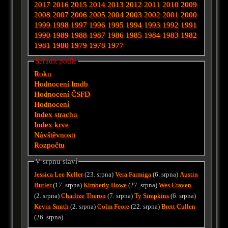
2017
2016
2015
2014
2013
2012
2011
2010
2009
2008
2007
2006
2005
2004
2003
2002
2001
2000
1999
1998
1997
1996
1995
1994
1993
1992
1991
1990
1989
1988
1987
1986
1985
1984
1983
1982
1981
1980
1979
1978
1977
Seřadit podle
Roku
Hodnocení Imdb
Hodnocení ČSFD
Hodnocení
Index strachu
Index krve
Návštěvnosti
Rozpočtu
V srpnu slaví
Jessica Lee Keller
(23. srpna)
Vera Farmiga
(6. srpna)
Austin
Butler
(17. srpna)
Kimberly Howe
(27. srpna)
Wes Craven
(2. srpna)
Charlize Theron
(7. srpna)
Ty Simpkins
(6. srpna)
Kevin Smith
(2. srpna)
Colm Feore
(22. srpna)
Brett Cullen
(26. srpna)