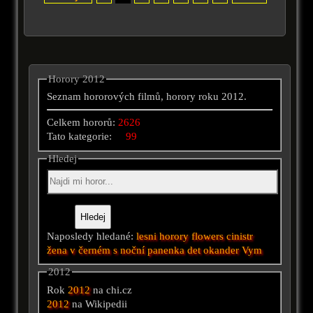
Horory 2012
Seznam hororových filmů, horory roku 2012.
Celkem hororů:
2626
Tato kategorie:
99
Hledej
Naposledy hledané:
lesni horory
flowers
cinistr
žena v černém
s
noční
panenka
det okander
Vym
2012
Rok
2012
na chi.cz
2012
na Wikipedii