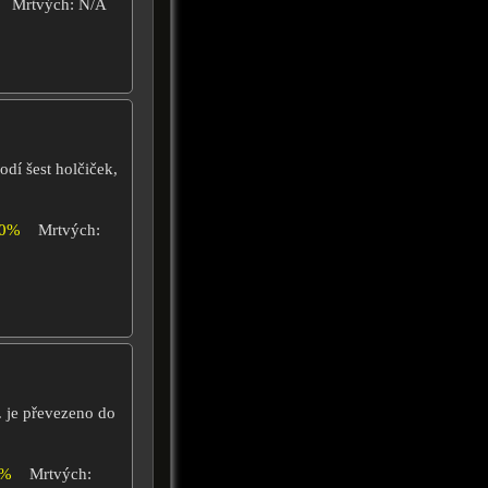
Mrtvých: N/A
odí šest holčiček,
00%
Mrtvých:
. je převezeno do
0%
Mrtvých: