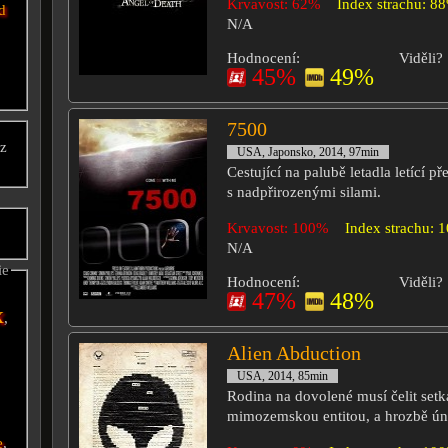
Krvavost: 62%
Index strachu: 8
d
N/A
Hodnocení:
Viděli?
45%
49%
7500
cz
USA, Japonsko, 2014, 97min
i
Cestující na palubě letadla letící př
s nadpřirozenými silami.
Krvavost: 100%
Index strachu: 
N/A
ie
Hodnocení:
Viděli?
47%
48%
x
,
Alien Abduction
USA, 2014, 85min
Rodina na dovolené musí čelit setk
mimozemskou entitou, a hrozbě ún
e
,