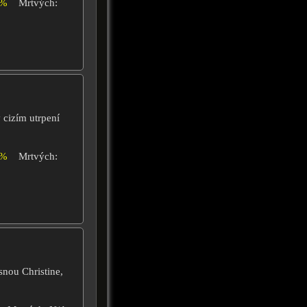
0%
Mrtvých:
 cizím utrpení
0%
Mrtvých:
snou Christine,