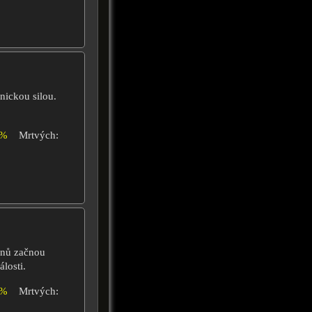
nickou silou.
6%
Mrtvých:
snů začnou
losti.
0%
Mrtvých: