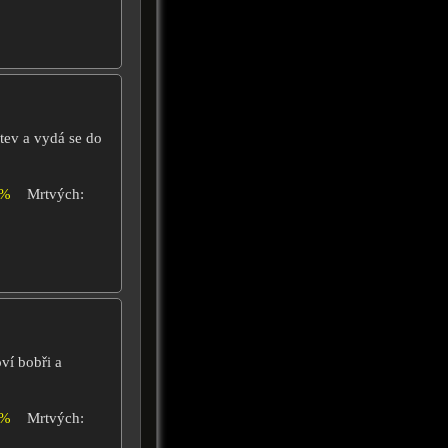
rtev a vydá se do
0%
Mrtvých:
ví bobři a
0%
Mrtvých: