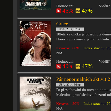
Hodnocení:
Viděli?
46%
47%
Grace
USA, 2014, 87min
18letá katolička je posednutá démo
Horor vyprávěný z jejího pohledu.
Krvavost: 66%
Index strachu: 9
N/A
Hodnocení:
Viděli?
40%
47%
Pár nenormálních aktivit 2
USA, 2014, 86min
Po přestěhování do nového domu 
Malcolma pronásledovat bizarní udá
Krvavost: 20%
Index strachu: 2
N/A