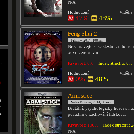
N/A
Hodnocení:
Viděli?
47%
48%
Feng Shui 2
Filipíny, 2014, 100min
Nezahrávejte si se štěstím, i dobro 
odvrácenou tvář.
.
Krvavost: 0%
Index strachu: 0%
6.
Hodnocení:
Viděli?
0%
48%
s
Armistice
6.
Velká Británie, 2014, 80min
2.
Brutální, psychologický horor s n
2.
pozadím o zachování lidskosti.
26.
Krvavost: 100%
Index strachu: 
N/A