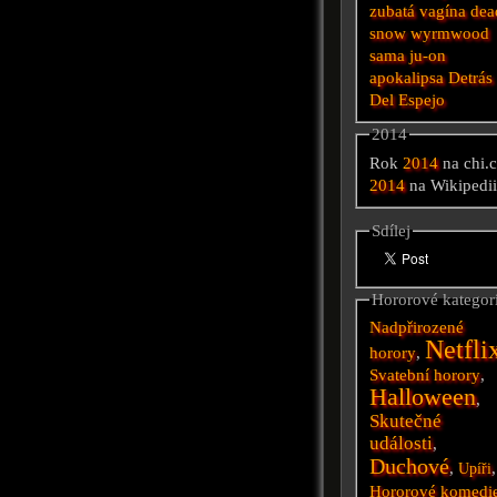
zubatá vagína
dea
snow
wyrmwood
sama
ju-on
apokalipsa
Detrás
Del Espejo
2014
Rok
2014
na chi.
2014
na Wikipedi
Sdílej
Hororové kategor
Nadpřirozené
Netfli
horory
,
Svatební horory
,
Halloween
,
Skutečné
události
,
Duchové
,
,
Upíři
Hororové komedi