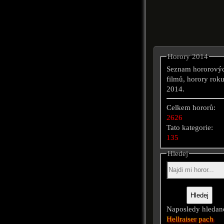
Horory 2014
Seznam hororový
filmů, horory rok
2014.
Celkem hororů:
2626
Tato kategorie:
135
Hledej
Naposledy hledan
Hellraiser
pach