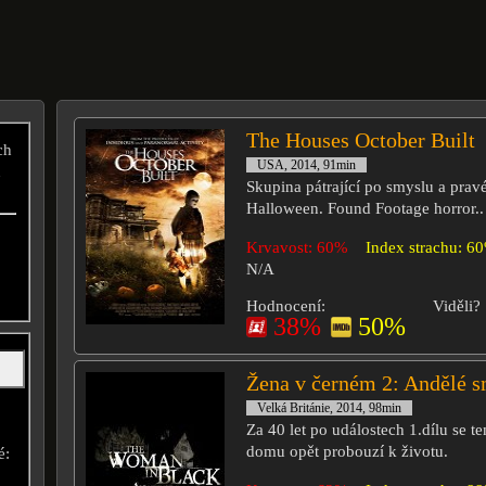
The Houses October Built
ch
USA, 2014, 91min
u
Skupina pátrající po smyslu a prav
Halloween. Found Footage horror..
Krvavost: 60%
Index strachu: 6
N/A
Hodnocení:
Viděli?
38%
50%
Žena v černém 2: Andělé s
Velká Británie, 2014, 98min
Za 40 let po událostech 1.dílu se 
domu opět probouzí k životu.
é: