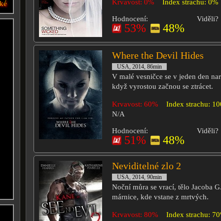
Krvavost: 0%
Index strachu: 0%
ké
Hodnocení:
Viděli?
53%
48%
Where the Devil Hides
USA, 2014, 86min
V malé vesničce se v jeden den nar
když vyrostou začnou se ztrácet.
Krvavost: 60%
Index strachu: 1
N/A
Hodnocení:
Viděli?
51%
48%
Neviditelné zlo 2
USA, 2014, 90min
Noční můra se vrací, tělo Jacoba G
márnice, kde vstane z mrtvých.
Krvavost: 80%
Index strachu: 7