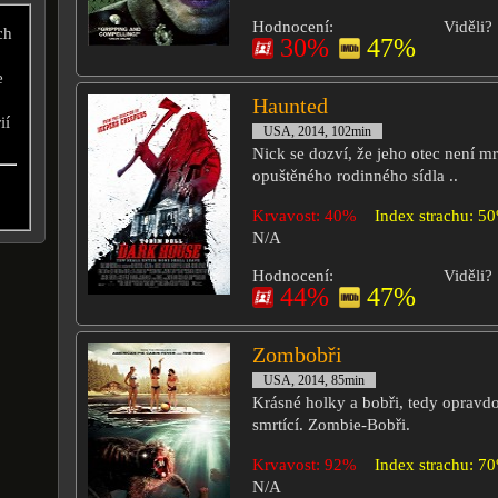
Hodnocení:
Viděli?
ch
30%
47%
e
Haunted
ií
USA, 2014, 102min
Nick se dozví, že jeho otec není m
opuštěného rodinného sídla ..
Krvavost: 40%
Index strachu: 5
N/A
Hodnocení:
Viděli?
44%
47%
Zombobři
USA, 2014, 85min
Krásné holky a bobři, tedy opravdo
smrtící. Zombie-Bobři.
Krvavost: 92%
Index strachu: 7
N/A