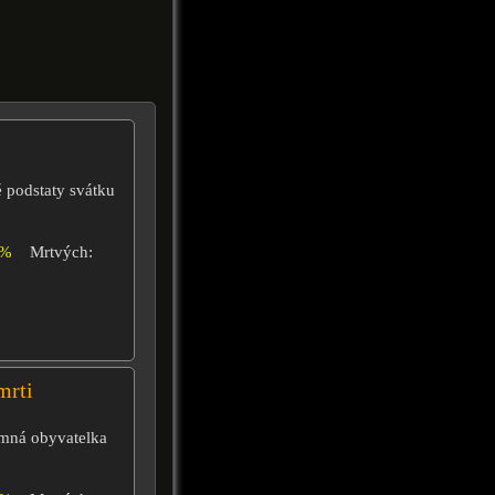
é podstaty svátku
0%
Mrtvých:
mrti
temná obyvatelka