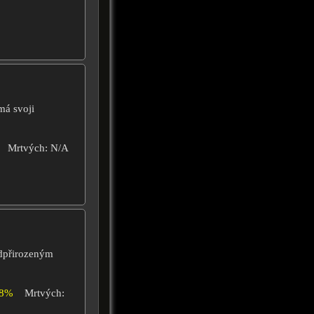
má svoji
Mrtvých: N/A
adpřirozeným
28%
Mrtvých: