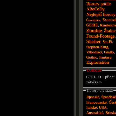
Horory podle
ABeCeDy
,
Nejlepší horory
,
Exorcist
Čarodějnice
GORE
,
Kanibalov
Zombie
Žraloc
,
Found-Footage
,
Slasher
,
Sci-Fi
,
Stephen King
,
Vlkodlaci
,
Giallo
,
Gothic
,
Fantasy
,
Exploitation
Oblíbené
CTRL+D = přidat 
záložkám
Horory dle států
,
Japonské
Španělské
Francouzské
,
Čes
Italské
,
USA
,
Australské
,
Britsk