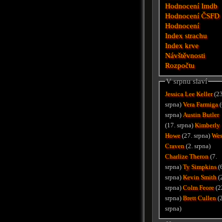
Hodnocení Imdb
Hodnocení ČSFD
Hodnocení
Index strachu
Index krve
Návštěvnosti
Rozpočtu
V srpnu slaví
Jessica Lee Keller
(23
srpna)
Vera Farmiga
(
srpna)
Austin Butler
(17. srpna)
Kimberly
Howe
(27. srpna)
We
Craven
(2. srpna)
Charlize Theron
(7.
srpna)
Ty Simpkins
(
srpna)
Kevin Smith
(
srpna)
Colm Feore
(2
srpna)
Brett Cullen
(
srpna)