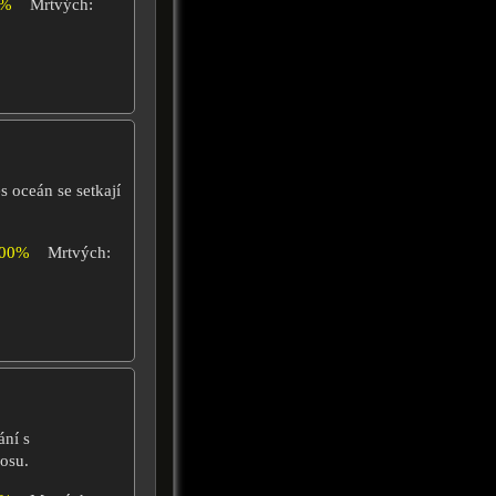
8%
Mrtvých:
es oceán se setkají
100%
Mrtvých:
ání s
osu.