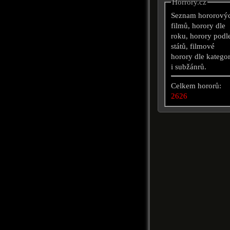
Horrory.cz
Seznam hororový
filmů, horory dle
roku, horory podl
států, filmové
horory dle kategor
i subžánrů.
Celkem hororů:
2626