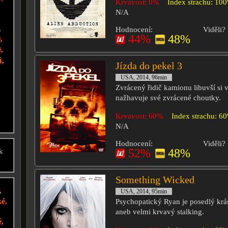
Krvavost: 0%
Index strachu: 10
N/A
,
Hodnocení:
Viděli?
44%
48%
,
é
,
é
i
,
Jízda do pekel 3
USA, 2014, 96min
Zvrácený řidič kamionu libuvší si v
nažhavuje své zvrácené choutky.
Krvavost: 60%
Index strachu: 6
N/A
Hodnocení:
Viděli?
52%
48%
k
Something Wicked
,
USA, 2014, 95min
ké
,
Psychopatický Ryan je posedlý krá
aneb velmi krvavý stalking.
é
,