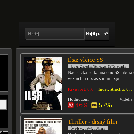
Najdi pro mě
Ilsa: vlčice SS
USA, Západní Německo, 1975, 96min
Nacistická šéfka malého SS tábora
vězních a občas s nimi i spí.
Krvavost: 0%
Index strachu: 0%
Hodnocení:
Viděli?
46%
52%
Thriller - drsný film
Švédsko, 1974, 104min
né