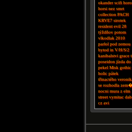
okander
scifi hor
horsi nez smrt
collection
PACH
KRVE7
sirotek
resident evil
28
týždňov potom
vlkodlak 2010
parlol
pod zemou
bytod
in
V/H/S/2
kanibalstvi
grace 
poseidon
jízda do
pekel
Misk
gothic
holic
pátek
třinactého
veronik
se rozhodla zem
nocni mura z elm
street
vymitac dab
cz avi