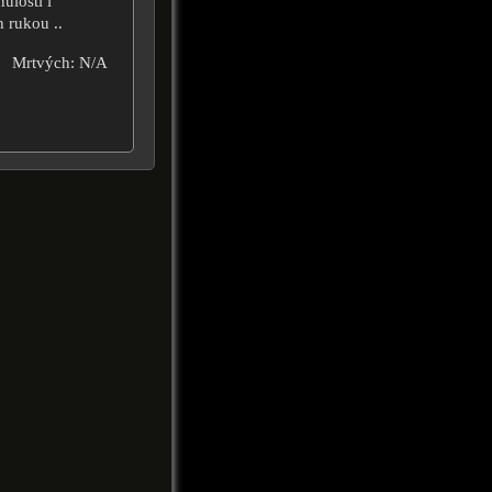
ulostí i
 rukou ..
Mrtvých: N/A