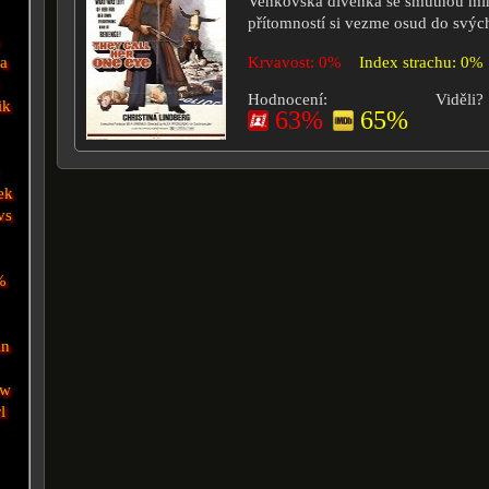
Venkovská dívenka se smutnou min
přítomností si vezme osud do svých
a
Krvavost: 0%
Index strachu: 0%
Hodnocení:
Viděli?
ik
63%
65%
ek
vs
%
in
ow
l