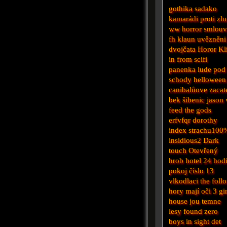
gothika
sadako
kamarádi proti zlu
ww
horror
smlouv
fh
klaun
uvězněni
dvojčata
Horor
Kl
in from
scifi
panenka
lude pod
schody
helloween
canibalůove zacat
bek
šibenic
jason 
feed the gods
erfvfqr
dorothy
index strachu100
insidious2
Dark
touch
Otevřený
hrob
hotel
24 hod
pokoj číslo 13
vlkodlaci
the foll
hory mají oči 3
gir
house
jou
temne
lesy
found
zero
boys
in sight
det