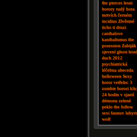
the pierces
lesni
horory
rudý
hora
mrtvích
černém
incidius
Zlvěstné
ticho
ti druzi
canibalove
kanibalismus
the
posession
Zabiják
zjevení
ghost
lesn
duch 2012
psychiatrická
léčebna
abeceda
helloween
Sexy
horor
vetřelec 3
zombie horori
kli
24 hodin
v zjaetí
démonu
zelené
peklo
the follow
sexi
faunuv labyri
wolf