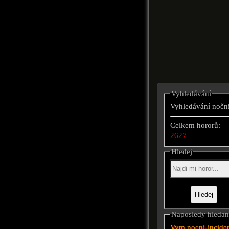
Vyhledávání
Vyhledávání noční
Celkem hororů:
2627
Hledej
Naposledy hleda
Vym
nocni-incide