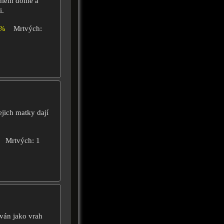
ehlém domě a
i.
2%
Mrtvých:
ejich matky dají
Mrtvých: 1
ován jako vrah