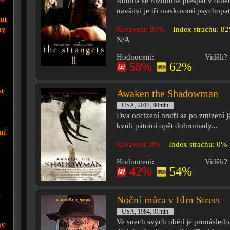
Rodina se rozhodne přespat v odl
navštíví je tři maskovaní psychopat
ent
my
Krvavost: 80%
Index strachu: 8
N/A
Hodnocení:
Viděli?
58%
62%
st
Awaken the Shadowman
USA, 2017, 90min
Dva odcizení bratři se po zmizení j
kvůli pátrání opět dohromady...
ní
e
Krvavost: 0%
Index strachu: 0%
Hodnocení:
Viděli?
42%
54%
y
Noční můra v Elm Street
USA, 1984, 91min
Ve snech svých obětí je pronásled
ny