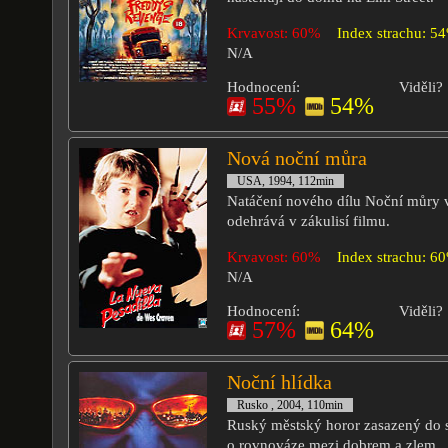
Krvavost: 60%
Index strachu: 5
N/A
Hodnocení:
Viděli?
55%
54%
Nová noční můra
USA, 1994, 112min
Natáčení nového dílu Noční můry v
odehrává v zákulisí filmu.
Krvavost: 60%
Index strachu: 6
N/A
Hodnocení:
Viděli?
57%
64%
Noční hlídka
Rusko , 2004, 110min
Ruský městský horor zasazený do
o rovnováze mezi dobrem a zlem.