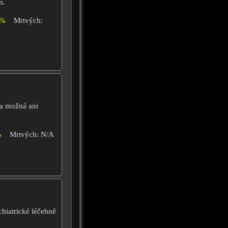
m.
2%
Mrtvých:
 a možná ani
%
Mrtvých: N/A
chiatrické léčebně