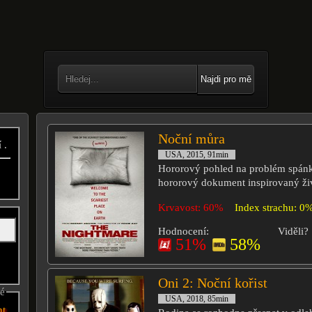
Najdi pro mě
Noční můra
 .
USA, 2015, 91min
Hororový pohled na problém spánk
hororový dokument inspirovaný ži
Krvavost: 60%
Index strachu: 0
Hodnocení:
Viděli?
51%
58%
Oni 2: Noční kořist
né
USA, 2018, 85min
nt