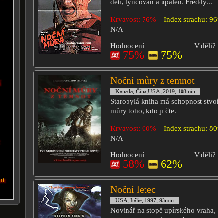
dětí, lynčován a upálen. Freddy...
Krvavost: 76%
Index strachu: 9
N/A
Hodnocení:
Viděli?
75%
75%
Noční můry z temnot
í
Kanada, Čína,USA, 2019, 108min
Starobylá kniha má schopnost stvoři
můry toho, kdo ji čte.
Krvavost: 60%
Index strachu: 8
N/A
c
Hodnocení:
Viděli?
58%
62%
nt
Noční letec
USA, Itálie, 1997, 93min
Novinář na stopě upírského vraha, 