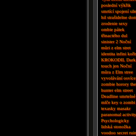
poslední výkřik
smrtící spojení
sil
hil
strašidelne do
zrodenie
sexy
ombie
pátek
třinactého
dul
sinister 2
Noční
můri z elm stret
identita
infini
koři
KROKODIL
Dark
touch
jen
Noční
můra z Elm stree
vyvolávání
osvíce
zombie horory
th
hunter
elm street
Deadline
smrtelné
mlče
key
o zombi
texasky masakr
paranomal activit
Psychologicky
lidská stonožka
voodoo secret
rui