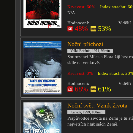
Krvavost: 60%
Index strachu: 6
N/A
Hodnocení:
Viděli?
48%
53%
Noční příchozí
Velká Británie, 1971, 96min
Sourozenci Miles a Flora žijí bez r
sídle na venkově.
Krvavost: 0%
Index strachu: 20
Hodnocení:
Viděli?
68%
61%
Noční svět: Vznik života
Kanada, 1999, 100min
Prapůvodce života na Zemi je tu stá
největších hlubinách Země.