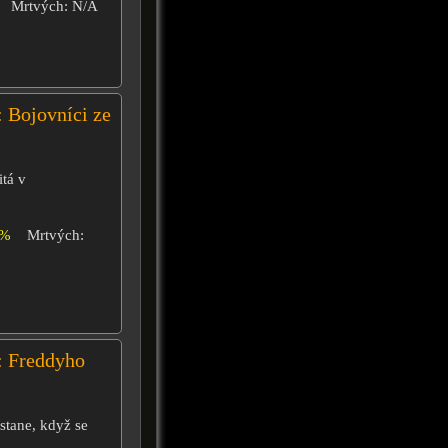
Mrtvých: N/A
: Bojovníci ze
itá v
6%
Mrtvých:
: Freddyho
stane, když se