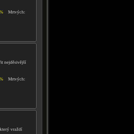
6%
Mrtvých:
t nejděsivější
0%
Mrtvých:
který vraždí