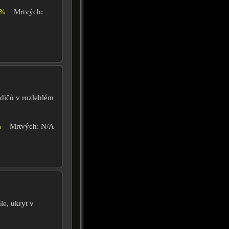
0%
Mrtvých:
odičů v rozlehlém
%
Mrtvých: N/A
le, ukryt v