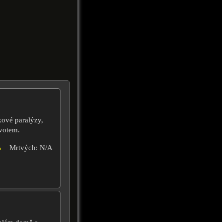
ové paralýzy,
votem.
%
Mrtvých: N/A