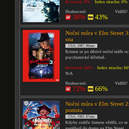
Krvavost: 0%
Index strachu: 0%
Hodnocení:
Viděli?
38%
43%
Noční můra v Elm Street 3
sna
USA, 1987, 96min
Kristen se po děsivé noční můře oc
psychiatrické léčebně.
Krvavost: 60%
Index strachu: 6
N/A
Hodnocení:
Viděli?
72%
66%
Noční můra v Elm Street 2
pomsta
USA, 1985, 87min
Kdyby rodiče Jamese věděli, co se 
nastěhují do domu na Elm Street.