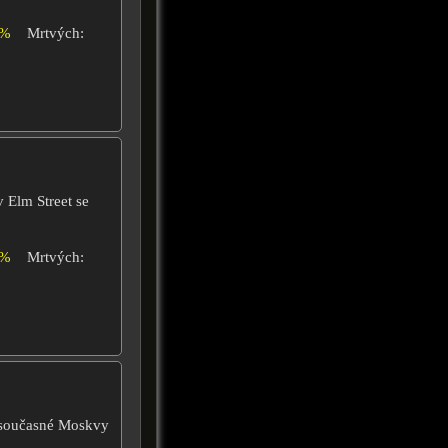
4%
Mrtvých:
 Elm Street se
0%
Mrtvých:
 současné Moskvy