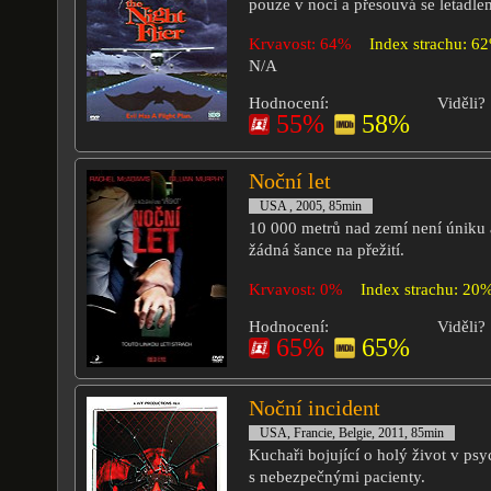
pouze v noci a přesouvá se letadle
Krvavost: 64%
Index strachu: 6
N/A
Hodnocení:
Viděli?
55%
58%
Noční let
USA , 2005, 85min
10 000 metrů nad zemí není úniku
žádná šance na přežití.
Krvavost: 0%
Index strachu: 20
Hodnocení:
Viděli?
65%
65%
Noční incident
USA, Francie, Belgie, 2011, 85min
Kuchaři bojující o holý život v psy
s nebezpečnými pacienty.