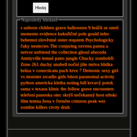
Naposledy hledané
s
unborn
children
grave halloween
9 hráčů se smrtí
memento
evidence
kukuřičné pole
gould
infer
behemot
zlověstné
sister
requiem
Psychologicky
čaky
neutecies
The conjuring
ozvena
panna a
netvor
unfriend
the collection
ghoul
abeceda
Amityville
temné patro
jungle
Chucky
zombobři
Zone 261
duchy
anabell
noční
jilie
mrtva hlidka
hrůza v conecticatu
pach krve 7
Demonic
sexy girl
vs monster
zrcadlo
girls
bitost
paranomal activity
python
americka kletba
noting hill
krvavý potok
sama
v texasu
klinic
the follow
grave encounters
telefoni
panenka
otec
skrýš
nečekanný host
srbski
film
temna
žena v černém
crimson peak
wer
zombie killers
ctvrty druh