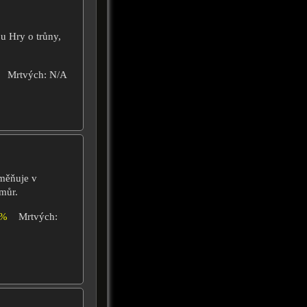
 Hry o trůny,
Mrtvých: N/A
oměňuje v
můr.
0%
Mrtvých: