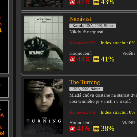
47%
43%
,
,
é
Nenávist
,
é
Kanada, USA, 2020, 93min
i
,
Nikdy tě neopustí
Krvavost: 0%
Index strachu: 0%
Hodnocení:
Viděli?
44%
41%
The Turning
k
USA, 2020, 94min
Mladá chůva dostane na starost dva
cosi temného je v nich i v okolí.
,
Krvavost: 0%
Index strachu: 0%
ké
,
Hodnocení:
Viděli?
é
,
41%
38%
ké