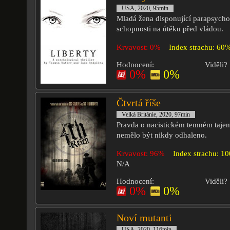
USA, 2020, 95min
Mladá žena disponující parapsych
schopnosti na útěku před vládou.
Krvavost: 0%
Index strachu: 60
Hodnocení:
Viděli?
0%
0%
Čtvrtá říše
Velká Británie, 2020, 97min
Pravda o nacistickém temném tajems
nemělo být nikdy odhaleno.
Krvavost: 96%
Index strachu: 1
N/A
Hodnocení:
Viděli?
0%
0%
Noví mutanti
USA, 2020, 116min