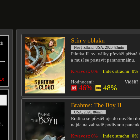
Stín v oblaku
ch
Nový Zéland, USA, 2020, 83min
u
Pilotka II. sv. války převáží přísn
a musí se postavit paranormálnu.
Krvavost: 0%
Index strachu: 0%
49
Hodnocení:
Viděli?
46%
48%
Brahms: The Boy II
USA, 2020, 86min
Rodina se přestěhuje do nového do
é:
najde na zahradě podivnou panenk
Krvavost: 0%
Index strachu: 0%