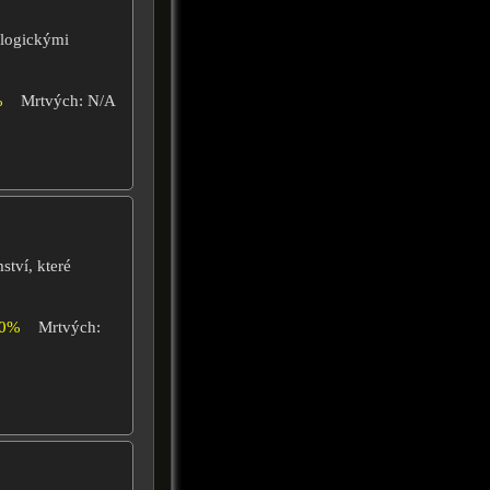
ologickými
%
Mrtvých: N/A
tví, které
00%
Mrtvých: