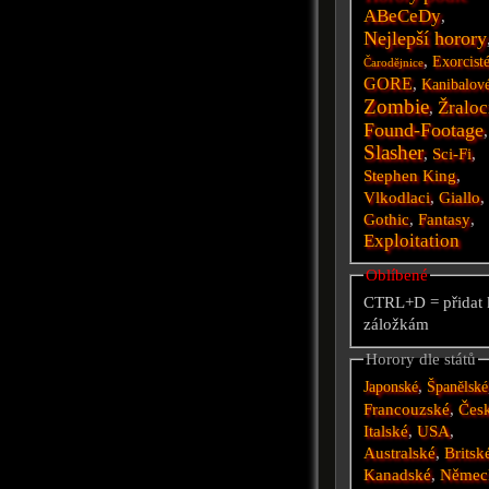
ABeCeDy
,
Nejlepší horory
,
Exorcist
Čarodějnice
GORE
,
Kanibalov
Zombie
Žraloc
,
Found-Footage
,
Slasher
,
Sci-Fi
,
Stephen King
,
Vlkodlaci
,
Giallo
,
Gothic
,
Fantasy
,
Exploitation
Oblíbené
CTRL+D = přidat 
záložkám
Horory dle států
,
Japonské
Španělské
Francouzské
,
Čes
Italské
,
USA
,
Australské
,
Britsk
Kanadské
,
Němec