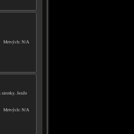
Mrtvých: N/A
 sirotky. Jenže
Mrtvých: N/A