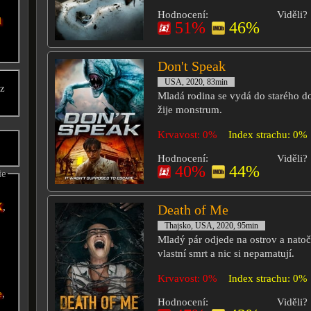
Hodnocení:
Viděli?
l
51%
46%
Don't Speak
USA, 2020, 83min
cz
Mladá rodina se vydá do starého d
i
žije monstrum.
Krvavost: 0%
Index strachu: 0%
Hodnocení:
Viděli?
40%
44%
ie
x
,
Death of Me
Thajsko, USA, 2020, 95min
Mladý pár odjede na ostrov a natoč
vlastní smrt a nic si nepamatují.
Krvavost: 0%
Index strachu: 0%
e
,
Hodnocení:
Viděli?