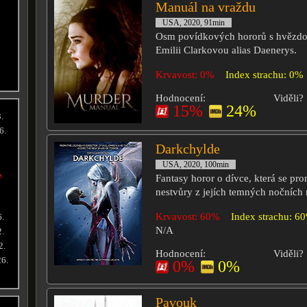
Manuál na vraždu
USA, 2020, 91min
Osm povídkových hororů s hvězdou
Emilii Clarkovou alias Daenerys.
Krvavost: 0%
Index strachu: 0%
Hodnocení:
Viděli?
15%
24%
.
6.
Darkchylde
USA, 2020, 100min
s
Fantasy horor o dívce, která se pr
nestvůry z jejích temných nočních 
Krvavost: 60%
Index strachu: 6
6.
N/A
2.
2.
Hodnocení:
Viděli?
26.
0%
0%
Pavouk