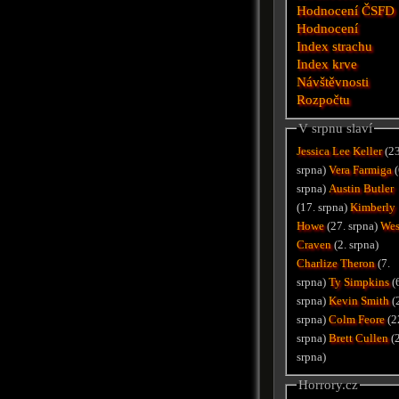
Hodnocení ČSFD
Hodnocení
Index strachu
Index krve
Návštěvnosti
Rozpočtu
V srpnu slaví
Jessica Lee Keller
(23
srpna)
Vera Farmiga
(
srpna)
Austin Butler
(17. srpna)
Kimberly
Howe
(27. srpna)
We
Craven
(2. srpna)
Charlize Theron
(7.
srpna)
Ty Simpkins
(
srpna)
Kevin Smith
(
srpna)
Colm Feore
(2
srpna)
Brett Cullen
(
srpna)
Horrory.cz