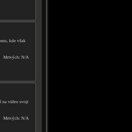
omu, kde však
Mrtvých: N/A
í na video svoji
Mrtvých: N/A