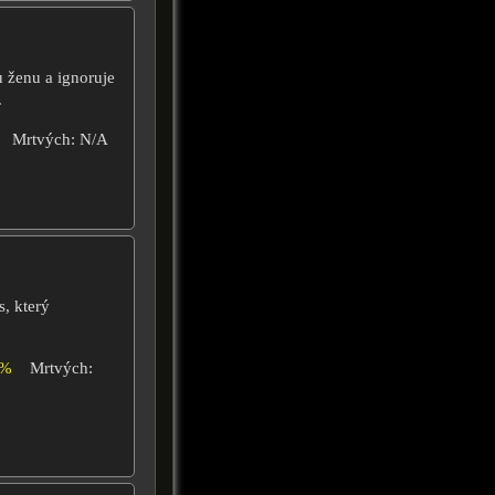
 ženu a ignoruje
.
Mrtvých: N/A
s, který
0%
Mrtvých: