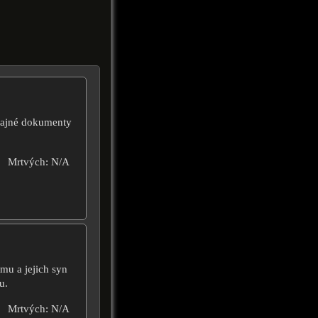
ě tajné dokumenty
Mrtvých: N/A
mu a jejich syn
u.
Mrtvých: N/A