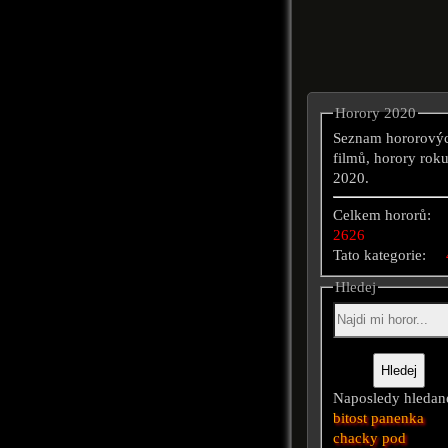
Horory 2020
Seznam hororový
filmů, horory rok
2020.
Celkem hororů:
2626
Tato kategorie:
Hledej
Naposledy hledan
bitost
panenka
chacky
pod