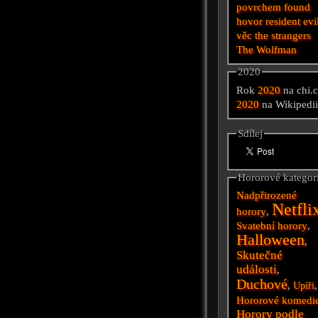
povrchem
found
hovor
resident evi
věc
the strangers
The Wolfman
2020
Rok
2020
na chi.
2020
na Wikipedi
Sdílej
Hororové kategor
Nadpřirozené
Netfli
horory
,
Svatební horory
,
Halloween
,
Skutečné
události
,
Duchové
,
,
Upíři
Hororové komedi
Horory podle