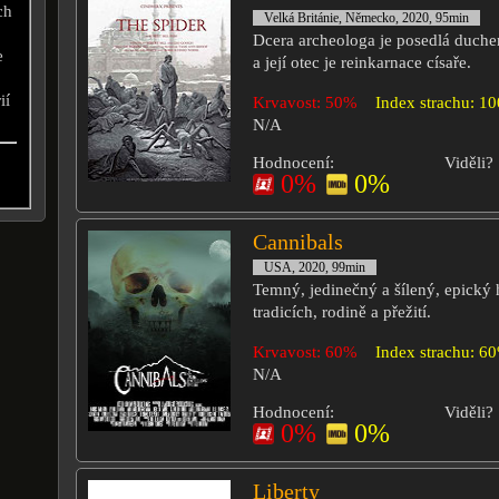
ch
Velká Británie, Německo, 2020, 95min
Dcera archeologa je posedlá duch
e
a její otec je reinkarnace císaře.
ií
Krvavost: 50%
Index strachu: 1
N/A
Hodnocení:
Viděli?
0%
0%
Cannibals
USA, 2020, 99min
Temný, jedinečný a šílený, epický h
tradicích, rodině a přežití.
Krvavost: 60%
Index strachu: 6
N/A
Hodnocení:
Viděli?
0%
0%
Liberty