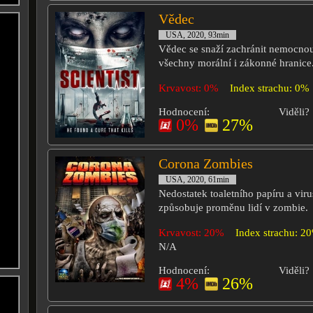
Vědec
USA, 2020, 93min
Vědec se snaží zachránit nemocnou
všechny morální i zákonné hranice
Krvavost: 0%
Index strachu: 0%
Hodnocení:
Viděli?
0%
27%
Corona Zombies
USA, 2020, 61min
Nedostatek toaletního papíru a viru
způsobuje proměnu lidí v zombie.
Krvavost: 20%
Index strachu: 2
N/A
Hodnocení:
Viděli?
4%
26%