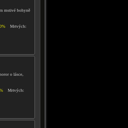
em mstivé bohyně
00%
Mrtvých:
oror o lásce,
0%
Mrtvých: