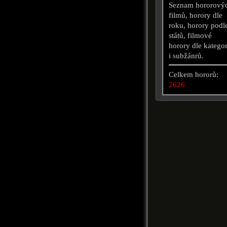
Seznam hororový
filmů, horory dle
roku, horory podl
států, filmové
horory dle kategor
i subžánrů.
Celkem hororů:
2626