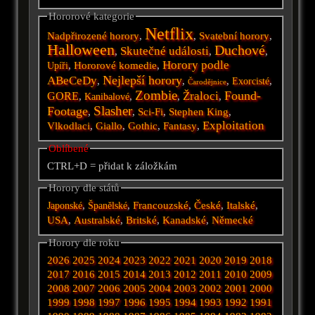
Hororové kategorie
Netflix
Nadpřirozené horory
,
,
Svatební horory
,
Halloween
Duchové
Skutečné události
,
,
,
Horory podle
,
Hororové komedie
,
Upíři
Nejlepší horory
ABeCeDy
,
,
,
,
Exorcisté
Čarodějnice
Zombie
Found-
Žraloci
GORE
,
,
,
,
Kanibalové
Slasher
Footage
,
,
Sci-Fi
,
Stephen King
,
Exploitation
Vlkodlaci
,
Giallo
,
Gothic
,
Fantasy
,
Oblíbené
CTRL+D = přidat k záložkám
Horory dle států
,
,
Francouzské
,
České
,
Italské
,
Japonské
Španělské
USA
,
Australské
,
Britské
,
Kanadské
,
Německé
Horory dle roku
2026
2025
2024
2023
2022
2021
2020
2019
2018
2017
2016
2015
2014
2013
2012
2011
2010
2009
2008
2007
2006
2005
2004
2003
2002
2001
2000
1999
1998
1997
1996
1995
1994
1993
1992
1991