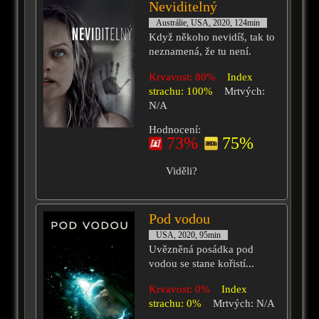
Neviditelný
Austrálie, USA, 2020, 124min
Když někoho nevidíš, tak to
neznamená, že tu není.
Krvavost: 80%
Index
strachu: 100%
Mrtvých:
N/A
Hodnocení:
73%
75%
Viděli?
Pod vodou
USA, 2020, 95min
Uvězněná posádka pod
vodou se stane kořistí...
Krvavost: 0%
Index
strachu: 0%
Mrtvých: N/A