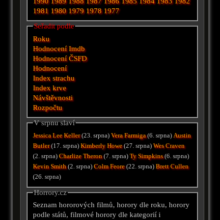
1990
1989
1988
1987
1986
1985
1984
1983
1982
1981
1980
1979
1978
1977
Seřadit podle
Roku
Hodnocení Imdb
Hodnocení ČSFD
Hodnocení
Index strachu
Index krve
Návštěvnosti
Rozpočtu
V srpnu slaví
Jessica Lee Keller
(23. srpna)
Vera Farmiga
(6. srpna)
Austin
Butler
(17. srpna)
Kimberly Howe
(27. srpna)
Wes Craven
(2. srpna)
Charlize Theron
(7. srpna)
Ty Simpkins
(6. srpna)
Kevin Smith
(2. srpna)
Colm Feore
(22. srpna)
Brett Cullen
(26. srpna)
Horrory.cz
Seznam hororových filmů, horory dle roku, horory
podle států, filmové horory dle kategorií i