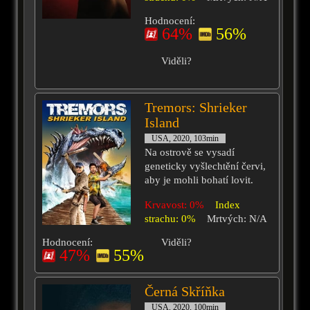
Hodnocení:
64%
56%
Viděli?
Tremors: Shrieker
Island
USA, 2020, 103min
Na ostrově se vysadí
geneticky vyšlechtění červi,
aby je mohli bohatí lovit.
Krvavost: 0%
Index
strachu: 0%
Mrtvých: N/A
Hodnocení:
Viděli?
47%
55%
Černá Skříňka
USA, 2020, 100min