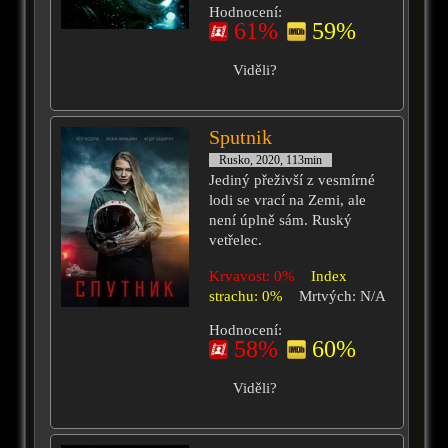
Hodnocení:
61%
59%
Viděli?
Sputnik
Rusko, 2020, 113min
Jediný přeživší z vesmírné
lodi se vrací na Zemi, ale
není úplně sám. Ruský
vetřelec.
Krvavost: 0%
Index
strachu: 0%
Mrtvých: N/A
Hodnocení:
58%
60%
Viděli?