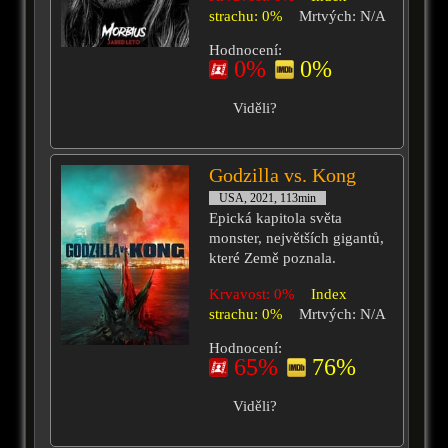
strachu: 0%
Mrtvých: N/A
Hodnocení:
0%
0%
Viděli?
Godzilla vs. Kong
USA, 2021, 113min
Epická kapitola světa
monster, největších gigantů,
které Země poznala.
Krvavost: 0%
Index
strachu: 0%
Mrtvých: N/A
Hodnocení:
65%
76%
Viděli?