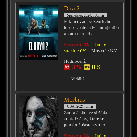
Díra 2
Španělsko, 2024, 100min
Pokračování vezěnského
hororu, kde cely spoluje díra
a touha po jídle.
Krvavost: 0%
Index
strachu: 0%
Mrtvých: N/A
Hodnocení:
0%
0%
Viděli?
Morbius
USA, 2021, 0min
Zoufalá situace si žádá
zoufalé činy, které se
poměrně často zvrtnou...
Krvavost: 0%
Index