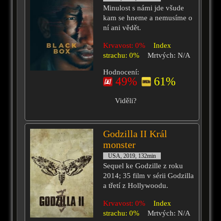
Minulost s námi jde všude
kam se hneme a nemusíme o
ní ani vědět.
Krvavost: 0%
Index
strachu: 0%
Mrtvých: N/A
Hodnocení:
49%
61%
Viděli?
Godzilla II Král
monster
USA, 2019, 132min
Sequel ke Godzille z roku
2014; 35 film v sérii Godzilla
a třetí z Hollywoodu.
Krvavost: 0%
Index
strachu: 0%
Mrtvých: N/A