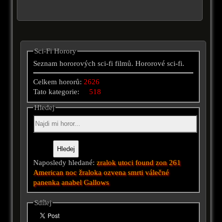
Sci-Fi Horory
Seznam hororových sci-fi filmů. Hororové sci-fi.
Celkem hororů:
2626
Tato kategorie:
518
Hledej
Naposledy hledané:
zralok utoci
found
zon 261
American
noc žraloka
ozvena smrti
válečné
panenka anabel
Gallows
Sdílej