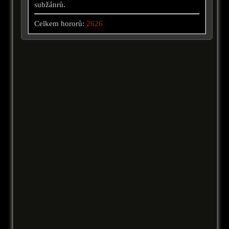
subžánrů.
Celkem hororů:
2626