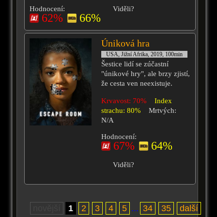
Hodnocení:
Viděli?
62%
66%
Úniková hra
USA, Jižní Afrika, 2019, 100min
Šestice lidí se zúčastní
"únikové hry", ale brzy zjistí,
že cesta ven neexistuje.
Krvavost: 70%
Index
strachu: 80%
Mrtvých:
N/A
Hodnocení:
67%
64%
Viděli?
novější
1
2
3
4
5
...
34
35
další