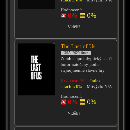
strachu: 0%
Mrtvých: N/A
Hodnocení:
0%
0%
Viděli?
The Last of Us
USA, 2020, 0min
Zombie apokalyptický sci-fi
horor natočený podle
stejnojmenné slavné hry.
Krvavost: 0%
Index
strachu: 0%
Mrtvých: N/A
Hodnocení:
0%
0%
Viděli?