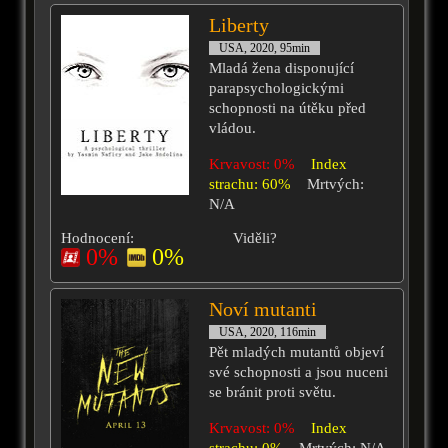
Liberty
USA, 2020, 95min
Mladá žena disponující
parapsychologickými
schopnosti na útěku před
vládou.
Krvavost: 0%
Index
strachu: 60%
Mrtvých:
N/A
Hodnocení:
Viděli?
0%
0%
Noví mutanti
USA, 2020, 116min
Pět mladých mutantů objeví
své schopnosti a jsou nuceni
se bránit proti světu.
Krvavost: 0%
Index