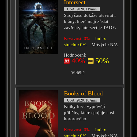
Intersect
USA, 2020, 119min
Stroj času dokáže otevírat i
brány, které mají zůstat
zavřené, intersect je TADY.
Krvavost: 0%
Index
strachu: 0%
Mrtvých: N/A
Hodnocení:
40%
50%
Viděli?
Books of Blood
USA, 2020, 107min
Knihy krve vyprávějí
příběhy, které spojuje cosi
hororového.
Krvavost: 0%
Index
strachu: 0%
Mrtvých: N/A